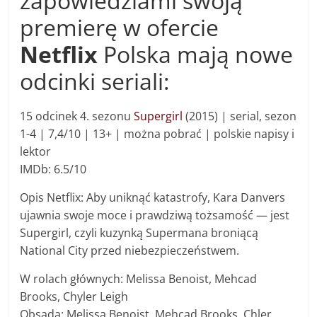
zapowiedziami swoją
premierę w ofercie
Netflix
Polska mają nowe
odcinki seriali:
15 odcinek 4. sezonu
Supergirl
(2015) | s
erial, sezon
1-4 |
7,4/10 | 13+ |
można pobrać | polskie napisy i
lektor
IMDb: 6.5/10
Opis Netflix: Aby uniknąć katastrofy, Kara Danvers
ujawnia swoje moce i prawdziwą tożsamość — jest
Supergirl, czyli kuzynką Supermana broniącą
National City przed niebezpieczeństwem.
W rolach głównych: Melissa Benoist, Mehcad
Brooks, Chyler Leigh
Obsada: Melissa Benoist, Mehcad Brooks, Chler