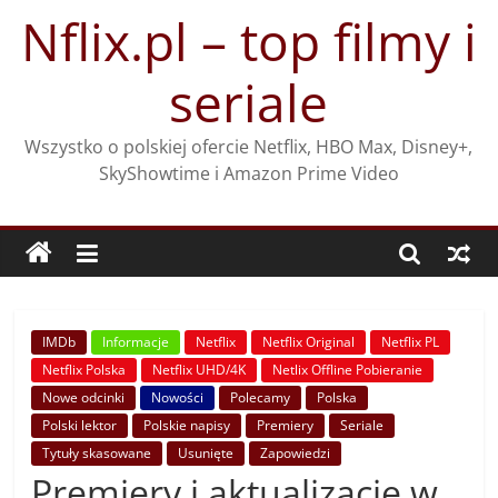
Przejdź
Nflix.pl – top filmy i
do
treści
seriale
Wszystko o polskiej ofercie Netflix, HBO Max, Disney+,
SkyShowtime i Amazon Prime Video
IMDb
Informacje
Netflix
Netflix Original
Netflix PL
Netflix Polska
Netflix UHD/4K
Netlix Offline Pobieranie
Nowe odcinki
Nowości
Polecamy
Polska
Polski lektor
Polskie napisy
Premiery
Seriale
Tytuły skasowane
Usunięte
Zapowiedzi
Premiery i aktualizacje w