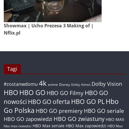
Showmax | Ucho Prezesa 3 Making of |
Nflix.pl
Tagi
4k
Dolby Vision
#zostanwdomu
anime
Disney
Dolby Atmos
HBO
HBO GO
HBO GO
HBO GO Filmy
Hbo
nowości
HBO GO oferta
HBO GO PL
Go Polska
HBO GO premiery
HBO GO seriale
HBO GO zwiastuny
HBO GO zapowiedzi
HBO MAX
HBO Max seriale
HBO Max zapowiedzi
hbo max nowości
HBO Max