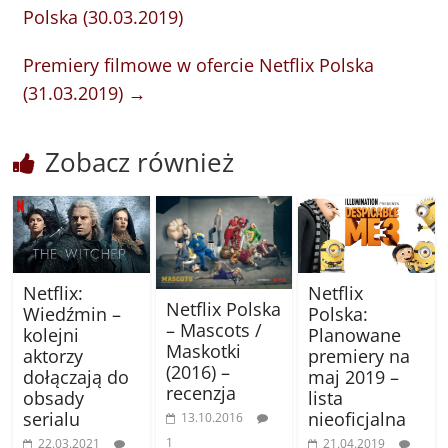
Polska (30.03.2019)
Premiery filmowe w ofercie Netflix Polska
(31.03.2019)
→
Zobacz również
Netflix:
Netflix
Netflix Polska
Wiedźmin –
Polska:
– Mascots /
kolejni
Planowane
Maskotki
aktorzy
premiery na
(2016) –
dołączają do
maj 2019 –
recenzja
obsady
lista
serialu
nieoficjalna
13.10.2016
1
22.03.2021
21.04.2019