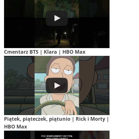
Cmentarz BTS | Klara | HBO Max
Piątek, piąteczek, piątunio | Rick i Morty |
HBO Max