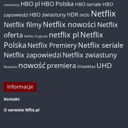
HBO pl
HBO Polska
HBO seriale
HBO
zwiastuny
Netflix
HDR
HBO zwiastuny
zapowiedzi
IMDb
Netflix nowości
Netflix filmy
Netflix
netflix pl
Netflix
oferta
Netflix Originals
Polska
Netflix seriale
Netflix Premiery
Netflix zapowiedzi
Netflix zwiastuny
nowość
premiera
UHD
ShowMax
Nowości
Informacje
Kontakt
O serwisie Nflix.pl