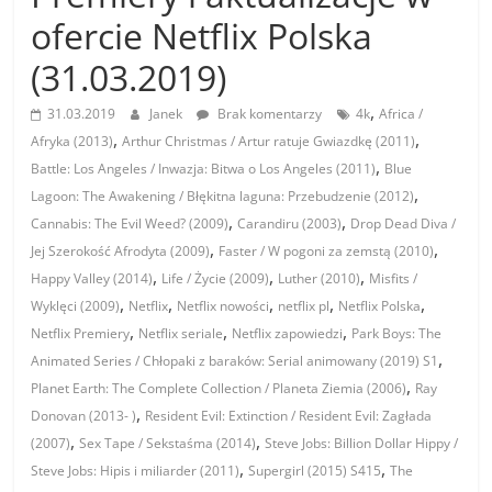
ofercie Netflix Polska
(31.03.2019)
,
31.03.2019
Janek
Brak komentarzy
4k
Africa /
,
,
Afryka (2013)
Arthur Christmas / Artur ratuje Gwiazdkę (2011)
,
Battle: Los Angeles / Inwazja: Bitwa o Los Angeles (2011)
Blue
,
Lagoon: The Awakening / Błękitna laguna: Przebudzenie (2012)
,
,
Cannabis: The Evil Weed? (2009)
Carandiru (2003)
Drop Dead Diva /
,
,
Jej Szerokość Afrodyta (2009)
Faster / W pogoni za zemstą (2010)
,
,
,
Happy Valley (2014)
Life / Życie (2009)
Luther (2010)
Misfits /
,
,
,
,
,
Wyklęci (2009)
Netflix
Netflix nowości
netflix pl
Netflix Polska
,
,
,
Netflix Premiery
Netflix seriale
Netflix zapowiedzi
Park Boys: The
,
Animated Series / Chłopaki z baraków: Serial animowany (2019) S1
,
Planet Earth: The Complete Collection / Planeta Ziemia (2006)
Ray
,
Donovan (2013- )
Resident Evil: Extinction / Resident Evil: Zagłada
,
,
(2007)
Sex Tape / Sekstaśma (2014)
Steve Jobs: Billion Dollar Hippy /
,
,
Steve Jobs: Hipis i miliarder (2011)
Supergirl (2015) S415
The