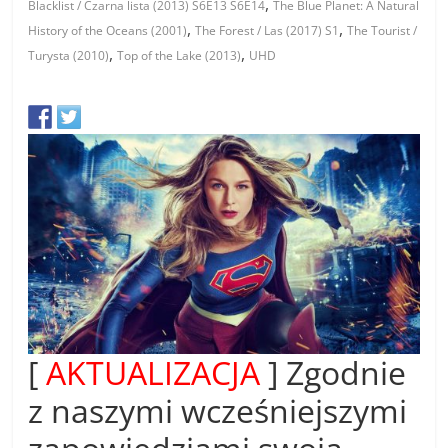
,
Blacklist / Czarna lista (2013) S6E13 S6E14
The Blue Planet: A Natural
,
,
History of the Oceans (2001)
The Forest / Las (2017) S1
The Tourist /
,
,
Turysta (2010)
Top of the Lake (2013)
UHD
[
AKTUALIZACJA
] Zgodnie
z naszymi wcześniejszymi