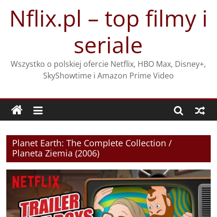
Przejdź
Nflix.pl – top filmy i
do
treści
seriale
Wszystko o polskiej ofercie Netflix, HBO Max, Disney+,
SkyShowtime i Amazon Prime Video
Planet Earth: The Complete Collection /
Planeta Ziemia (2006)