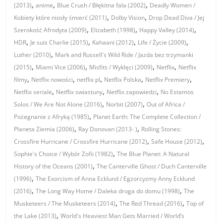
,
,
,
(2013)
anime
Blue Crush / Błękitna fala (2002)
Deadly Women /
,
,
Kobiety które niosły śmierć (2011)
Dolby Vision
Drop Dead Diva / Jej
,
,
,
Szerokość Afrodyta (2009)
Elizabeth (1998)
Happy Valley (2014)
,
,
,
,
HDR
Je suis Charlie (2015)
Kahaani (2012)
Life / Życie (2009)
,
Luther (2010)
Mark and Russell's Wild Ride / Jazda bez trzymanki
,
,
,
,
(2015)
Miami Vice (2006)
Misfits / Wyklęci (2009)
Netflix
Netflix
,
,
,
,
,
filmy
Netflix nowości
netflix pl
Netflix Polska
Netflix Premiery
,
,
,
Netflix seriale
Netflix swiastuny
Netflix zapowiedzi
No Estamos
,
,
Solos / We Are Not Alone (2016)
Norbit (2007)
Out of Africa /
,
Pożegnanie z Afryką (1985)
Planet Earth: The Complete Collection /
,
,
Planeta Ziemia (2006)
Ray Donovan (2013- )
Rolling Stones:
,
,
Crossfire Hurricane / Crossfire Hurricane (2012)
Safe House (2012)
,
Sophie's Choice / Wybór Zofii (1982)
The Blue Planet: A Natural
,
History of the Oceans (2001)
The Canterville Ghost / Duch Canterville
,
(1996)
The Exorcism of Anna Ecklund / Egzorcyzmy Anny Ecklund
,
,
(2016)
The Long Way Home / Daleka droga do domu (1998)
The
,
,
Musketeers / The Musketeers (2014)
The Red Thread (2016)
Top of
,
the Lake (2013)
World's Heaviest Man Gets Married / World’s