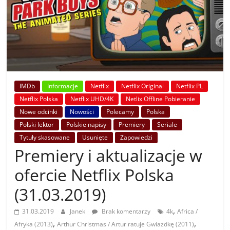
IMDb
Informacje
Netflix
Netflix Original
Netflix PL
Netflix Polska
Netflix UHD/4K
Netlix Offline Pobieranie
Nowe odcinki
Nowości
Polecamy
Polska
Polski lektor
Polskie napisy
Premiery
Seriale
Tytuły skasowane
Usunięte
Zapowiedzi
Premiery i aktualizacje w
ofercie Netflix Polska
(31.03.2019)
,
31.03.2019
Janek
Brak komentarzy
4k
Africa /
,
,
Afryka (2013)
Arthur Christmas / Artur ratuje Gwiazdkę (2011)