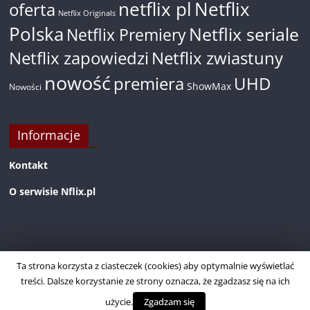
netflix pl
Netflix
oferta
Netflix Originals
Polska
Netflix seriale
Netflix Premiery
Netflix zapowiedzi
Netflix zwiastuny
nowość
premiera
UHD
ShowMax
Nowości
Informacje
Kontakt
O serwisie Nflix.pl
Ta strona korzysta z ciasteczek (cookies) aby optymalnie wyświetlać
treści. Dalsze korzystanie ze strony oznacza, że zgadzasz się na ich
użycie.
Zgadzam się