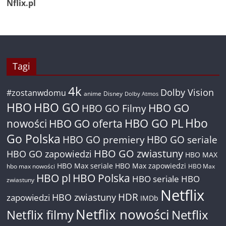
Nflix.pl
Tagi
4k
Dolby Vision
#zostanwdomu
anime
Disney
Dolby Atmos
HBO
HBO GO
HBO GO
HBO GO Filmy
Hbo
nowości
HBO GO oferta
HBO GO PL
Go Polska
HBO GO premiery
HBO GO seriale
HBO GO zwiastuny
HBO GO zapowiedzi
HBO MAX
HBO Max seriale
HBO Max zapowiedzi
hbo max nowości
HBO Max
HBO pl
HBO Polska
HBO seriale
HBO
zwiastuny
Netflix
HDR
HBO zwiastuny
zapowiedzi
IMDb
Netflix nowości
Netflix filmy
Netflix