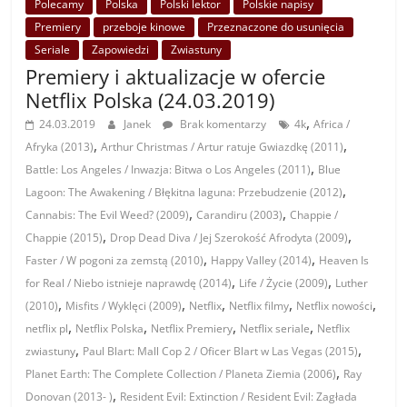
Polecamy
Polska
Polski lektor
Polskie napisy
Premiery
przeboje kinowe
Przeznaczone do usunięcia
Seriale
Zapowiedzi
Zwiastuny
Premiery i aktualizacje w ofercie
Netflix Polska (24.03.2019)
,
24.03.2019
Janek
Brak komentarzy
4k
Africa /
,
,
Afryka (2013)
Arthur Christmas / Artur ratuje Gwiazdkę (2011)
,
Battle: Los Angeles / Inwazja: Bitwa o Los Angeles (2011)
Blue
,
Lagoon: The Awakening / Błękitna laguna: Przebudzenie (2012)
,
,
Cannabis: The Evil Weed? (2009)
Carandiru (2003)
Chappie /
,
,
Chappie (2015)
Drop Dead Diva / Jej Szerokość Afrodyta (2009)
,
,
Faster / W pogoni za zemstą (2010)
Happy Valley (2014)
Heaven Is
,
,
for Real / Niebo istnieje naprawdę (2014)
Life / Życie (2009)
Luther
,
,
,
,
,
(2010)
Misfits / Wyklęci (2009)
Netflix
Netflix filmy
Netflix nowości
,
,
,
,
netflix pl
Netflix Polska
Netflix Premiery
Netflix seriale
Netflix
,
,
zwiastuny
Paul Blart: Mall Cop 2 / Oficer Blart w Las Vegas (2015)
,
Planet Earth: The Complete Collection / Planeta Ziemia (2006)
Ray
,
Donovan (2013- )
Resident Evil: Extinction / Resident Evil: Zagłada