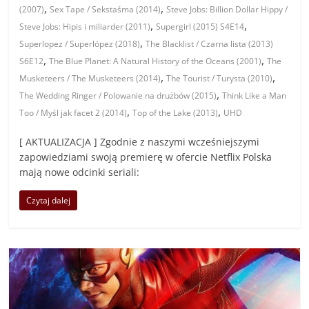
,
,
(2007)
Sex Tape / Sekstaśma (2014)
Steve Jobs: Billion Dollar Hippy /
,
,
Steve Jobs: Hipis i miliarder (2011)
Supergirl (2015) S4E14
,
Superlopez / Superlópez (2018)
The Blacklist / Czarna lista (2013)
,
,
S6E12
The Blue Planet: A Natural History of the Oceans (2001)
The
,
,
Musketeers / The Musketeers (2014)
The Tourist / Turysta (2010)
,
The Wedding Ringer / Polowanie na drużbów (2015)
Think Like a Man
,
,
Too / Myśl jak facet 2 (2014)
Top of the Lake (2013)
UHD
[ AKTUALIZACJA ] Zgodnie z naszymi wcześniejszymi
zapowiedziami swoją premierę w ofercie Netflix Polska
mają nowe odcinki seriali:
Czytaj dalej