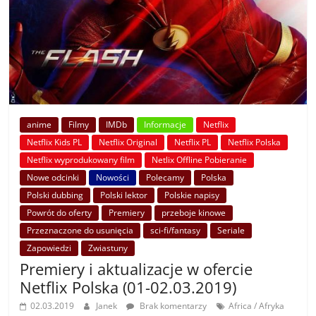
anime
Filmy
IMDb
Informacje
Netflix
Netflix Kids PL
Netflix Original
Netflix PL
Netflix Polska
Netflix wyprodukowany film
Netlix Offline Pobieranie
Nowe odcinki
Nowości
Polecamy
Polska
Polski dubbing
Polski lektor
Polskie napisy
Powrót do oferty
Premiery
przeboje kinowe
Przeznaczone do usunięcia
sci-fi/fantasy
Seriale
Zapowiedzi
Zwiastuny
Premiery i aktualizacje w ofercie
Netflix Polska (01-02.03.2019)
02.03.2019
Janek
Brak komentarzy
Africa / Afryka