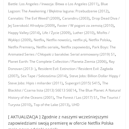
,
Battle: Los Angeles / Inwazja: Bitwa o Los Angeles (2011)
Blue
,
Lagoon: The Awakening / Błękitna laguna: Przebudzenie (2012)
,
,
Cannabis: The Evil Weed? (2009)
Carandiru (2003)
Drop Dead Diva /
,
,
Jej Szerokość Afrodyta (2009)
Faster / W pogoni za zemstą (2010)
,
,
,
Happy Valley (2014)
Life / Życie (2009)
Luther (2010)
Misfits /
,
,
,
,
,
Wyklęci (2009)
Netflix
Netflix nowości
netflix pl
Netflix Polska
,
,
,
Netflix Premiery
Netflix seriale
Netflix zapowiedzi
Park Boys: The
,
Animated Series / Chłopaki z baraków: Serial animowany (2019) S1
,
Planet Earth: The Complete Collection / Planeta Ziemia (2006)
Ray
,
Donovan (2013- )
Resident Evil: Extinction / Resident Evil: Zagłada
,
,
(2007)
Sex Tape / Sekstaśma (2014)
Steve Jobs: Billion Dollar Hippy /
,
,
Steve Jobs: Hipis i miliarder (2011)
Supergirl (2015) S415
The
,
Blacklist / Czarna lista (2013) S6E13 S6E14
The Blue Planet: A Natural
,
,
History of the Oceans (2001)
The Forest / Las (2017) S1
The Tourist /
,
,
Turysta (2010)
Top of the Lake (2013)
UHD
[ AKTUALIZACJA ] Zgodnie z naszymi wcześniejszymi
zapowiedziami swoją premierę w ofercie Netflix Polska