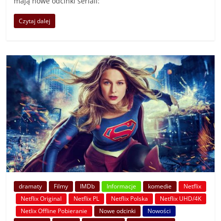
mają nowe odcinki seriali:
Czytaj dalej
dramaty
Filmy
IMDb
Informacje
komedie
Netflix
Netflix Original
Netflix PL
Netflix Polska
Netflix UHD/4K
Netlix Offline Pobieranie
Nowe odcinki
Nowości