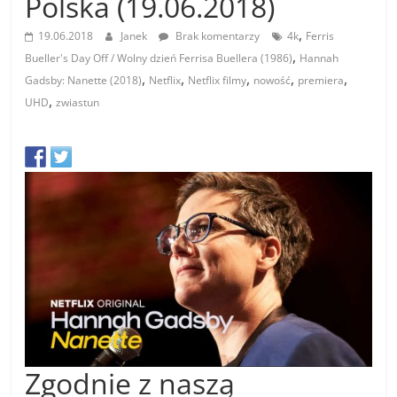
Polska (19.06.2018)
,
19.06.2018
Janek
Brak komentarzy
4k
Ferris
,
Bueller's Day Off / Wolny dzień Ferrisa Buellera (1986)
Hannah
,
,
,
,
,
Gadsby: Nanette (2018)
Netflix
Netflix filmy
nowość
premiera
,
UHD
zwiastun
Zgodnie z naszą