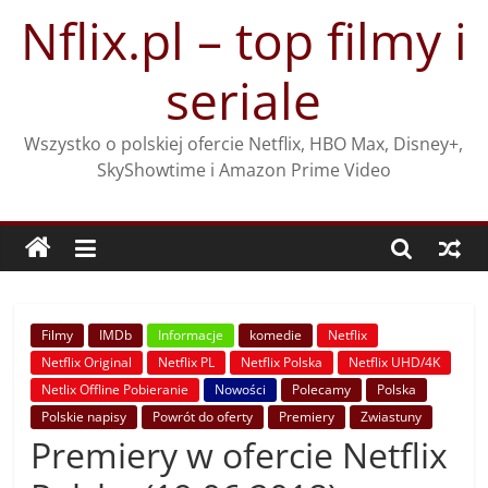
Przejdź
Nflix.pl – top filmy i
do
treści
seriale
Wszystko o polskiej ofercie Netflix, HBO Max, Disney+,
SkyShowtime i Amazon Prime Video
Filmy
IMDb
Informacje
komedie
Netflix
Netflix Original
Netflix PL
Netflix Polska
Netflix UHD/4K
Netlix Offline Pobieranie
Nowości
Polecamy
Polska
Polskie napisy
Powrót do oferty
Premiery
Zwiastuny
Premiery w ofercie Netflix