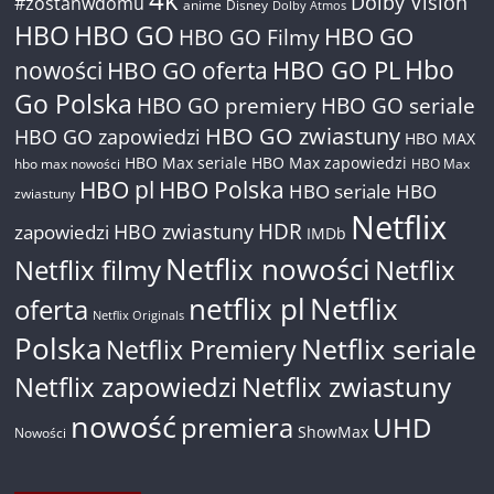
4k
Dolby Vision
#zostanwdomu
anime
Disney
Dolby Atmos
HBO
HBO GO
HBO GO
HBO GO Filmy
Hbo
nowości
HBO GO oferta
HBO GO PL
Go Polska
HBO GO premiery
HBO GO seriale
HBO GO zwiastuny
HBO GO zapowiedzi
HBO MAX
HBO Max seriale
HBO Max zapowiedzi
hbo max nowości
HBO Max
HBO pl
HBO Polska
HBO seriale
HBO
zwiastuny
Netflix
HDR
HBO zwiastuny
zapowiedzi
IMDb
Netflix nowości
Netflix filmy
Netflix
netflix pl
Netflix
oferta
Netflix Originals
Polska
Netflix seriale
Netflix Premiery
Netflix zapowiedzi
Netflix zwiastuny
nowość
premiera
UHD
ShowMax
Nowości