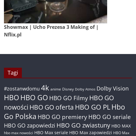
Showmax | Ucho Prezesa 3 Making of |
Nflix.pl
Tagi
4k
Dolby Vision
#zostanwdomu
anime
Disney
Dolby Atmos
HBO
HBO GO
HBO GO
HBO GO Filmy
Hbo
nowości
HBO GO oferta
HBO GO PL
Go Polska
HBO GO premiery
HBO GO seriale
HBO GO zwiastuny
HBO GO zapowiedzi
HBO MAX
HBO Max seriale
HBO Max zapowiedzi
hbo max nowości
HBO Max