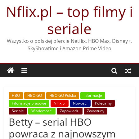
Przejdź
Nflix.pl – top filmy i
do
treści
seriale
Wszystko o polskiej ofercie Netflix, HBO Max, Disney+,
SkyShowtime i Amazon Prime Video
HBO
HBO GO
HBO GO Polska
Informacje
Informacje prasowe
Nflix.pl
Nowości
Polecamy
Seriale
Wiadomości
Zapowiedzi
Zwiastuny
Betty – serial HBO
powraca z najnowszym