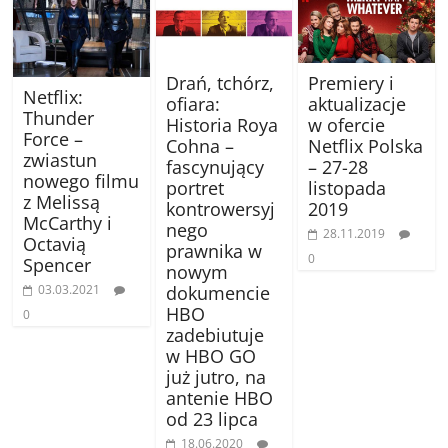
Drań, tchórz,
Premiery i
Netflix:
ofiara:
aktualizacje
Thunder
Historia Roya
w ofercie
Force –
Cohna –
Netflix Polska
zwiastun
fascynujący
– 27-28
nowego filmu
portret
listopada
z Melissą
kontrowersyj
2019
McCarthy i
nego
28.11.2019
Octavią
prawnika w
0
Spencer
nowym
03.03.2021
dokumencie
HBO
0
zadebiutuje
w HBO GO
już jutro, na
antenie HBO
od 23 lipca
18.06.2020