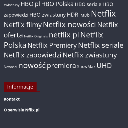
HBO pl
HBO Polska
HBO seriale
HBO
zwiastuny
Netflix
HDR
HBO zwiastuny
zapowiedzi
IMDb
Netflix nowości
Netflix filmy
Netflix
netflix pl
Netflix
oferta
Netflix Originals
Polska
Netflix seriale
Netflix Premiery
Netflix zapowiedzi
Netflix zwiastuny
nowość
premiera
UHD
ShowMax
Nowości
Informacje
Kontakt
O serwisie Nflix.pl