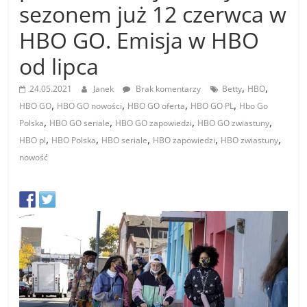
sezonem już 12 czerwca w
HBO GO. Emisja w HBO
od lipca
,
,
24.05.2021
Janek
Brak komentarzy
Betty
HBO
,
,
,
,
HBO GO
HBO GO nowości
HBO GO oferta
HBO GO PL
Hbo Go
,
,
,
,
Polska
HBO GO seriale
HBO GO zapowiedzi
HBO GO zwiastuny
,
,
,
,
,
HBO pl
HBO Polska
HBO seriale
HBO zapowiedzi
HBO zwiastuny
nowość