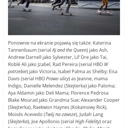
Ponownie na ekranie pojawią się także: Katerina
Tannenbaum (serial
AJ and the Queen
) jako Ash,
Andrew Darnell jako Sylvester, Lil’ Dre jako Tai,
Roblé Ali jako Jzabel, Rad Pereira (serial HBO
W
potrzebie
) jako Victoria, Isabel Palma as Shelby; Eisa
Davis (serial HBO
Prawo ulicy
) as Jeanne, mama
Indigo, Danielle Melendez (Skejterka) jako Paloma;
Aya Aldamin jako Deli Mama; Florence Pedrosa
Blake Mourad jako Grandma Sue; Alexander Cooper
(Skejterka), Raekwon Haynes (Kokainowy Rick),
Moisés Acevedo (
Twój na zawsze
), Judah Lang
(
Skejterka
), Joe Apollonio (serial
High Fidelity
) oraz