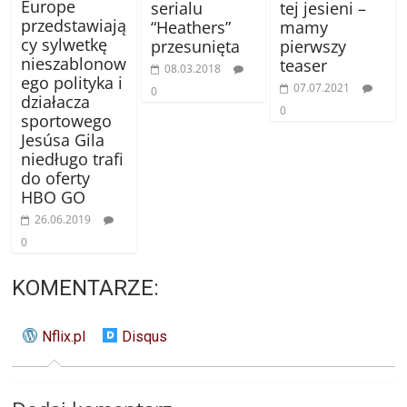
Europe
serialu
tej jesieni –
przedstawiają
“Heathers”
mamy
cy sylwetkę
przesunięta
pierwszy
nieszablonow
teaser
08.03.2018
ego polityka i
07.07.2021
0
działacza
0
sportowego
Jesúsa Gila
niedługo trafi
do oferty
HBO GO
26.06.2019
0
KOMENTARZE:
Nflix.pl
Disqus