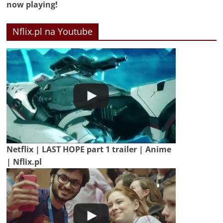
now playing!
Nflix.pl na Youtube
Netflix | LAST HOPE part 1 trailer | Anime
| Nflix.pl