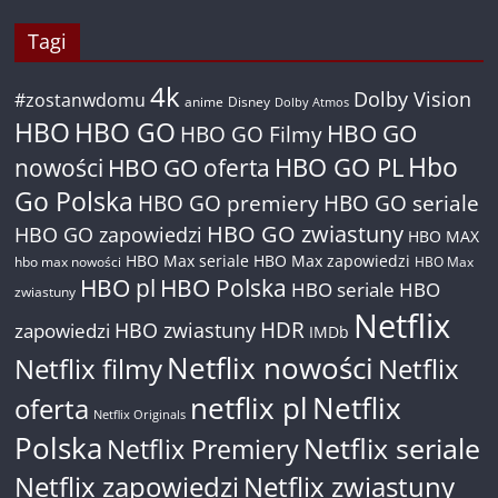
Tagi
4k
Dolby Vision
#zostanwdomu
anime
Disney
Dolby Atmos
HBO
HBO GO
HBO GO
HBO GO Filmy
Hbo
nowości
HBO GO oferta
HBO GO PL
Go Polska
HBO GO premiery
HBO GO seriale
HBO GO zwiastuny
HBO GO zapowiedzi
HBO MAX
HBO Max seriale
HBO Max zapowiedzi
hbo max nowości
HBO Max
HBO pl
HBO Polska
HBO seriale
HBO
zwiastuny
Netflix
HDR
HBO zwiastuny
zapowiedzi
IMDb
Netflix nowości
Netflix filmy
Netflix
netflix pl
Netflix
oferta
Netflix Originals
Polska
Netflix seriale
Netflix Premiery
Netflix zapowiedzi
Netflix zwiastuny