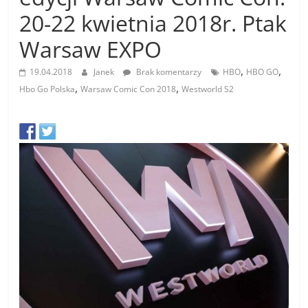
20-22 kwietnia 2018r. Ptak
Warsaw EXPO
,
,
19.04.2018
Janek
Brak komentarzy
HBO
HBO GO
,
,
Hbo Go Polska
Warsaw Comic Con 2018
Westworld S2