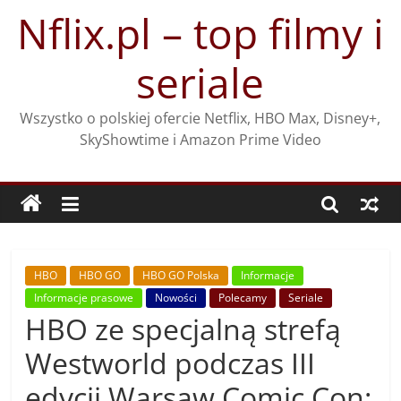
Przejdź
Nflix.pl – top filmy i
do
treści
seriale
Wszystko o polskiej ofercie Netflix, HBO Max, Disney+,
SkyShowtime i Amazon Prime Video
HBO
HBO GO
HBO GO Polska
Informacje
Informacje prasowe
Nowości
Polecamy
Seriale
HBO ze specjalną strefą
Westworld podczas III
edycji Warsaw Comic Con: