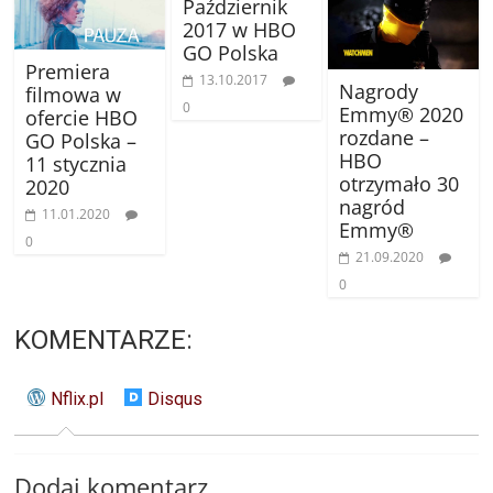
Październik
2017 w HBO
GO Polska
Premiera
13.10.2017
Nagrody
filmowa w
0
Emmy® 2020
ofercie HBO
rozdane –
GO Polska –
HBO
11 stycznia
otrzymało 30
2020
nagród
11.01.2020
Emmy®
0
21.09.2020
0
KOMENTARZE:
Nflix.pl
Disqus
Dodaj komentarz