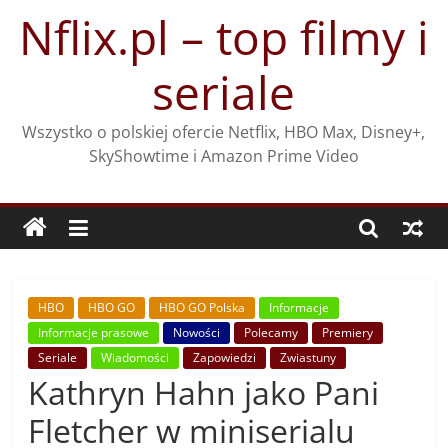
Przejdź
Nflix.pl – top filmy i
do
treści
seriale
Wszystko o polskiej ofercie Netflix, HBO Max, Disney+,
SkyShowtime i Amazon Prime Video
HBO
HBO GO
HBO GO Polska
Informacje
Informacje prasowe
Nowości
Polecamy
Premiery
Seriale
Wiadomości
Zapowiedzi
Zwiastuny
Kathryn Hahn jako Pani
Fletcher w miniserialu