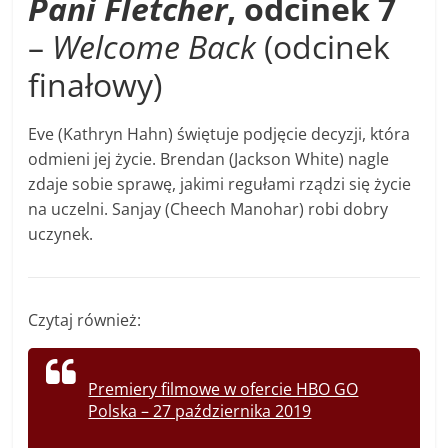
Pani Fletcher
, odcinek 7
–
Welcome Back
(odcinek
finałowy)
Eve (Kathryn Hahn) świętuje podjęcie decyzji, która
odmieni jej życie. Brendan (Jackson White) nagle
zdaje sobie sprawę, jakimi regułami rządzi się życie
na uczelni. Sanjay (Cheech Manohar) robi dobry
uczynek.
Czytaj również:
Premiery filmowe w ofercie HBO GO
Polska – 27 października 2019