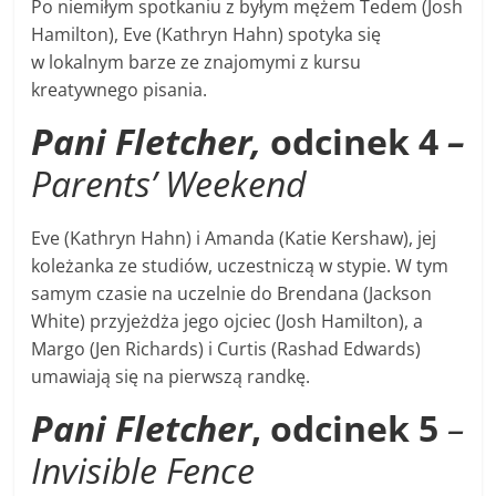
Po niemiłym spotkaniu z byłym mężem Tedem (Josh
Hamilton), Eve (Kathryn Hahn) spotyka się
w lokalnym barze ze znajomymi z kursu
kreatywnego pisania.
Pani Fletcher,
odcinek 4
–
Parents’ Weekend
Eve (Kathryn Hahn) i Amanda (Katie Kershaw), jej
koleżanka ze studiów, uczestniczą w stypie. W tym
samym czasie na uczelnie do Brendana (Jackson
White) przyjeżdża jego ojciec (Josh Hamilton), a
Margo (Jen Richards) i Curtis (Rashad Edwards)
umawiają się na pierwszą randkę.
Pani Fletcher
, odcinek 5
–
Invisible Fence