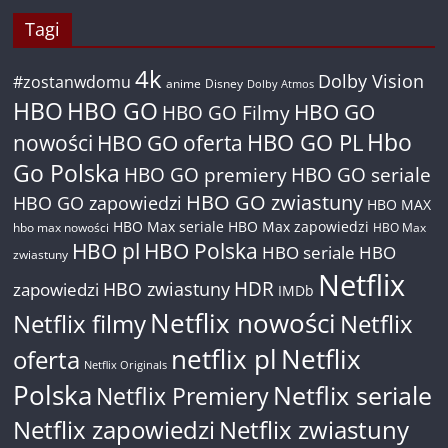
Tagi
4k
Dolby Vision
#zostanwdomu
anime
Disney
Dolby Atmos
HBO
HBO GO
HBO GO
HBO GO Filmy
Hbo
nowości
HBO GO oferta
HBO GO PL
Go Polska
HBO GO premiery
HBO GO seriale
HBO GO zwiastuny
HBO GO zapowiedzi
HBO MAX
HBO Max seriale
HBO Max zapowiedzi
hbo max nowości
HBO Max
HBO pl
HBO Polska
HBO seriale
HBO
zwiastuny
Netflix
HDR
HBO zwiastuny
zapowiedzi
IMDb
Netflix nowości
Netflix filmy
Netflix
netflix pl
Netflix
oferta
Netflix Originals
Polska
Netflix seriale
Netflix Premiery
Netflix zapowiedzi
Netflix zwiastuny