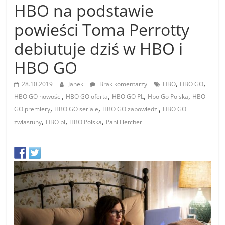
HBO na podstawie
powieści Toma Perrotty
debiutuje dziś w HBO i
HBO GO
,
,
28.10.2019
Janek
Brak komentarzy
HBO
HBO GO
,
,
,
,
HBO GO nowości
HBO GO oferta
HBO GO PL
Hbo Go Polska
HBO
,
,
,
GO premiery
HBO GO seriale
HBO GO zapowiedzi
HBO GO
,
,
,
zwiastuny
HBO pl
HBO Polska
Pani Fletcher