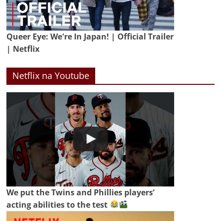
Queer Eye: We're In Japan! | Official Trailer
| Netflix
Netflix na Youtube
We put the Twins and Phillies players’
acting abilities to the test