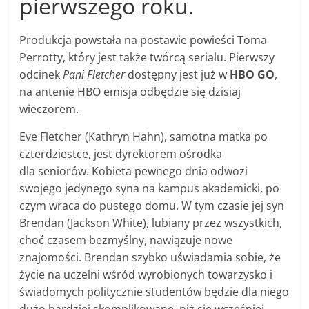
pierwszego roku.
Produkcja powstała na postawie powieści Toma
Perrotty, który jest także twórcą serialu. Pierwszy
odcinek
Pani Fletcher
dostępny jest już w
HBO GO
,
na antenie HBO emisja odbędzie się dzisiaj
wieczorem.
Eve Fletcher (Kathryn Hahn), samotna matka po
czterdziestce, jest dyrektorem ośrodka
dla seniorów. Kobieta pewnego dnia odwozi
swojego jedynego syna na kampus akademicki, po
czym wraca do pustego domu. W tym czasie jej syn
Brendan (Jackson White), lubiany przez wszystkich,
choć czasem bezmyślny, nawiązuje nowe
znajomości. Brendan szybko uświadamia sobie, że
życie na uczelni wśród wyrobionych towarzysko i
świadomych politycznie studentów będzie dla niego
dużo bardziej skomplikowane, niż się wcześniej