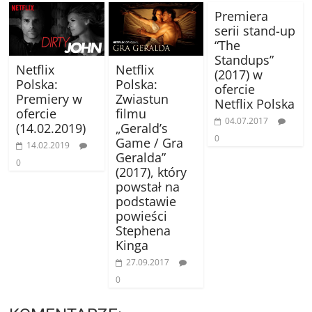
Premiera
serii stand-up
“The
Standups”
Netflix
Netflix
(2017) w
Polska:
Polska:
ofercie
Premiery w
Zwiastun
Netflix Polska
ofercie
filmu
04.07.2017
(14.02.2019)
„Gerald’s
0
Game / Gra
14.02.2019
Geralda”
0
(2017), który
powstał na
podstawie
powieści
Stephena
Kinga
27.09.2017
0