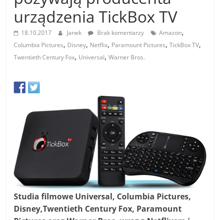
urządzenia TickBox TV
,
18.10.2017
Janek
Brak komentarzy
Amazon
,
,
,
,
,
Columbia Pictures
Disney
Netflix
Paramount Pictures
TickBox TV
,
,
Twentieth Century Fox
Universal
Warner Bros.
Studia filmowe Universal, Columbia Pictures,
Disney,Twentieth Century Fox, Paramount