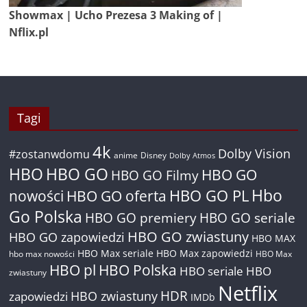
Showmax | Ucho Prezesa 3 Making of |
Nflix.pl
Tagi
4k
Dolby Vision
#zostanwdomu
anime
Disney
Dolby Atmos
HBO
HBO GO
HBO GO
HBO GO Filmy
Hbo
nowości
HBO GO oferta
HBO GO PL
Go Polska
HBO GO premiery
HBO GO seriale
HBO GO zwiastuny
HBO GO zapowiedzi
HBO MAX
HBO Max seriale
HBO Max zapowiedzi
hbo max nowości
HBO Max
HBO pl
HBO Polska
HBO seriale
HBO
zwiastuny
Netflix
HDR
HBO zwiastuny
zapowiedzi
IMDb