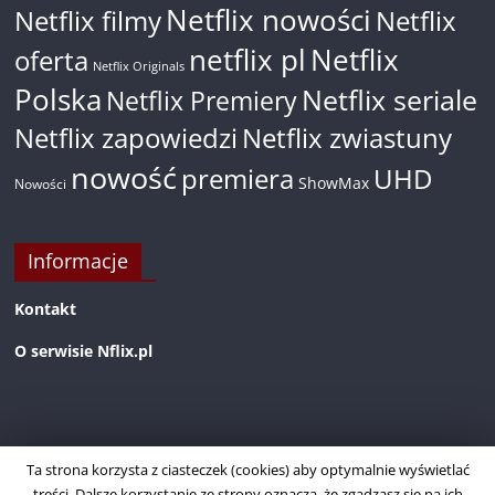
Netflix nowości
Netflix filmy
Netflix
netflix pl
Netflix
oferta
Netflix Originals
Polska
Netflix seriale
Netflix Premiery
Netflix zapowiedzi
Netflix zwiastuny
nowość
premiera
UHD
ShowMax
Nowości
Informacje
Kontakt
O serwisie Nflix.pl
Ta strona korzysta z ciasteczek (cookies) aby optymalnie wyświetlać
treści. Dalsze korzystanie ze strony oznacza, że zgadzasz się na ich