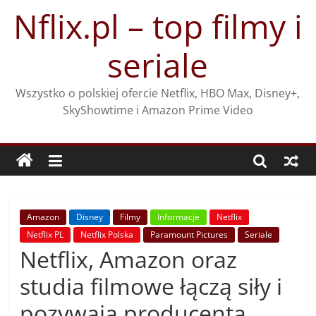
Przejdź
Nflix.pl – top filmy i
do
treści
seriale
Wszystko o polskiej ofercie Netflix, HBO Max, Disney+,
SkyShowtime i Amazon Prime Video
Amazon
Disney
Filmy
Informacje
Netflix
Netflix PL
Netflix Polska
Paramount Pictures
Seriale
Netflix, Amazon oraz
studia filmowe łączą siły i
pozywają producenta