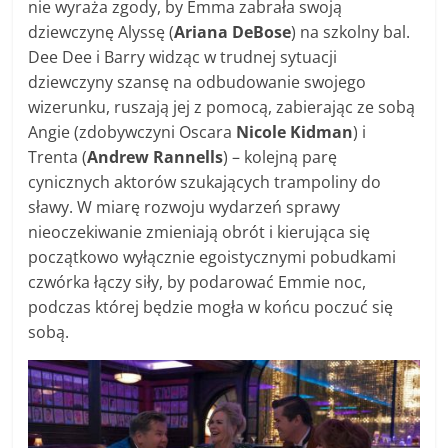
nie wyraża zgody, by Emma zabrała swoją
dziewczynę Alyssę (
Ariana DeBose
) na szkolny bal.
Dee Dee i Barry widząc w trudnej sytuacji
dziewczyny szansę na odbudowanie swojego
wizerunku, ruszają jej z pomocą, zabierając ze sobą
Angie (zdobywczyni Oscara
Nicole Kidman
) i
Trenta (
Andrew Rannells
) – kolejną parę
cynicznych aktorów szukających trampoliny do
sławy. W miarę rozwoju wydarzeń sprawy
nieoczekiwanie zmieniają obrót i kierująca się
początkowo wyłącznie egoistycznymi pobudkami
czwórka łączy siły, by podarować Emmie noc,
podczas której będzie mogła w końcu poczuć się
sobą.