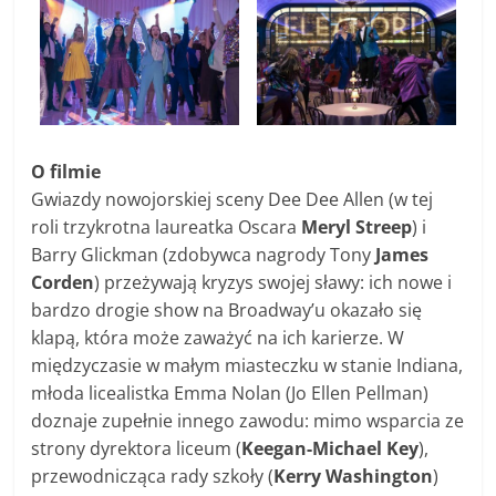
O filmie
Gwiazdy nowojorskiej sceny Dee Dee Allen (w tej
roli trzykrotna laureatka Oscara
Meryl Streep
) i
Barry Glickman (zdobywca nagrody Tony
James
Corden
) przeżywają kryzys swojej sławy: ich nowe i
bardzo drogie show na Broadway’u okazało się
klapą, która może zaważyć na ich karierze. W
międzyczasie w małym miasteczku w stanie Indiana,
młoda licealistka Emma Nolan (Jo Ellen Pellman)
doznaje zupełnie innego zawodu: mimo wsparcia ze
strony dyrektora liceum (
Keegan-Michael Key
),
przewodnicząca rady szkoły (
Kerry Washington
)