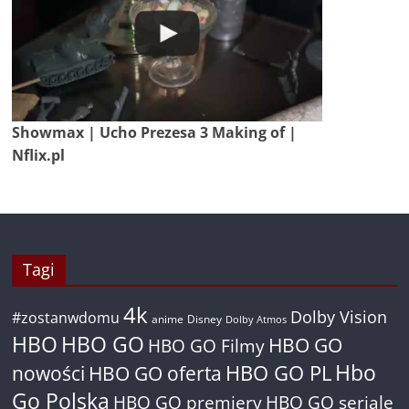
Showmax | Ucho Prezesa 3 Making of |
Nflix.pl
Tagi
4k
Dolby Vision
#zostanwdomu
anime
Disney
Dolby Atmos
HBO
HBO GO
HBO GO
HBO GO Filmy
Hbo
nowości
HBO GO oferta
HBO GO PL
Go Polska
HBO GO premiery
HBO GO seriale