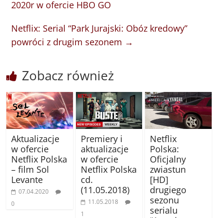
2020r w ofercie HBO GO
Netflix: Serial “Park Jurajski: Obóz kredowy”
powróci z drugim sezonem
→
Zobacz również
Aktualizacje
Premiery i
Netflix
w ofercie
aktualizacje
Polska:
Netflix Polska
w ofercie
Oficjalny
– film Sol
Netflix Polska
zwiastun
Levante
cd.
[HD]
(11.05.2018)
drugiego
07.04.2020
sezonu
11.05.2018
0
serialu
1