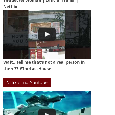
The Secret Woman | Official Trailer |
Netflix
Wait...tell me that's not a real person in
there?? #TheLastHouse
Nflix.pl na Youtube