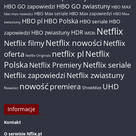
HBO GO zwiastuny
HBO GO zapowiedzi
HBO MAX
HBO Max seriale
HBO Max zapowiedzi
hbo max nowości
HBO Max
HBO pl
HBO Polska
HBO seriale
HBO
zwiastuny
Netflix
HDR
HBO zwiastuny
zapowiedzi
IMDb
Netflix nowości
Netflix filmy
Netflix
netflix pl
Netflix
oferta
Netflix Originals
Polska
Netflix seriale
Netflix Premiery
Netflix zapowiedzi
Netflix zwiastuny
nowość
premiera
UHD
ShowMax
Nowości
Informacje
Kontakt
O serwisie Nflix.pl