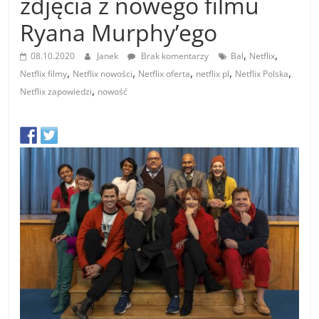
zdjęcia z nowego filmu
Ryana Murphy’ego
,
,
08.10.2020
Janek
Brak komentarzy
Bal
Netflix
,
,
,
,
,
Netflix filmy
Netflix nowości
Netflix oferta
netflix pl
Netflix Polska
,
Netflix zapowiedzi
nowość