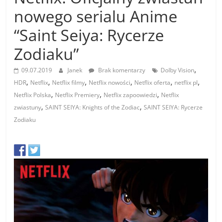
nowego serialu Anime
“Saint Seiya: Rycerze
Zodiaku”
,
09.07.2019
Janek
Brak komentarzy
Dolby Vision
,
,
,
,
,
,
HDR
Netflix
Netflix filmy
Netflix nowości
Netflix oferta
netflix pl
,
,
,
Netflix Polska
Netflix Premiery
Netflix zapoowiedzi
Netflix
,
,
zwiastuny
SAINT SEIYA: Knights of the Zodiac
SAINT SEIYA: Rycerze
Zodiaku