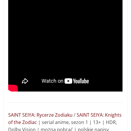
SAINT SEIYA: Rycerze Zodiaku
/
SAINT SEIYA: Knights
of the Zodiac
| serial anime, sezon 1 | 13+ | HDR,
Dolby Vision | można pobrać | polskie napisy