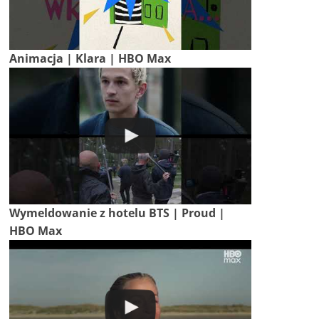
Animacja | Klara | HBO Max
Wymeldowanie z hotelu BTS | Proud |
HBO Max