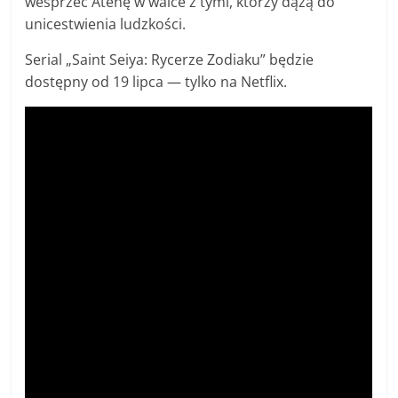
wesprzeć Atenę w walce z tymi, którzy dążą do
unicestwienia ludzkości.
Serial „Saint Seiya: Rycerze Zodiaku” będzie
dostępny od 19 lipca — tylko na Netflix.