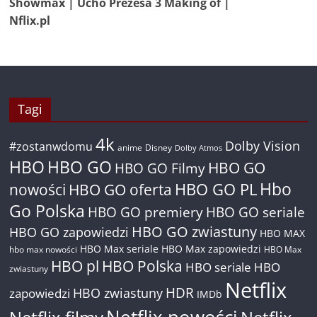
Showmax | Ucho Prezesa 3 Making of |
Nflix.pl
Tagi
4k
Dolby Vision
#zostanwdomu
anime
Disney
Dolby Atmos
HBO
HBO GO
HBO GO
HBO GO Filmy
Hbo
nowości
HBO GO oferta
HBO GO PL
Go Polska
HBO GO premiery
HBO GO seriale
HBO GO zwiastuny
HBO GO zapowiedzi
HBO MAX
HBO Max seriale
HBO Max zapowiedzi
hbo max nowości
HBO Max
HBO pl
HBO Polska
HBO seriale
HBO
zwiastuny
Netflix
HDR
HBO zwiastuny
zapowiedzi
IMDb