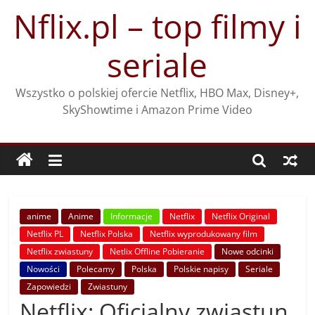
Przejdź
Nflix.pl – top filmy i
do
treści
seriale
Wszystko o polskiej ofercie Netflix, HBO Max, Disney+,
SkyShowtime i Amazon Prime Video
anime
Anime
Informacje
Netflix
Netflix Original
Netflix PL
Netflix Polska
Netflix wyprodukowany film
Netflix zwiastuny
Netlix Offline Pobieranie
Nowe odcinki
Nowości
Polecamy
Polska
Polskie napisy
Seriale
Zapowiedzi
Zwiastuny
Netflix: Oficjalny zwiastun