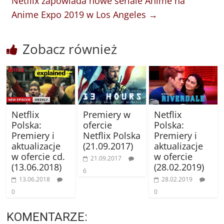
Netflix zapowiada nowe seriale Anime na
Anime Expo 2019 w Los Angeles
→
Zobacz również
Netflix
Premiery w
Netflix
Polska:
ofercie
Polska:
Premiery i
Netflix Polska
Premiery i
aktualizacje
(21.09.2017)
aktualizacje
w ofercie cd.
w ofercie
21.09.2017
(13.06.2018)
(28.02.2019)
6
13.06.2018
28.02.2019
0
0
KOMENTARZE: