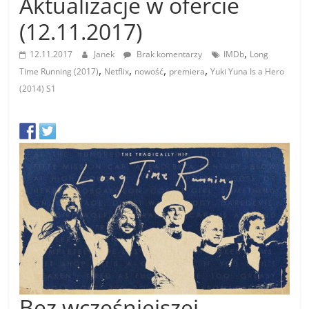
Aktualizacje w ofercie
(12.11.2017)
,
12.11.2017
Janek
Brak komentarzy
IMDb
Long
,
,
,
,
Time Running (2017)
Netflix
nowość
premiera
Yuki Yuna Is a Hero
(2014) S1
Bez wcześniejszej