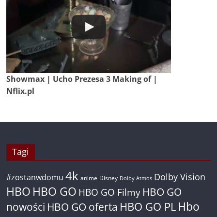
Showmax | Ucho Prezesa 3 Making of |
Nflix.pl
Tagi
4k
Dolby Vision
#zostanwdomu
anime
Disney
Dolby Atmos
HBO
HBO GO
HBO GO
HBO GO Filmy
Hbo
nowości
HBO GO oferta
HBO GO PL