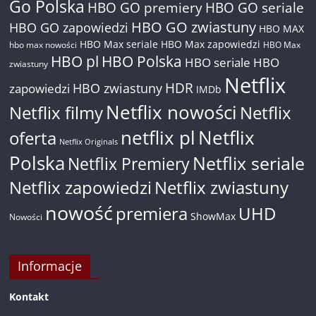
Go Polska
HBO GO premiery
HBO GO seriale
HBO GO zwiastuny
HBO GO zapowiedzi
HBO MAX
HBO Max seriale
HBO Max zapowiedzi
hbo max nowości
HBO Max
HBO pl
HBO Polska
HBO seriale
HBO
zwiastuny
Netflix
HDR
HBO zwiastuny
zapowiedzi
IMDb
Netflix nowości
Netflix filmy
Netflix
netflix pl
Netflix
oferta
Netflix Originals
Polska
Netflix seriale
Netflix Premiery
Netflix zapowiedzi
Netflix zwiastuny
nowość
premiera
UHD
ShowMax
Nowości
Informacje
Kontakt