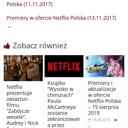
Polska (11.11.2017)
Premiery w ofercie Netflix Polska (13.11.2017)
→
Zobacz również
Książka
Premiery i
Netflix
“Wysoko w
aktualizacje
prezentuje
chmurach”
w ofercie
zwiastun
Paula
Netflix Polska
filmu
McCartneya
– 15 sierpnia
“Zabójcze
zostanie
2019
wesele”.
zekranizowan
15.08.2019
Audrey i Nick
a przez
0