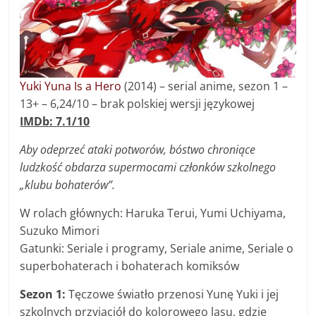
Yuki Yuna Is a Hero
(2014) – s
erial anime, sezon 1 –
13+ –
6,24/10 – brak polskiej wersji językowej
IMDb: 7.1/10
Aby odeprzeć ataki potworów, bóstwo chroniące
ludzkość obdarza supermocami członków szkolnego
„klubu bohaterów”.
W rolach głównych: Haruka Terui, Yumi Uchiyama,
Suzuko Mimori
Gatunki: Seriale i programy, Seriale anime, Seriale o
superbohaterach i bohaterach komiksów
Sezon 1:
Tęczowe światło przenosi Yunę Yuki i jej
szkolnych przyjaciół do kolorowego lasu, gdzie