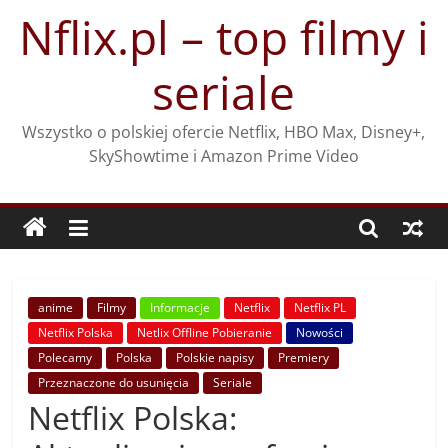
Przejdź
Nflix.pl – top filmy i
do
treści
seriale
Wszystko o polskiej ofercie Netflix, HBO Max, Disney+,
SkyShowtime i Amazon Prime Video
anime
Filmy
Informacje
Netflix
Netflix PL
Netflix Polska
Netlix Offline Pobieranie
Nowości
Polecamy
Polska
Polskie napisy
Premiery
Przeznaczone do usunięcia
Seriale
Netflix Polska: