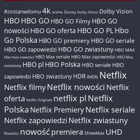
4k
Dolby Vision
#zostanwdomu
anime
Disney
Dolby Atmos
HBO
HBO GO
HBO GO
HBO GO Filmy
Hbo
nowości
HBO GO oferta
HBO GO PL
Go Polska
HBO GO premiery
HBO GO seriale
HBO GO zwiastuny
HBO GO zapowiedzi
HBO MAX
HBO Max seriale
HBO Max zapowiedzi
hbo max nowości
HBO Max
HBO pl
HBO Polska
HBO seriale
HBO
zwiastuny
Netflix
HDR
HBO zwiastuny
zapowiedzi
IMDb
Netflix nowości
Netflix filmy
Netflix
netflix pl
Netflix
oferta
Netflix Originals
Polska
Netflix seriale
Netflix Premiery
Netflix zapowiedzi
Netflix zwiastuny
nowość
premiera
UHD
ShowMax
Nowości