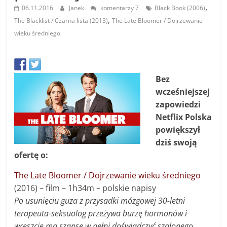
,
06.11.2016
Janek
komentarzy 7
Black Book (2006)
,
The Blacklist / Czarna lista (2013)
The Late Bloomer / Dojrzewanie
wieku średniego
Bez
wcześniejszej
zapowiedzi
Netflix Polska
powiększył
dziś swoją
ofertę o:
The Late Bloomer / Dojrzewanie wieku średniego
(2016) – film – 1h34m – polskie napisy
Po usunięciu guza z przysadki mózgowej 30-letni
terapeuta-seksuolog przeżywa burzę hormonów i
wreszcie ma szansę w pełni doświadczyć szalonego