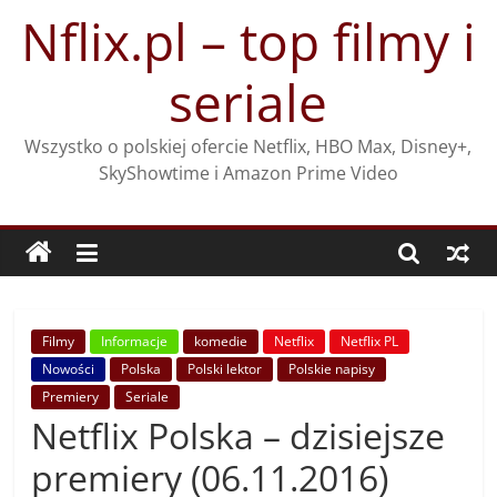
Przejdź
Nflix.pl – top filmy i
do
treści
seriale
Wszystko o polskiej ofercie Netflix, HBO Max, Disney+,
SkyShowtime i Amazon Prime Video
Filmy
Informacje
komedie
Netflix
Netflix PL
Nowości
Polska
Polski lektor
Polskie napisy
Premiery
Seriale
Netflix Polska – dzisiejsze
premiery (06.11.2016)