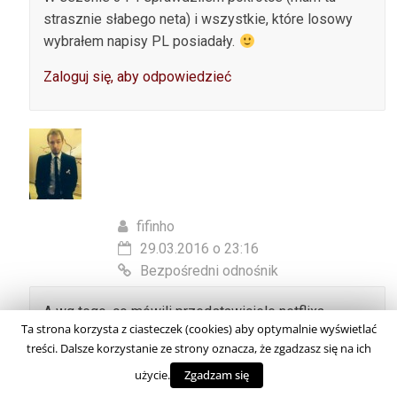
strasznie słabego neta) i wszystkie, które losowy
wybrałem napisy PL posiadały.
Zaloguj się, aby odpowiedzieć
fifinho
29.03.2016 o 23:16
Bezpośredni odnośnik
A wg tego, co mówili przedstawiciele netflixa,
Ta strona korzysta z ciasteczek (cookies) aby optymalnie wyświetlać
brakujące odcinki powinny się w najbliższym czasie
treści. Dalsze korzystanie ze strony oznacza, że zgadzasz się na ich
pojawić
użycie.
Zgadzam się
Zaloguj się, aby odpowiedzieć