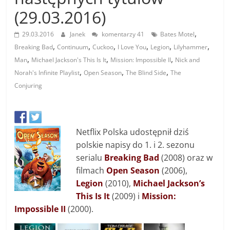
(29.03.2016)
,
29.03.2016
Janek
komentarzy 41
Bates Motel
,
,
,
,
,
,
Breaking Bad
Continuum
Cuckoo
I Love You
Legion
Lilyhammer
,
,
,
Man
Michael Jackson's This Is It
Mission: Impossible II
Nick and
,
,
,
Norah's Infinite Playlist
Open Season
The Blind Side
The
Conjuring
Netflix Polska udostępnił dziś
polskie napisy do 1. i 2. sezonu
serialu
Breaking Bad
(2008) oraz w
filmach
Open Season
(2006),
Legion
(2010),
Michael Jackson’s
This Is It
(2009) i
Mission:
Impossible II
(2000).