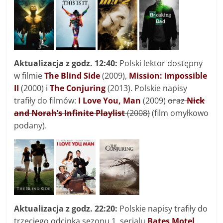
Aktualizacja z godz. 12:40:
Polski lektor dostępny
w filmie
The Blind Side
(2009),
Mission: Impossible
II
(2000) i
The Conjuring
(2013). Polskie napisy
trafiły do filmów:
I Love You, Man
(2009)
oraz
Nick
and Norah’s Infinite Playlist
(2008)
(film omyłkowo
podany).
Aktualizacja z godz. 22:20:
Polskie napisy trafiły do
trzeciego odcinka sezonu 1. serialu
Bates Motel