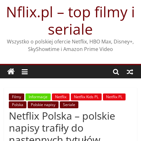
Przejdź
Nflix.pl – top filmy i
do
treści
seriale
Wszystko o polskiej ofercie Netflix, HBO Max, Disney+,
SkyShowtime i Amazon Prime Video
Filmy
Informacje
Netflix
Netflix Kids PL
Netflix PL
Polska
Polskie napisy
Seriale
Netflix Polska – polskie
napisy trafiły do
następnych tytułów