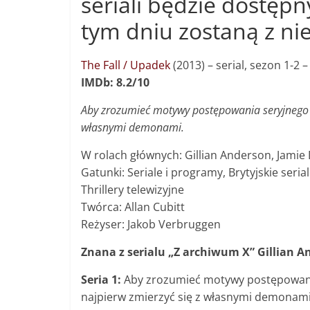
seriali będzie dostępn
tym dniu zostaną z nie
The Fall / Upadek
(2013) – s
erial, sezon 1-2 –
IMDb: 8.2/10
Aby zrozumieć motywy postępowania seryjnego m
własnymi demonami.
W rolach głównych: Gillian Anderson, Jamie
Gatunki: Seriale i programy, Brytyjskie seri
Thrillery telewizyjne
Twórca: Allan Cubitt
Reżyser: Jakob Verbruggen
Znana z serialu „Z archiwum X” Gillian A
Seria 1:
Aby zrozumieć motywy postępowania
najpierw zmierzyć się z własnymi demonami