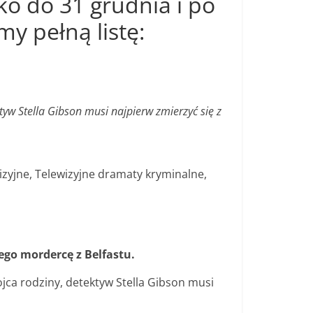
lko do 31 grudnia i po
my pełną listę:
w Stella Gibson musi najpierw zmierzyć się z
wizyjne, Telewizyjne dramaty kryminalne,
ego mordercę z Belfastu.
a rodziny, detektyw Stella Gibson musi