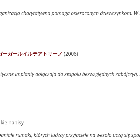
rganizacja charytatywna pomaga osieroconym dziewczynkom. W r
/ ガンスリンガーガールイルテアトリーノ
(2008)
czne implanty dołączają do zespołu bezwzględnych zabójczyń, kt
lskie napisy
aniałe rumaki, których ludzcy przyjaciele na wesoło uczą się spor