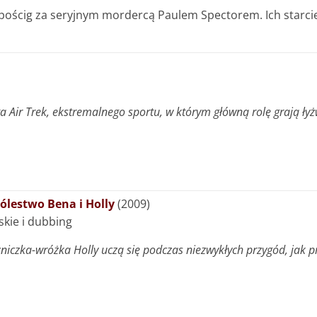
pościg za seryjnym mordercą Paulem Spectorem. Ich starci
ta Air Trek, ekstremalnego sportu, w którym główną rolę grają ł
rólestwo Bena i Holly
(2009)
lskie i dubbing
iczka-wróżka Holly uczą się podczas niezwykłych przygód, jak pr