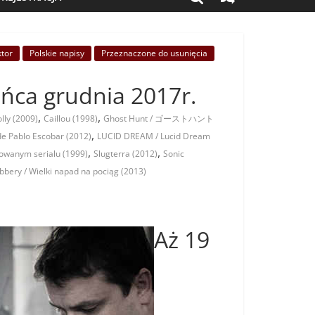
ktor
Polskie napisy
Przeznaczone do usunięcia
ońca grudnia 2017r.
,
,
lly (2009)
Caillou (1998)
Ghost Hunt / ゴーストハント
,
de Pablo Escobar (2012)
LUCID DREAM / Lucid Dream
,
,
mowanym serialu (1999)
Slugterra (2012)
Sonic
bbery / Wielki napad na pociąg (2013)
Aż 19