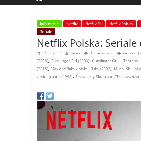
Informacje
Netflix
Netflix PL
Netflix Polska
Seriale
Netflix Polska: Serial
02.12.2017
Janek
1 Komentarz
Air Gear (
,
,
(2006)
Gunslinger Girl (2003)
Gunslinger Girl -Il T
,
,
(2015)
Max and Ruby / Maks i Ruby (2002)
Mushi-Shi / Mus
,
Underground (1998)
Strawberry Shortcake / Truskawkowe 