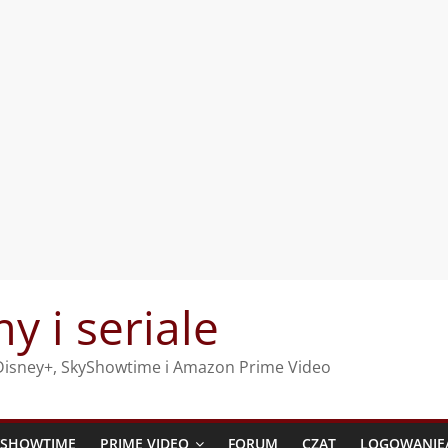
my i seriale
, Disney+, SkyShowtime i Amazon Prime Video
YSHOWTIME
PRIME VIDEO
FORUM
CZAT
LOGOWANIE/