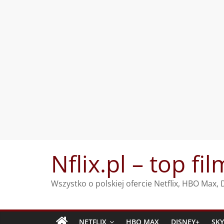
Przejdź
Nflix.pl – top fil
do
treści
Wszystko o polskiej ofercie Netflix, HBO Max
NETFLIX
HBO MAX
DISNEY+
SK