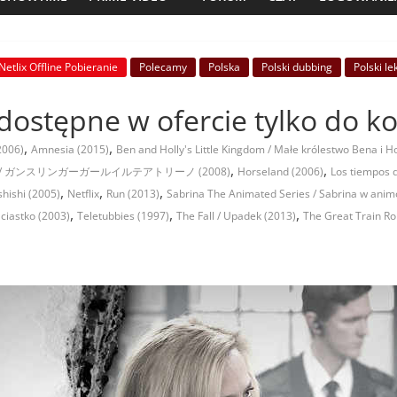
Netlix Offline Pobieranie
Polecamy
Polska
Polski dubbing
Polski le
e dostępne w ofercie tylko do k
,
,
2006)
Amnesia (2015)
Ben and Holly's Little Kingdom / Małe królestwo Bena i Ho
,
,
eatrino- / ガンスリンガーガールイルテアトリーノ (2008)
Horseland (2006)
Los tiempos 
,
,
,
hishi (2005)
Netflix
Run (2013)
Sabrina The Animated Series / Sabrina w ani
,
,
,
ciastko (2003)
Teletubbies (1997)
The Fall / Upadek (2013)
The Great Train Ro