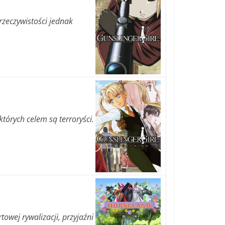
zeczywistości jednak
órych celem są terroryści.
towej rywalizacji, przyjaźni