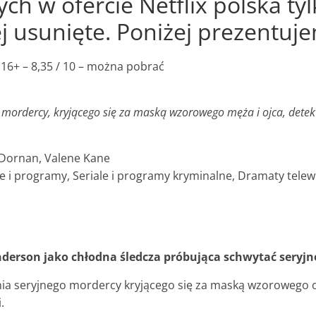
ych w ofercie Netflix polska ty
j usunięte. Poniżej prezentuje
 16+ –
8,35 / 10 –
można pobrać
ordercy, kryjącego się za maską wzorowego męża i ojca, detekty
 Dornan, Valene Kane
ale i programy, Seriale i programy kryminalne, Dramaty tele
nderson jako chłodna śledcza próbująca schwytać seryjn
 seryjnego mordercy kryjącego się za maską wzorowego ojc
.