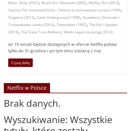
,
,
,
,
Maks i Ruby (2002)
Mushi-Shi / Mushishi (2005)
Netflix
Run (2013)
,
Sabrina The Animated Series / Sabrina w animowanym serialu (1999)
,
,
Slugterra (2012)
Sonic Underground (1998)
Strawberry Shortcake /
,
,
Truskawkowe ciastko (2003)
Teletubbies (1997)
The Fall / Upadek
,
(2013)
The Great Train Robbery / Wielki napad na pociąg (2013)
Aż 19 seriali będzie dostępnych w ofercie Netflix polska
tylko do 31 grudnia i po tym dniu zostaną z niej
Czytaj dalej
Netflix w Polsce
Brak danych.
Wyszukiwanie: Wszystkie
tytuły, które zostały