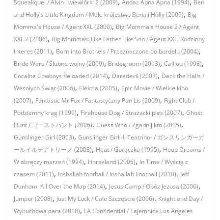
,
,
Squeakquel / Alvin i wiewiórki 2 (2009)
Andaz Apna Apna (1994)
Ben
,
and Holly's Little Kingdom / Małe królestwo Bena i Holly (2009)
Big
,
Momma's House / Agent XXL (2000)
Big Momma's House 2 / Agent
,
XXL 2 (2006)
Big Mommas: Like Father Like Son / Agent XXL: Rodzinny
,
,
interes (2011)
Born into Brothels / Przeznaczone do burdelu (2004)
,
,
,
Bride Wars / Ślubne wojny (2009)
Bridegroom (2013)
Caillou (1998)
,
,
Cocaine Cowboys Reloaded (2014)
Daredevil (2003)
Deck the Halls /
,
,
Wesołych Świąt (2006)
Elektra (2005)
Epic Movie / Wielkie kino
,
,
(2007)
Fantastic Mr Fox / Fantastyczny Pan Lis (2009)
Fight Club /
,
,
Podziemny krąg (1999)
Firehouse Dog / Strażacki pies (2007)
Ghost
,
,
Hunt / ゴーストハント (2006)
Guess Who / Zgadnij kto (2005)
,
Gunslinger Girl (2003)
Gunslinger Girl -Il Teatrino- / ガンスリンガーガ
,
,
ールイルテアトリーノ (2008)
Heat / Gorączka (1995)
Hoop Dreams /
,
,
W obręczy marzeń (1994)
Horseland (2006)
In Time / Wyścig z
,
,
czasem (2011)
Inshallah football / Inshallah Football (2010)
Jeff
,
,
Dunham: All Over the Map (2014)
Jesus Camp / Obóz Jezusa (2006)
,
,
Jumper (2008)
Just My Luck / Całe Szczęście (2006)
Knight and Day /
,
Wybuchowa para (2010)
LA Confidential / Tajemnice Los Angeles