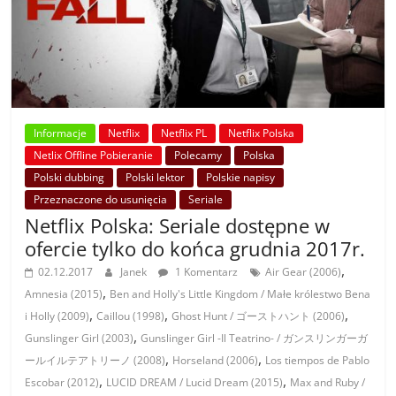
Informacje
Netflix
Netflix PL
Netflix Polska
Netlix Offline Pobieranie
Polecamy
Polska
Polski dubbing
Polski lektor
Polskie napisy
Przeznaczone do usunięcia
Seriale
Netflix Polska: Seriale dostępne w
ofercie tylko do końca grudnia 2017r.
,
02.12.2017
Janek
1 Komentarz
Air Gear (2006)
,
Amnesia (2015)
Ben and Holly's Little Kingdom / Małe królestwo Bena
,
,
,
i Holly (2009)
Caillou (1998)
Ghost Hunt / ゴーストハント (2006)
,
Gunslinger Girl (2003)
Gunslinger Girl -Il Teatrino- / ガンスリンガーガ
,
,
ールイルテアトリーノ (2008)
Horseland (2006)
Los tiempos de Pablo
,
,
Escobar (2012)
LUCID DREAM / Lucid Dream (2015)
Max and Ruby /