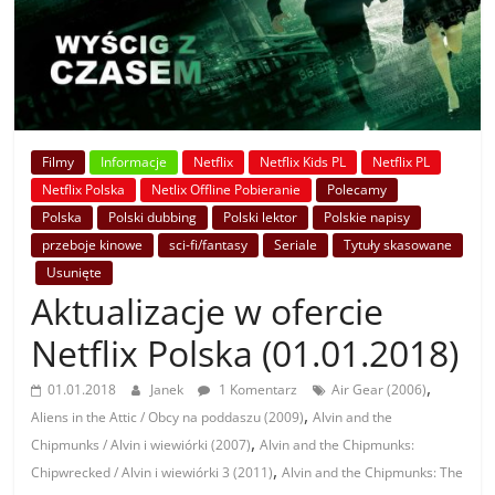
Filmy
Informacje
Netflix
Netflix Kids PL
Netflix PL
Netflix Polska
Netlix Offline Pobieranie
Polecamy
Polska
Polski dubbing
Polski lektor
Polskie napisy
przeboje kinowe
sci-fi/fantasy
Seriale
Tytuły skasowane
Usunięte
Aktualizacje w ofercie
Netflix Polska (01.01.2018)
,
01.01.2018
Janek
1 Komentarz
Air Gear (2006)
,
Aliens in the Attic / Obcy na poddaszu (2009)
Alvin and the
,
Chipmunks / Alvin i wiewiórki (2007)
Alvin and the Chipmunks:
,
Chipwrecked / Alvin i wiewiórki 3 (2011)
Alvin and the Chipmunks: The