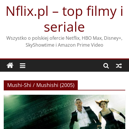
Przejdź
Nflix.pl – top filmy i
do
treści
seriale
Wszystko o polskiej ofercie Netflix, HBO Max, Disney+,
SkyShowtime i Amazon Prime Video
Mushi-Shi / Mushishi (2005)