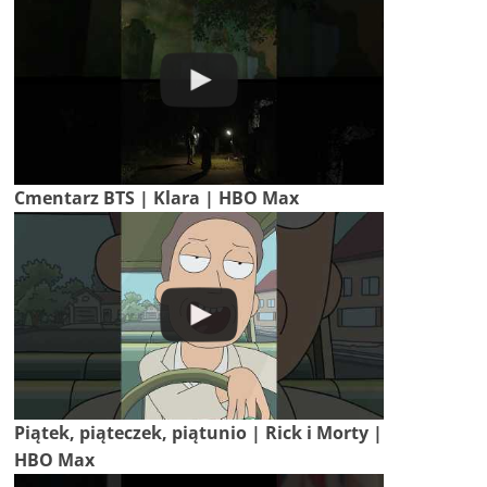
Cmentarz BTS | Klara | HBO Max
Piątek, piąteczek, piątunio | Rick i Morty |
HBO Max