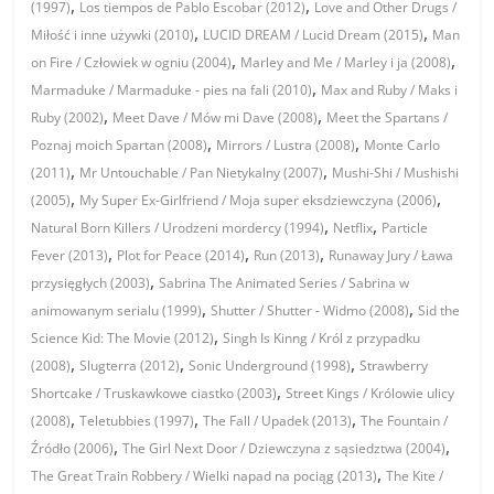
,
,
(1997)
Los tiempos de Pablo Escobar (2012)
Love and Other Drugs /
,
,
Miłość i inne używki (2010)
LUCID DREAM / Lucid Dream (2015)
Man
,
,
on Fire / Człowiek w ogniu (2004)
Marley and Me / Marley i ja (2008)
,
Marmaduke / Marmaduke - pies na fali (2010)
Max and Ruby / Maks i
,
,
Ruby (2002)
Meet Dave / Mów mi Dave (2008)
Meet the Spartans /
,
,
Poznaj moich Spartan (2008)
Mirrors / Lustra (2008)
Monte Carlo
,
,
(2011)
Mr Untouchable / Pan Nietykalny (2007)
Mushi-Shi / Mushishi
,
,
(2005)
My Super Ex-Girlfriend / Moja super eksdziewczyna (2006)
,
,
Natural Born Killers / Urodzeni mordercy (1994)
Netflix
Particle
,
,
,
Fever (2013)
Plot for Peace (2014)
Run (2013)
Runaway Jury / Ława
,
przysięgłych (2003)
Sabrina The Animated Series / Sabrina w
,
,
animowanym serialu (1999)
Shutter / Shutter - Widmo (2008)
Sid the
,
Science Kid: The Movie (2012)
Singh Is Kinng / Król z przypadku
,
,
,
(2008)
Slugterra (2012)
Sonic Underground (1998)
Strawberry
,
Shortcake / Truskawkowe ciastko (2003)
Street Kings / Królowie ulicy
,
,
,
(2008)
Teletubbies (1997)
The Fall / Upadek (2013)
The Fountain /
,
,
Źródło (2006)
The Girl Next Door / Dziewczyna z sąsiedztwa (2004)
,
The Great Train Robbery / Wielki napad na pociąg (2013)
The Kite /