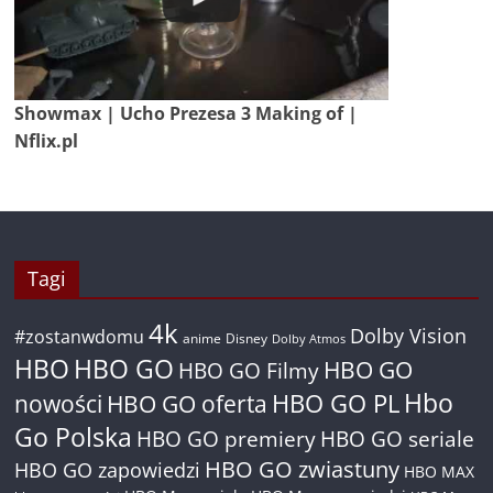
Showmax | Ucho Prezesa 3 Making of |
Nflix.pl
Tagi
4k
Dolby Vision
#zostanwdomu
anime
Disney
Dolby Atmos
HBO
HBO GO
HBO GO
HBO GO Filmy
Hbo
nowości
HBO GO oferta
HBO GO PL
Go Polska
HBO GO premiery
HBO GO seriale
HBO GO zwiastuny
HBO GO zapowiedzi
HBO MAX