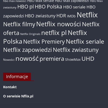
HBO Max seriale
HBO Max zapowiedzi
hbo max nowości
HBO Max
HBO pl
HBO Polska
HBO seriale
HBO
zwiastuny
Netflix
HDR
HBO zwiastuny
zapowiedzi
IMDb
Netflix nowości
Netflix filmy
Netflix
netflix pl
Netflix
oferta
Netflix Originals
Polska
Netflix seriale
Netflix Premiery
Netflix zapowiedzi
Netflix zwiastuny
nowość
premiera
UHD
ShowMax
Nowości
Informacje
Kontakt
O serwisie Nflix.pl