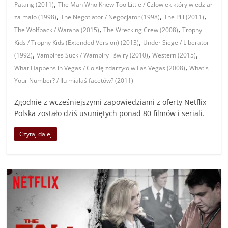
,
Patang (2011)
The Man Who Knew Too Little / Człowiek który wiedział
,
,
,
za mało (1998)
The Negotiator / Negocjator (1998)
The Pill (2011)
,
,
The Wolfpack / Wataha (2015)
The Wrecking Crew (2008)
Trophy
,
Kids / Trophy Kids (Extended Version) (2013)
Under Siege / Liberator
,
,
,
(1992)
Vampires Suck / Wampiry i świry (2010)
Western (2015)
,
What Happens in Vegas / Co się zdarzyło w Las Vegas (2008)
What's
Your Number? / Ilu miałaś facetów? (2011)
Zgodnie z wcześniejszymi zapowiedziami z oferty Netflix
Polska zostało dziś usuniętych ponad 80 filmów i seriali.
Czytaj dalej