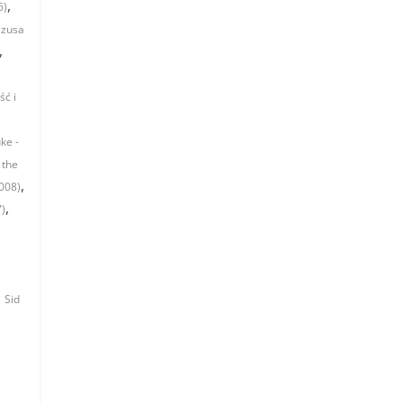
,
6)
ezusa
,
ść i
ke -
 the
,
2008)
,
7)
,
Sid