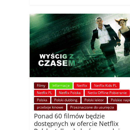
Filmy
Informacje
Netflix
Netflix Kids PL
Netflix PL
Netflix Polska
Netlix Offline Pobieranie
Polska
Polski dubbing
Polski lektor
Polskie nap
przeboje kinowe
Przeznaczone do usunięcia
Ponad 60 filmów będzie
dostępnych w ofercie Netflix