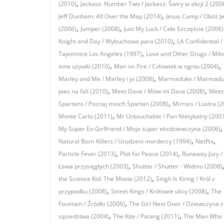
,
(2010)
Jackass: Number Two / Jackass: Świry w akcji 2 (200
,
Jeff Dunham: All Over the Map (2014)
Jesus Camp / Obóz J
,
,
(2006)
Jumper (2008)
Just My Luck / Całe Szczęście (2006)
,
Knight and Day / Wybuchowa para (2010)
LA Confidential /
,
Tajemnice Los Angeles (1997)
Love and Other Drugs / Miło
,
,
inne używki (2010)
Man on Fire / Człowiek w ogniu (2004)
,
Marley and Me / Marley i ja (2008)
Marmaduke / Marmadu
,
,
pies na fali (2010)
Meet Dave / Mów mi Dave (2008)
Meet
,
Spartans / Poznaj moich Spartan (2008)
Mirrors / Lustra (
,
Monte Carlo (2011)
Mr Untouchable / Pan Nietykalny (200
,
My Super Ex-Girlfriend / Moja super eksdziewczyna (2006)
,
,
Natural Born Killers / Urodzeni mordercy (1994)
Netflix
,
,
Particle Fever (2013)
Plot for Peace (2014)
Runaway Jury /
,
Ława przysięgłych (2003)
Shutter / Shutter - Widmo (2008)
,
the Science Kid: The Movie (2012)
Singh Is Kinng / Król z
,
,
przypadku (2008)
Street Kings / Królowie ulicy (2008)
The
,
Fountain / Źródło (2006)
The Girl Next Door / Dziewczyna z
,
,
sąsiedztwa (2004)
The Kite / Patang (2011)
The Man Who