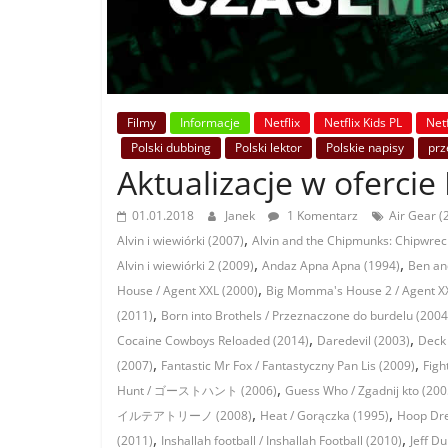
Filmy
Informacje
Netflix
Netflix Kids PL
Netf
Polski dubbing
Polski lektor
Polskie napisy
prz
Aktualizacje w ofercie 
01.01.2018
Janek
1 Komentarz
Air Gear (
,
Alvin i wiewiórki (2007)
Alvin and the Chipmunks: Chipwrecke
,
,
Alvin i wiewiórki 2 (2009)
Andaz Apna Apna (1994)
Ben and
,
House / Agent XXL (2000)
Big Momma's House 2 / Agent XX
,
(2011)
Born into Brothels / Przeznaczone do burdelu (2004
,
,
Cocaine Cowboys Reloaded (2014)
Daredevil (2003)
Deck 
,
,
(2007)
Fantastic Mr Fox / Fantastyczny Pan Lis (2009)
Figh
,
Hunt / ゴーストハント (2006)
Guess Who / Zgadnij kto (200
,
,
イルテアトリーノ (2008)
Heat / Gorączka (1995)
Hoop Dre
,
,
(2011)
Inshallah football / Inshallah Football (2010)
Jeff D