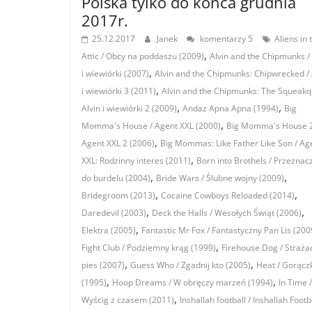
Polska tylko do końca grudnia
2017r.
25.12.2017
Janek
komentarzy 5
Aliens in 
,
Attic / Obcy na poddaszu (2009)
Alvin and the Chipmunks / 
,
i wiewiórki (2007)
Alvin and the Chipmunks: Chipwrecked / 
,
i wiewiórki 3 (2011)
Alvin and the Chipmunks: The Squeakqu
,
,
Alvin i wiewiórki 2 (2009)
Andaz Apna Apna (1994)
Big
,
Momma's House / Agent XXL (2000)
Big Momma's House 2
,
Agent XXL 2 (2006)
Big Mommas: Like Father Like Son / Ag
,
XXL: Rodzinny interes (2011)
Born into Brothels / Przezna
,
,
do burdelu (2004)
Bride Wars / Ślubne wojny (2009)
,
,
Bridegroom (2013)
Cocaine Cowboys Reloaded (2014)
,
,
Daredevil (2003)
Deck the Halls / Wesołych Świąt (2006)
,
Elektra (2005)
Fantastic Mr Fox / Fantastyczny Pan Lis (200
,
Fight Club / Podziemny krąg (1999)
Firehouse Dog / Straża
,
,
pies (2007)
Guess Who / Zgadnij kto (2005)
Heat / Gorącz
,
,
(1995)
Hoop Dreams / W obręczy marzeń (1994)
In Time /
,
Wyścig z czasem (2011)
Inshallah football / Inshallah Footb