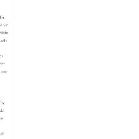
the
Alvin
Alvin
el /
 /
ent
czone
,
9)
cki
ka
all