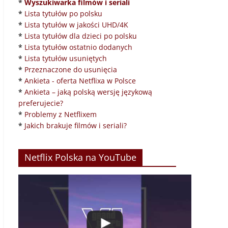
*
Wyszukiwarka filmów i seriali
*
Lista tytułów po polsku
*
Lista tytułów w jakości UHD/4K
*
Lista tytułów dla dzieci po polsku
*
Lista tytułów ostatnio dodanych
*
Lista tytułów usuniętych
*
Przeznaczone do usunięcia
*
Ankieta - oferta Netflixa w Polsce
*
Ankieta – jaką polską wersję językową
preferujecie?
*
Problemy z Netflixem
*
Jakich brakuje filmów i seriali?
Netflix Polska na YouTube