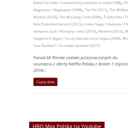
,
Knew Too Little / Człowiek który wiedział za mało (1998)
Th
,
,
Negotiator / Negocjator (1998)
The Pill (2011)
The Wolfpac
,
,
Wataha (2015)
The Wrecking Crew (2008)
Trophy Kids / T
,
Kids (Extended Version) (2013)
Under Siege / Liberator (19
,
,
Vampires Suck / Wampiry i świry (2010)
Western (2015)
W
,
Happens in Vegas / Co się zdarzyło w Las Vegas (2008)
Wha
Your Number? / Ilu miałaś facetów? (2011)
Ponad 60 filmów zostało przeznaczonych do
usunięcia z oferty Netflix Polska z dniem 1 styczn
2018r.:
Czytaj dalej
HBO Max Polska na Youtube