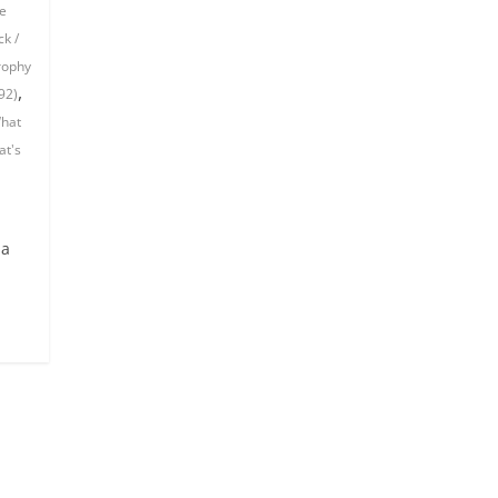
e
k /
rophy
,
92)
hat
t's
ia