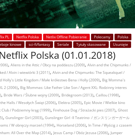
lix PL
Netflix Polska
Netlix Offline Pobieranie
Polecamy
Polska
eboje kinowe
sci-fi/fantasy
Seriale
Tytuły skasowane
Usunięte
Netflix Polska (01.01.2018)
,
,
2006)
Aliens in the Attic / Obcy na poddaszu (2009)
Alvin and the Chipmunks /
,
d / Alvin i wiewiórki 3 (2011)
Alvin and the Chipmunks: The Squeakquel /
,
 Holly's Little Kingdom / Małe królestwo Bena i Holly (2009)
Big Momma's
,
L 2 (2006)
Big Mommas: Like Father Like Son / Agent XXL: Rodzinny interes
,
,
,
,
)
Bride Wars / Ślubne wojny (2009)
Bridegroom (2013)
Caillou (1998)
,
,
the Halls / Wesołych Świąt (2006)
Elektra (2005)
Epic Movie / Wielkie kino
,
,
t Club / Podziemny krąg (1999)
Firehouse Dog / Strażacki pies (2007)
Ghost
,
,
5)
Gunslinger Girl (2003)
Gunslinger Girl -Il Teatrino- / ガンスリンガーガール
,
,
ams / W obręczy marzeń (1994)
Horseland (2006)
In Time / Wyścig z czasem
,
,
unham: All Over the Map (2014)
Jesus Camp / Obóz Jezusa (2006)
Jumper