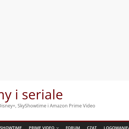
my i seriale
, Disney+, SkyShowtime i Amazon Prime Video
YSHOWTIME
PRIME VIDEO
FORUM
CZAT
LOGOWANIE/