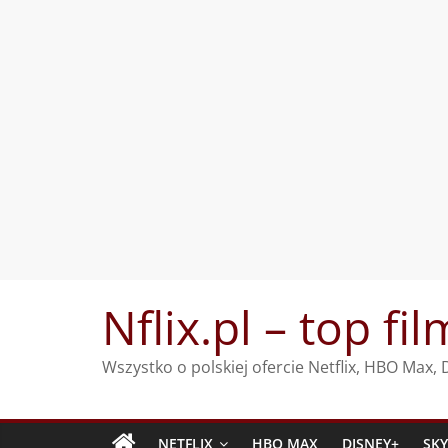
Przejdź
Nflix.pl – top fil
do
treści
Wszystko o polskiej ofercie Netflix, HBO Max
NETFLIX
HBO MAX
DISNEY+
SK