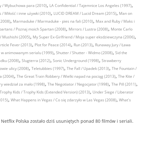
,
,
y / Wybuchowa para (2010)
LA Confidential / Tajemnice Los Angeles (1997)
,
,
/ Miłość i inne używki (2010)
LUCID DREAM / Lucid Dream (2015)
Man on
,
,
(2008)
Marmaduke / Marmaduke - pies na fali (2010)
Max and Ruby / Maks i
,
,
partans / Poznaj moich Spartan (2008)
Mirrors / Lustra (2008)
Monte Carlo
,
,
/ Mushishi (2005)
My Super Ex-Girlfriend / Moja super eksdziewczyna (2006)
,
,
,
rticle Fever (2013)
Plot for Peace (2014)
Run (2013)
Runaway Jury / Ława
,
,
a w animowanym serialu (1999)
Shutter / Shutter - Widmo (2008)
Sid the
,
,
,
padku (2008)
Slugterra (2012)
Sonic Underground (1998)
Strawberry
,
,
,
lowie ulicy (2008)
Teletubbies (1997)
The Fall / Upadek (2013)
The Fountain /
,
,
a (2004)
The Great Train Robbery / Wielki napad na pociąg (2013)
The Kite /
,
,
,
ry wiedział za mało (1998)
The Negotiator / Negocjator (1998)
The Pill (2011)
,
Trophy Kids / Trophy Kids (Extended Version) (2013)
Under Siege / Liberator
,
,
2015)
What Happens in Vegas / Co się zdarzyło w Las Vegas (2008)
What's
etflix Polska zostało dziś usuniętych ponad 80 filmów i seriali.