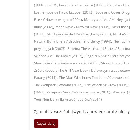
,
,
(2008)
Just My Luck / Całe Szczęście (2006)
Knight and Da
,
Los tiempos de Pablo Escobar (2012)
Love and Other Drugs 
,
Fire / Człowiek w ogniu (2004)
Marley and Me / Marley i ja 
,
,
Ruby (2002)
Meet Dave / Mów mi Dave (2008)
Meet the S
,
,
(2011)
Mr Untouchable / Pan Nietykalny (2007)
Mushi-Shi 
,
,
Natural Born Killers / Urodzeni mordercy (1994)
Netflix
Pa
,
przysięgłych (2003)
Sabrina The Animated Series / Sabrin
,
Science Kid: The Movie (2012)
Singh Is Kinng / Król z przy
,
Shortcake / Truskawkowe ciastko (2003)
Street Kings / Kró
,
Źródło (2006)
The Girl Next Door / Dziewczyna z sąsiedztw
,
Patang (2011)
The Man Who Knew Too Little / Człowiek któ
,
,
The Wolfpack / Wataha (2015)
The Wrecking Crew (2008)
,
,
(1992)
Vampires Suck / Wampiry i świry (2010)
Western (
Your Number? / Ilu miałaś facetów? (2011)
Zgodnie z wcześniejszymi zapowiedziami z oferty N
Czytaj dalej