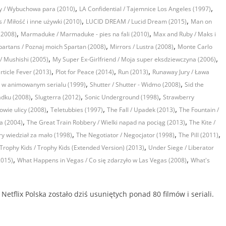
,
,
y / Wybuchowa para (2010)
LA Confidential / Tajemnice Los Angeles (1997)
,
,
/ Miłość i inne używki (2010)
LUCID DREAM / Lucid Dream (2015)
Man on
,
,
(2008)
Marmaduke / Marmaduke - pies na fali (2010)
Max and Ruby / Maks i
,
,
partans / Poznaj moich Spartan (2008)
Mirrors / Lustra (2008)
Monte Carlo
,
,
/ Mushishi (2005)
My Super Ex-Girlfriend / Moja super eksdziewczyna (2006)
,
,
,
rticle Fever (2013)
Plot for Peace (2014)
Run (2013)
Runaway Jury / Ława
,
,
a w animowanym serialu (1999)
Shutter / Shutter - Widmo (2008)
Sid the
,
,
,
padku (2008)
Slugterra (2012)
Sonic Underground (1998)
Strawberry
,
,
,
lowie ulicy (2008)
Teletubbies (1997)
The Fall / Upadek (2013)
The Fountain /
,
,
a (2004)
The Great Train Robbery / Wielki napad na pociąg (2013)
The Kite /
,
,
,
ry wiedział za mało (1998)
The Negotiator / Negocjator (1998)
The Pill (2011)
,
Trophy Kids / Trophy Kids (Extended Version) (2013)
Under Siege / Liberator
,
,
2015)
What Happens in Vegas / Co się zdarzyło w Las Vegas (2008)
What's
etflix Polska zostało dziś usuniętych ponad 80 filmów i seriali.