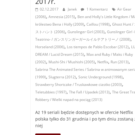
2017r.
02.12.2017
Janek
1 Komentarz
Air Gear
,
,
(2006)
Amnesia (2015)
Ben and Holly's Little Kingdom / M
,
,
królestwo Bena i Holly (2009)
Caillou (1998)
Ghost Hunt 
,
,
ストハント (2006)
Gunslinger Girl (2003)
Gunslinger Girl -I
,
Teatrino- / ガンスリンガーガールイルテアトリーノ (2008)
,
,
Horseland (2006)
Los tiempos de Pablo Escobar (2012)
L
,
DREAM / Lucid Dream (2015)
Max and Ruby / Maks i Ruby
,
,
,
,
(2002)
Mushi-Shi / Mushishi (2005)
Netflix
Run (2013)
Sabrina The Animated Series / Sabrina w animowanym seri
,
,
,
(1999)
Slugterra (2012)
Sonic Underground (1998)
,
Strawberry Shortcake / Truskawkowe ciastko (2003)
,
,
Teletubbies (1997)
The Fall / Upadek (2013)
The Great Tr
Robbery / Wielki napad na pociąg (2013)
Aż 19 seriali będzie dostępnych w ofercie Netflix
polska tylko do 31 grudnia i po tym dniu zostaną 
niej