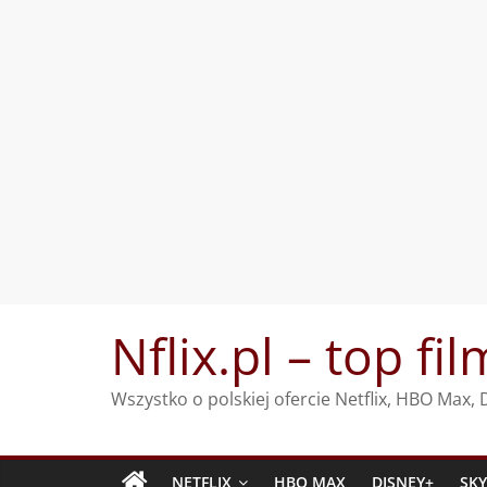
Przejdź
Nflix.pl – top fil
do
treści
Wszystko o polskiej ofercie Netflix, HBO Max
NETFLIX
HBO MAX
DISNEY+
SK