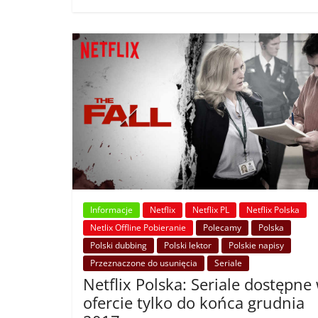
Informacje
Netflix
Netflix PL
Netflix Polska
Netlix Offline Pobieranie
Polecamy
Polska
Polski dubbing
Polski lektor
Polskie napisy
Przeznaczone do usunięcia
Seriale
Netflix Polska: Seriale dostępne
ofercie tylko do końca grudnia