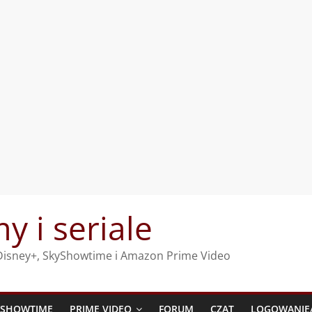
my i seriale
, Disney+, SkyShowtime i Amazon Prime Video
YSHOWTIME
PRIME VIDEO
FORUM
CZAT
LOGOWANIE/