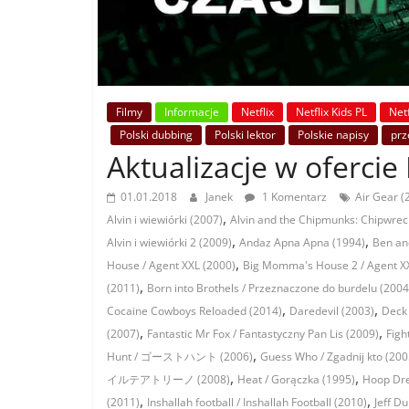
Filmy
Informacje
Netflix
Netflix Kids PL
Netf
Polski dubbing
Polski lektor
Polskie napisy
prz
Aktualizacje w ofercie 
01.01.2018
Janek
1 Komentarz
Air Gear (
,
Alvin i wiewiórki (2007)
Alvin and the Chipmunks: Chipwrecke
,
,
Alvin i wiewiórki 2 (2009)
Andaz Apna Apna (1994)
Ben and
,
House / Agent XXL (2000)
Big Momma's House 2 / Agent XX
,
(2011)
Born into Brothels / Przeznaczone do burdelu (2004
,
,
Cocaine Cowboys Reloaded (2014)
Daredevil (2003)
Deck 
,
,
(2007)
Fantastic Mr Fox / Fantastyczny Pan Lis (2009)
Figh
,
Hunt / ゴーストハント (2006)
Guess Who / Zgadnij kto (200
,
,
イルテアトリーノ (2008)
Heat / Gorączka (1995)
Hoop Dre
,
,
(2011)
Inshallah football / Inshallah Football (2010)
Jeff D