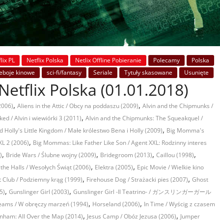
lix PL
Netflix Polska
Netlix Offline Pobieranie
Polecamy
Polska
eboje kinowe
sci-fi/fantasy
Seriale
Tytuły skasowane
Usunięte
Netflix Polska (01.01.2018)
,
,
2006)
Aliens in the Attic / Obcy na poddaszu (2009)
Alvin and the Chipmunks /
,
d / Alvin i wiewiórki 3 (2011)
Alvin and the Chipmunks: The Squeakquel /
,
 Holly's Little Kingdom / Małe królestwo Bena i Holly (2009)
Big Momma's
,
L 2 (2006)
Big Mommas: Like Father Like Son / Agent XXL: Rodzinny interes
,
,
,
,
)
Bride Wars / Ślubne wojny (2009)
Bridegroom (2013)
Caillou (1998)
,
,
the Halls / Wesołych Świąt (2006)
Elektra (2005)
Epic Movie / Wielkie kino
,
,
t Club / Podziemny krąg (1999)
Firehouse Dog / Strażacki pies (2007)
Ghost
,
,
5)
Gunslinger Girl (2003)
Gunslinger Girl -Il Teatrino- / ガンスリンガーガール
,
,
ams / W obręczy marzeń (1994)
Horseland (2006)
In Time / Wyścig z czasem
,
,
unham: All Over the Map (2014)
Jesus Camp / Obóz Jezusa (2006)
Jumper