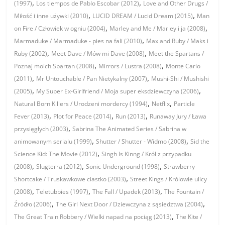
,
,
(1997)
Los tiempos de Pablo Escobar (2012)
Love and Other Drugs /
,
,
Miłość i inne używki (2010)
LUCID DREAM / Lucid Dream (2015)
Man
,
,
on Fire / Człowiek w ogniu (2004)
Marley and Me / Marley i ja (2008)
,
Marmaduke / Marmaduke - pies na fali (2010)
Max and Ruby / Maks i
,
,
Ruby (2002)
Meet Dave / Mów mi Dave (2008)
Meet the Spartans /
,
,
Poznaj moich Spartan (2008)
Mirrors / Lustra (2008)
Monte Carlo
,
,
(2011)
Mr Untouchable / Pan Nietykalny (2007)
Mushi-Shi / Mushishi
,
,
(2005)
My Super Ex-Girlfriend / Moja super eksdziewczyna (2006)
,
,
Natural Born Killers / Urodzeni mordercy (1994)
Netflix
Particle
,
,
,
Fever (2013)
Plot for Peace (2014)
Run (2013)
Runaway Jury / Ława
,
przysięgłych (2003)
Sabrina The Animated Series / Sabrina w
,
,
animowanym serialu (1999)
Shutter / Shutter - Widmo (2008)
Sid the
,
Science Kid: The Movie (2012)
Singh Is Kinng / Król z przypadku
,
,
,
(2008)
Slugterra (2012)
Sonic Underground (1998)
Strawberry
,
Shortcake / Truskawkowe ciastko (2003)
Street Kings / Królowie ulicy
,
,
,
(2008)
Teletubbies (1997)
The Fall / Upadek (2013)
The Fountain /
,
,
Źródło (2006)
The Girl Next Door / Dziewczyna z sąsiedztwa (2004)
,
The Great Train Robbery / Wielki napad na pociąg (2013)
The Kite /