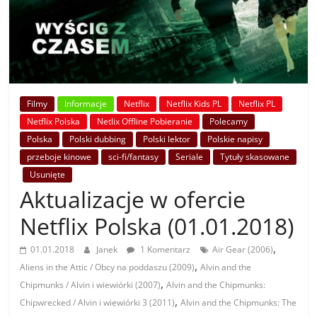
Filmy
Informacje
Netflix
Netflix Kids PL
Netflix PL
Netflix Polska
Netlix Offline Pobieranie
Polecamy
Polska
Polski dubbing
Polski lektor
Polskie napisy
przeboje kinowe
sci-fi/fantasy
Seriale
Tytuły skasowane
Usunięte
Aktualizacje w ofercie
Netflix Polska (01.01.2018)
,
01.01.2018
Janek
1 Komentarz
Air Gear (2006)
,
Aliens in the Attic / Obcy na poddaszu (2009)
Alvin and the
,
Chipmunks / Alvin i wiewiórki (2007)
Alvin and the Chipmunks:
,
Chipwrecked / Alvin i wiewiórki 3 (2011)
Alvin and the Chipmunks: The