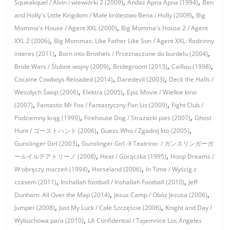
,
,
Squeakquel / Alvin i wiewiórki 2 (2009)
Andaz Apna Apna (1994)
Ben
,
and Holly's Little Kingdom / Małe królestwo Bena i Holly (2009)
Big
,
Momma's House / Agent XXL (2000)
Big Momma's House 2 / Agent
,
XXL 2 (2006)
Big Mommas: Like Father Like Son / Agent XXL: Rodzinny
,
,
interes (2011)
Born into Brothels / Przeznaczone do burdelu (2004)
,
,
,
Bride Wars / Ślubne wojny (2009)
Bridegroom (2013)
Caillou (1998)
,
,
Cocaine Cowboys Reloaded (2014)
Daredevil (2003)
Deck the Halls /
,
,
Wesołych Świąt (2006)
Elektra (2005)
Epic Movie / Wielkie kino
,
,
(2007)
Fantastic Mr Fox / Fantastyczny Pan Lis (2009)
Fight Club /
,
,
Podziemny krąg (1999)
Firehouse Dog / Strażacki pies (2007)
Ghost
,
,
Hunt / ゴーストハント (2006)
Guess Who / Zgadnij kto (2005)
,
Gunslinger Girl (2003)
Gunslinger Girl -Il Teatrino- / ガンスリンガーガ
,
,
ールイルテアトリーノ (2008)
Heat / Gorączka (1995)
Hoop Dreams /
,
,
W obręczy marzeń (1994)
Horseland (2006)
In Time / Wyścig z
,
,
czasem (2011)
Inshallah football / Inshallah Football (2010)
Jeff
,
,
Dunham: All Over the Map (2014)
Jesus Camp / Obóz Jezusa (2006)
,
,
Jumper (2008)
Just My Luck / Całe Szczęście (2006)
Knight and Day /
,
Wybuchowa para (2010)
LA Confidential / Tajemnice Los Angeles