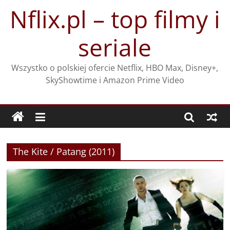
Przejdź
Nflix.pl – top filmy i
do
treści
seriale
Wszystko o polskiej ofercie Netflix, HBO Max, Disney+,
SkyShowtime i Amazon Prime Video
The Kite / Patang (2011)