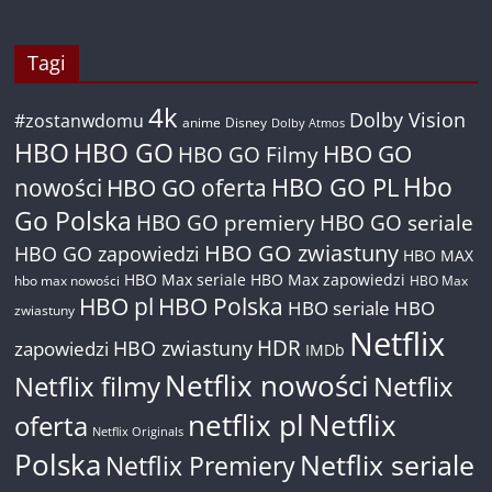
Tagi
4k
Dolby Vision
#zostanwdomu
anime
Disney
Dolby Atmos
HBO
HBO GO
HBO GO
HBO GO Filmy
Hbo
nowości
HBO GO oferta
HBO GO PL
Go Polska
HBO GO premiery
HBO GO seriale
HBO GO zwiastuny
HBO GO zapowiedzi
HBO MAX
HBO Max seriale
HBO Max zapowiedzi
hbo max nowości
HBO Max
HBO pl
HBO Polska
HBO seriale
HBO
zwiastuny
Netflix
HDR
HBO zwiastuny
zapowiedzi
IMDb
Netflix nowości
Netflix filmy
Netflix
netflix pl
Netflix
oferta
Netflix Originals
Polska
Netflix seriale
Netflix Premiery