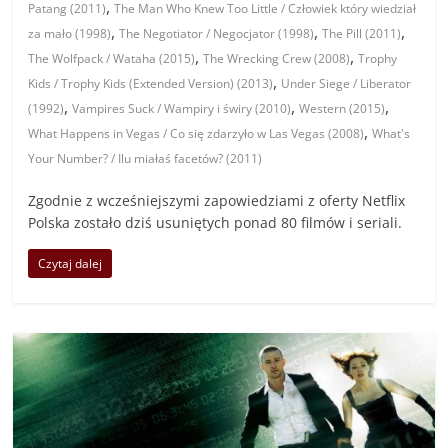
,
Patang (2011)
The Man Who Knew Too Little / Człowiek który wiedział
,
,
,
za mało (1998)
The Negotiator / Negocjator (1998)
The Pill (2011)
,
,
The Wolfpack / Wataha (2015)
The Wrecking Crew (2008)
Trophy
,
Kids / Trophy Kids (Extended Version) (2013)
Under Siege / Liberator
,
,
,
(1992)
Vampires Suck / Wampiry i świry (2010)
Western (2015)
,
What Happens in Vegas / Co się zdarzyło w Las Vegas (2008)
What's
Your Number? / Ilu miałaś facetów? (2011)
Zgodnie z wcześniejszymi zapowiedziami z oferty Netflix
Polska zostało dziś usuniętych ponad 80 filmów i seriali.
Czytaj dalej