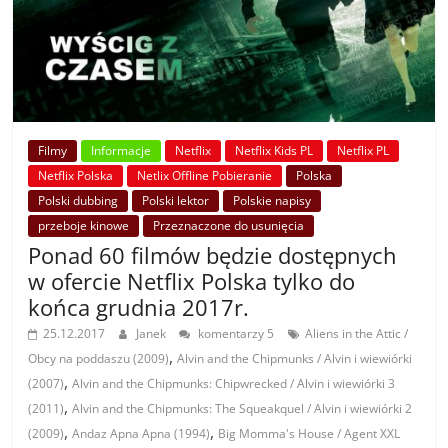
Filmy
Informacje
Netflix
Netflix Kids PL
Netflix PL
Netflix Polska
Netlix Offline Pobieranie
Polska
Polski dubbing
Polski lektor
Polskie napisy
przeboje kinowe
Przeznaczone do usunięcia
Ponad 60 filmów będzie dostępnych
w ofercie Netflix Polska tylko do
końca grudnia 2017r.
25.12.2017
Janek
komentarzy 5
Aliens in the Attic /
,
Obcy na poddaszu (2009)
Alvin and the Chipmunks / Alvin i wiewiórki
,
(2007)
Alvin and the Chipmunks: Chipwrecked / Alvin i wiewiórki 3
,
(2011)
Alvin and the Chipmunks: The Squeakquel / Alvin i wiewiórki 2
,
,
(2009)
Andaz Apna Apna (1994)
Big Momma's House / Agent XXL