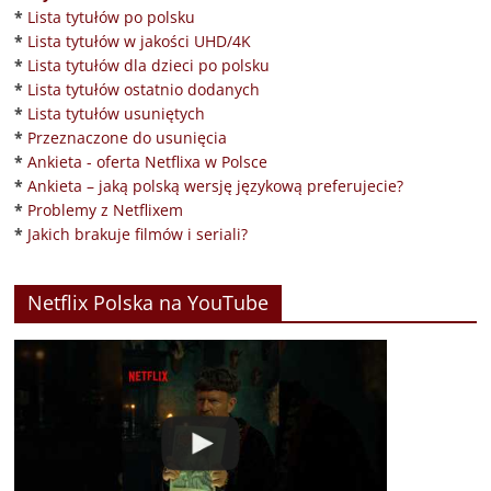
*
Lista tytułów po polsku
*
Lista tytułów w jakości UHD/4K
*
Lista tytułów dla dzieci po polsku
*
Lista tytułów ostatnio dodanych
*
Lista tytułów usuniętych
*
Przeznaczone do usunięcia
*
Ankieta - oferta Netflixa w Polsce
*
Ankieta – jaką polską wersję językową preferujecie?
*
Problemy z Netflixem
*
Jakich brakuje filmów i seriali?
Netflix Polska na YouTube