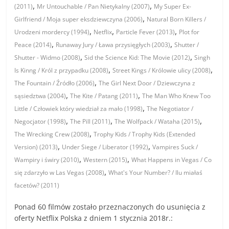
,
,
(2011)
Mr Untouchable / Pan Nietykalny (2007)
My Super Ex-
,
Girlfriend / Moja super eksdziewczyna (2006)
Natural Born Killers /
,
,
,
Urodzeni mordercy (1994)
Netflix
Particle Fever (2013)
Plot for
,
,
Peace (2014)
Runaway Jury / Ława przysięgłych (2003)
Shutter /
,
,
Shutter - Widmo (2008)
Sid the Science Kid: The Movie (2012)
Singh
,
,
Is Kinng / Król z przypadku (2008)
Street Kings / Królowie ulicy (2008)
,
The Fountain / Źródło (2006)
The Girl Next Door / Dziewczyna z
,
,
sąsiedztwa (2004)
The Kite / Patang (2011)
The Man Who Knew Too
,
Little / Człowiek który wiedział za mało (1998)
The Negotiator /
,
,
,
Negocjator (1998)
The Pill (2011)
The Wolfpack / Wataha (2015)
,
The Wrecking Crew (2008)
Trophy Kids / Trophy Kids (Extended
,
,
Version) (2013)
Under Siege / Liberator (1992)
Vampires Suck /
,
,
Wampiry i świry (2010)
Western (2015)
What Happens in Vegas / Co
,
się zdarzyło w Las Vegas (2008)
What's Your Number? / Ilu miałaś
facetów? (2011)
Ponad 60 filmów zostało przeznaczonych do usunięcia z
oferty Netflix Polska z dniem 1 stycznia 2018r.: