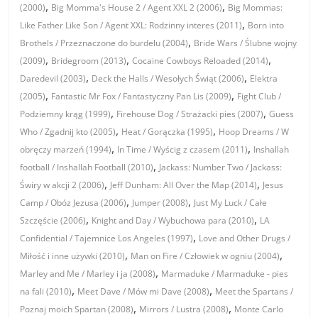
,
,
(2000)
Big Momma's House 2 / Agent XXL 2 (2006)
Big Mommas:
,
Like Father Like Son / Agent XXL: Rodzinny interes (2011)
Born into
,
Brothels / Przeznaczone do burdelu (2004)
Bride Wars / Ślubne wojny
,
,
,
(2009)
Bridegroom (2013)
Cocaine Cowboys Reloaded (2014)
,
,
Daredevil (2003)
Deck the Halls / Wesołych Świąt (2006)
Elektra
,
,
(2005)
Fantastic Mr Fox / Fantastyczny Pan Lis (2009)
Fight Club /
,
,
Podziemny krąg (1999)
Firehouse Dog / Strażacki pies (2007)
Guess
,
,
Who / Zgadnij kto (2005)
Heat / Gorączka (1995)
Hoop Dreams / W
,
,
obręczy marzeń (1994)
In Time / Wyścig z czasem (2011)
Inshallah
,
football / Inshallah Football (2010)
Jackass: Number Two / Jackass:
,
,
Świry w akcji 2 (2006)
Jeff Dunham: All Over the Map (2014)
Jesus
,
,
Camp / Obóz Jezusa (2006)
Jumper (2008)
Just My Luck / Całe
,
,
Szczęście (2006)
Knight and Day / Wybuchowa para (2010)
LA
,
Confidential / Tajemnice Los Angeles (1997)
Love and Other Drugs /
,
,
Miłość i inne używki (2010)
Man on Fire / Człowiek w ogniu (2004)
,
Marley and Me / Marley i ja (2008)
Marmaduke / Marmaduke - pies
,
,
na fali (2010)
Meet Dave / Mów mi Dave (2008)
Meet the Spartans /
,
,
Poznaj moich Spartan (2008)
Mirrors / Lustra (2008)
Monte Carlo