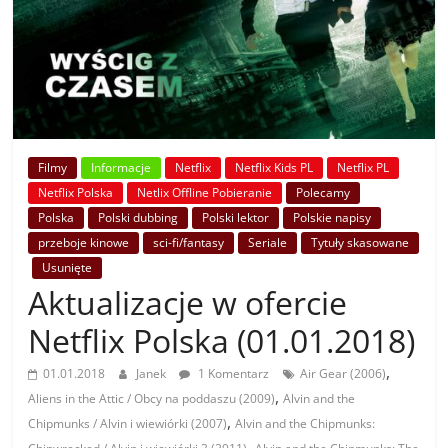
Filmy
Informacje
Netflix
Netflix Kids PL
Netflix PL
Netflix Polska
Netlix Offline Pobieranie
Polecamy
Polska
Polski dubbing
Polski lektor
Polskie napisy
przeboje kinowe
sci-fi/fantasy
Seriale
Tytuły skasowane
Usunięte
Aktualizacje w ofercie
Netflix Polska (01.01.2018)
,
01.01.2018
Janek
1 Komentarz
Air Gear (2006)
,
Aliens in the Attic / Obcy na poddaszu (2009)
Alvin and the
,
Chipmunks / Alvin i wiewiórki (2007)
Alvin and the Chipmunks:
,