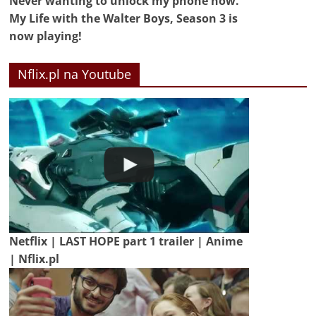
Never wanting to unlock my phone now.
My Life with the Walter Boys, Season 3 is
now playing!
Nflix.pl na Youtube
Netflix | LAST HOPE part 1 trailer | Anime
| Nflix.pl