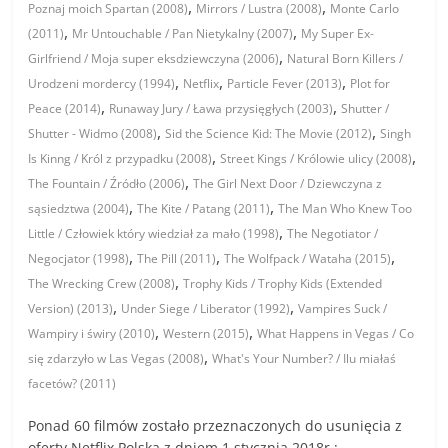
,
,
Poznaj moich Spartan (2008)
Mirrors / Lustra (2008)
Monte Carlo
,
,
(2011)
Mr Untouchable / Pan Nietykalny (2007)
My Super Ex-
,
Girlfriend / Moja super eksdziewczyna (2006)
Natural Born Killers /
,
,
,
Urodzeni mordercy (1994)
Netflix
Particle Fever (2013)
Plot for
,
,
Peace (2014)
Runaway Jury / Ława przysięgłych (2003)
Shutter /
,
,
Shutter - Widmo (2008)
Sid the Science Kid: The Movie (2012)
Singh
,
,
Is Kinng / Król z przypadku (2008)
Street Kings / Królowie ulicy (2008)
,
The Fountain / Źródło (2006)
The Girl Next Door / Dziewczyna z
,
,
sąsiedztwa (2004)
The Kite / Patang (2011)
The Man Who Knew Too
,
Little / Człowiek który wiedział za mało (1998)
The Negotiator /
,
,
,
Negocjator (1998)
The Pill (2011)
The Wolfpack / Wataha (2015)
,
The Wrecking Crew (2008)
Trophy Kids / Trophy Kids (Extended
,
,
Version) (2013)
Under Siege / Liberator (1992)
Vampires Suck /
,
,
Wampiry i świry (2010)
Western (2015)
What Happens in Vegas / Co
,
się zdarzyło w Las Vegas (2008)
What's Your Number? / Ilu miałaś
facetów? (2011)
Ponad 60 filmów zostało przeznaczonych do usunięcia z
oferty Netflix Polska z dniem 1 stycznia 2018r.: