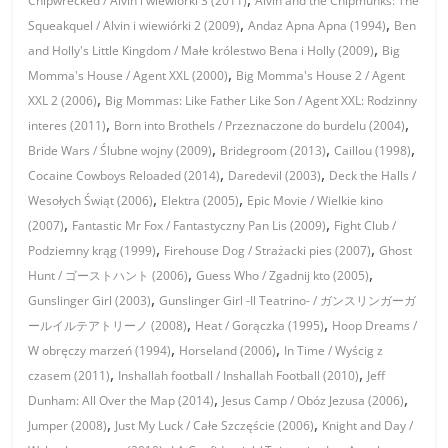
Chipwrecked / Alvin i wiewiórki 3 (2011)
Alvin and the Chipmunks: The
,
,
Squeakquel / Alvin i wiewiórki 2 (2009)
Andaz Apna Apna (1994)
Ben
,
and Holly's Little Kingdom / Małe królestwo Bena i Holly (2009)
Big
,
Momma's House / Agent XXL (2000)
Big Momma's House 2 / Agent
,
XXL 2 (2006)
Big Mommas: Like Father Like Son / Agent XXL: Rodzinny
,
,
interes (2011)
Born into Brothels / Przeznaczone do burdelu (2004)
,
,
,
Bride Wars / Ślubne wojny (2009)
Bridegroom (2013)
Caillou (1998)
,
,
Cocaine Cowboys Reloaded (2014)
Daredevil (2003)
Deck the Halls /
,
,
Wesołych Świąt (2006)
Elektra (2005)
Epic Movie / Wielkie kino
,
,
(2007)
Fantastic Mr Fox / Fantastyczny Pan Lis (2009)
Fight Club /
,
,
Podziemny krąg (1999)
Firehouse Dog / Strażacki pies (2007)
Ghost
,
,
Hunt / ゴーストハント (2006)
Guess Who / Zgadnij kto (2005)
,
Gunslinger Girl (2003)
Gunslinger Girl -Il Teatrino- / ガンスリンガーガ
,
,
ールイルテアトリーノ (2008)
Heat / Gorączka (1995)
Hoop Dreams /
,
,
W obręczy marzeń (1994)
Horseland (2006)
In Time / Wyścig z
,
,
czasem (2011)
Inshallah football / Inshallah Football (2010)
Jeff
,
,
Dunham: All Over the Map (2014)
Jesus Camp / Obóz Jezusa (2006)
,
,
Jumper (2008)
Just My Luck / Całe Szczęście (2006)
Knight and Day /