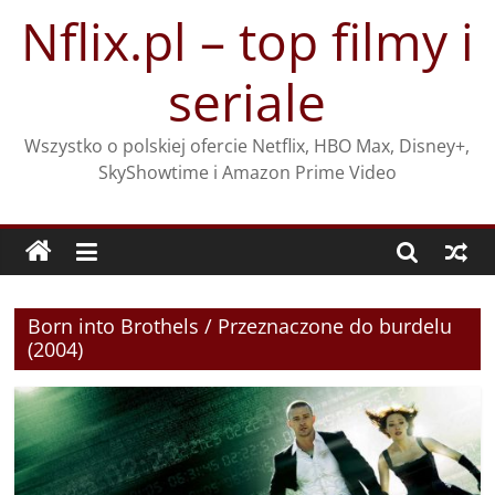
Przejdź
Nflix.pl – top filmy i
do
treści
seriale
Wszystko o polskiej ofercie Netflix, HBO Max, Disney+,
SkyShowtime i Amazon Prime Video
Born into Brothels / Przeznaczone do burdelu
(2004)