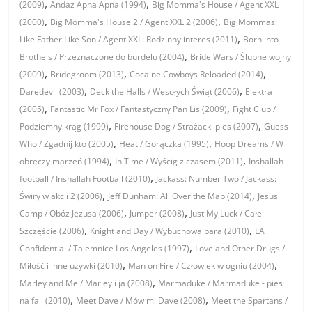
,
,
(2009)
Andaz Apna Apna (1994)
Big Momma's House / Agent XXL
,
,
(2000)
Big Momma's House 2 / Agent XXL 2 (2006)
Big Mommas:
,
Like Father Like Son / Agent XXL: Rodzinny interes (2011)
Born into
,
Brothels / Przeznaczone do burdelu (2004)
Bride Wars / Ślubne wojny
,
,
,
(2009)
Bridegroom (2013)
Cocaine Cowboys Reloaded (2014)
,
,
Daredevil (2003)
Deck the Halls / Wesołych Świąt (2006)
Elektra
,
,
(2005)
Fantastic Mr Fox / Fantastyczny Pan Lis (2009)
Fight Club /
,
,
Podziemny krąg (1999)
Firehouse Dog / Strażacki pies (2007)
Guess
,
,
Who / Zgadnij kto (2005)
Heat / Gorączka (1995)
Hoop Dreams / W
,
,
obręczy marzeń (1994)
In Time / Wyścig z czasem (2011)
Inshallah
,
football / Inshallah Football (2010)
Jackass: Number Two / Jackass:
,
,
Świry w akcji 2 (2006)
Jeff Dunham: All Over the Map (2014)
Jesus
,
,
Camp / Obóz Jezusa (2006)
Jumper (2008)
Just My Luck / Całe
,
,
Szczęście (2006)
Knight and Day / Wybuchowa para (2010)
LA
,
Confidential / Tajemnice Los Angeles (1997)
Love and Other Drugs /
,
,
Miłość i inne używki (2010)
Man on Fire / Człowiek w ogniu (2004)
,
Marley and Me / Marley i ja (2008)
Marmaduke / Marmaduke - pies
,
,
na fali (2010)
Meet Dave / Mów mi Dave (2008)
Meet the Spartans /