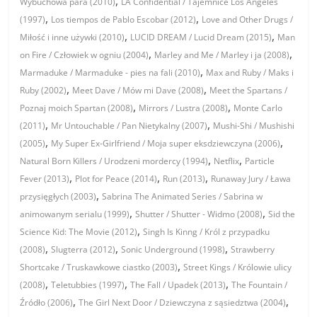
,
Wybuchowa para (2010)
LA Confidential / Tajemnice Los Angeles
,
,
(1997)
Los tiempos de Pablo Escobar (2012)
Love and Other Drugs /
,
,
Miłość i inne używki (2010)
LUCID DREAM / Lucid Dream (2015)
Man
,
,
on Fire / Człowiek w ogniu (2004)
Marley and Me / Marley i ja (2008)
,
Marmaduke / Marmaduke - pies na fali (2010)
Max and Ruby / Maks i
,
,
Ruby (2002)
Meet Dave / Mów mi Dave (2008)
Meet the Spartans /
,
,
Poznaj moich Spartan (2008)
Mirrors / Lustra (2008)
Monte Carlo
,
,
(2011)
Mr Untouchable / Pan Nietykalny (2007)
Mushi-Shi / Mushishi
,
,
(2005)
My Super Ex-Girlfriend / Moja super eksdziewczyna (2006)
,
,
Natural Born Killers / Urodzeni mordercy (1994)
Netflix
Particle
,
,
,
Fever (2013)
Plot for Peace (2014)
Run (2013)
Runaway Jury / Ława
,
przysięgłych (2003)
Sabrina The Animated Series / Sabrina w
,
,
animowanym serialu (1999)
Shutter / Shutter - Widmo (2008)
Sid the
,
Science Kid: The Movie (2012)
Singh Is Kinng / Król z przypadku
,
,
,
(2008)
Slugterra (2012)
Sonic Underground (1998)
Strawberry
,
Shortcake / Truskawkowe ciastko (2003)
Street Kings / Królowie ulicy
,
,
,
(2008)
Teletubbies (1997)
The Fall / Upadek (2013)
The Fountain /
,
,
Źródło (2006)
The Girl Next Door / Dziewczyna z sąsiedztwa (2004)