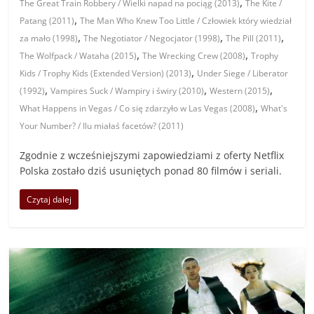
,
The Great Train Robbery / Wielki napad na pociąg (2013)
The Kite /
,
Patang (2011)
The Man Who Knew Too Little / Człowiek który wiedział
,
,
,
za mało (1998)
The Negotiator / Negocjator (1998)
The Pill (2011)
,
,
The Wolfpack / Wataha (2015)
The Wrecking Crew (2008)
Trophy
,
Kids / Trophy Kids (Extended Version) (2013)
Under Siege / Liberator
,
,
,
(1992)
Vampires Suck / Wampiry i świry (2010)
Western (2015)
,
What Happens in Vegas / Co się zdarzyło w Las Vegas (2008)
What's
Your Number? / Ilu miałaś facetów? (2011)
Zgodnie z wcześniejszymi zapowiedziami z oferty Netflix
Polska zostało dziś usuniętych ponad 80 filmów i seriali.
Czytaj dalej