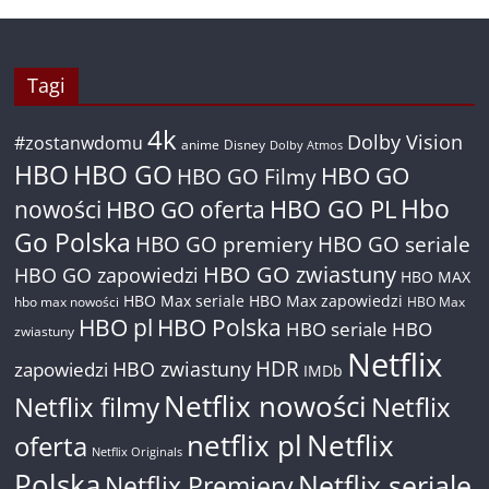
Tagi
4k
Dolby Vision
#zostanwdomu
anime
Disney
Dolby Atmos
HBO
HBO GO
HBO GO
HBO GO Filmy
Hbo
nowości
HBO GO oferta
HBO GO PL
Go Polska
HBO GO premiery
HBO GO seriale
HBO GO zwiastuny
HBO GO zapowiedzi
HBO MAX
HBO Max seriale
HBO Max zapowiedzi
hbo max nowości
HBO Max
HBO pl
HBO Polska
HBO seriale
HBO
zwiastuny
Netflix
HDR
HBO zwiastuny
zapowiedzi
IMDb
Netflix nowości
Netflix filmy
Netflix
netflix pl
Netflix
oferta
Netflix Originals
Polska
Netflix seriale
Netflix Premiery