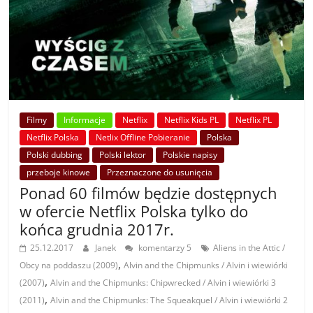
Filmy
Informacje
Netflix
Netflix Kids PL
Netflix PL
Netflix Polska
Netlix Offline Pobieranie
Polska
Polski dubbing
Polski lektor
Polskie napisy
przeboje kinowe
Przeznaczone do usunięcia
Ponad 60 filmów będzie dostępnych
w ofercie Netflix Polska tylko do
końca grudnia 2017r.
25.12.2017
Janek
komentarzy 5
Aliens in the Attic /
,
Obcy na poddaszu (2009)
Alvin and the Chipmunks / Alvin i wiewiórki
,
(2007)
Alvin and the Chipmunks: Chipwrecked / Alvin i wiewiórki 3
,
(2011)
Alvin and the Chipmunks: The Squeakquel / Alvin i wiewiórki 2