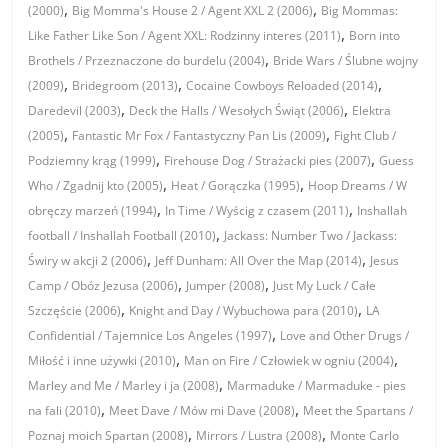
,
,
(2000)
Big Momma's House 2 / Agent XXL 2 (2006)
Big Mommas:
,
Like Father Like Son / Agent XXL: Rodzinny interes (2011)
Born into
,
Brothels / Przeznaczone do burdelu (2004)
Bride Wars / Ślubne wojny
,
,
,
(2009)
Bridegroom (2013)
Cocaine Cowboys Reloaded (2014)
,
,
Daredevil (2003)
Deck the Halls / Wesołych Świąt (2006)
Elektra
,
,
(2005)
Fantastic Mr Fox / Fantastyczny Pan Lis (2009)
Fight Club /
,
,
Podziemny krąg (1999)
Firehouse Dog / Strażacki pies (2007)
Guess
,
,
Who / Zgadnij kto (2005)
Heat / Gorączka (1995)
Hoop Dreams / W
,
,
obręczy marzeń (1994)
In Time / Wyścig z czasem (2011)
Inshallah
,
football / Inshallah Football (2010)
Jackass: Number Two / Jackass:
,
,
Świry w akcji 2 (2006)
Jeff Dunham: All Over the Map (2014)
Jesus
,
,
Camp / Obóz Jezusa (2006)
Jumper (2008)
Just My Luck / Całe
,
,
Szczęście (2006)
Knight and Day / Wybuchowa para (2010)
LA
,
Confidential / Tajemnice Los Angeles (1997)
Love and Other Drugs /
,
,
Miłość i inne używki (2010)
Man on Fire / Człowiek w ogniu (2004)
,
Marley and Me / Marley i ja (2008)
Marmaduke / Marmaduke - pies
,
,
na fali (2010)
Meet Dave / Mów mi Dave (2008)
Meet the Spartans /
,
,
Poznaj moich Spartan (2008)
Mirrors / Lustra (2008)
Monte Carlo