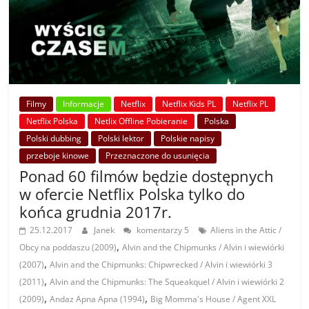
Filmy
Informacje
Netflix
Netflix Kids PL
Netflix PL
Netflix Polska
Netlix Offline Pobieranie
Polska
Polski dubbing
Polski lektor
Polskie napisy
przeboje kinowe
Przeznaczone do usunięcia
Ponad 60 filmów będzie dostępnych
w ofercie Netflix Polska tylko do
końca grudnia 2017r.
25.12.2017
Janek
komentarzy 5
Aliens in the Attic /
,
Obcy na poddaszu (2009)
Alvin and the Chipmunks / Alvin i wiewiórki
,
(2007)
Alvin and the Chipmunks: Chipwrecked / Alvin i wiewiórki 3
,
(2011)
Alvin and the Chipmunks: The Squeakquel / Alvin i wiewiórki 2
,
,
(2009)
Andaz Apna Apna (1994)
Big Momma's House / Agent XXL