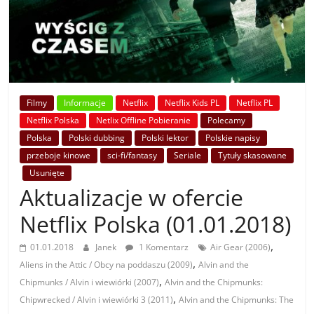
Filmy
Informacje
Netflix
Netflix Kids PL
Netflix PL
Netflix Polska
Netlix Offline Pobieranie
Polecamy
Polska
Polski dubbing
Polski lektor
Polskie napisy
przeboje kinowe
sci-fi/fantasy
Seriale
Tytuły skasowane
Usunięte
Aktualizacje w ofercie
Netflix Polska (01.01.2018)
,
01.01.2018
Janek
1 Komentarz
Air Gear (2006)
,
Aliens in the Attic / Obcy na poddaszu (2009)
Alvin and the
,
Chipmunks / Alvin i wiewiórki (2007)
Alvin and the Chipmunks:
,
Chipwrecked / Alvin i wiewiórki 3 (2011)
Alvin and the Chipmunks: The