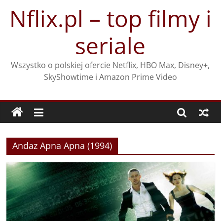
Przejdź
Nflix.pl – top filmy i
do
treści
seriale
Wszystko o polskiej ofercie Netflix, HBO Max, Disney+,
SkyShowtime i Amazon Prime Video
Andaz Apna Apna (1994)