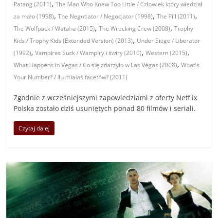
,
Patang (2011)
The Man Who Knew Too Little / Człowiek który wiedział
,
,
,
za mało (1998)
The Negotiator / Negocjator (1998)
The Pill (2011)
,
,
The Wolfpack / Wataha (2015)
The Wrecking Crew (2008)
Trophy
,
Kids / Trophy Kids (Extended Version) (2013)
Under Siege / Liberator
,
,
,
(1992)
Vampires Suck / Wampiry i świry (2010)
Western (2015)
,
What Happens in Vegas / Co się zdarzyło w Las Vegas (2008)
What's
Your Number? / Ilu miałaś facetów? (2011)
Zgodnie z wcześniejszymi zapowiedziami z oferty Netflix
Polska zostało dziś usuniętych ponad 80 filmów i seriali.
Czytaj dalej