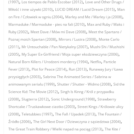
,
,
(1997)
Los tiempos de Pablo Escobar (2012)
Love and Other Drugs /
,
,
Miłość i inne używki (2010)
LUCID DREAM / Lucid Dream (2015)
Man
,
,
on Fire / Człowiek w ogniu (2004)
Marley and Me / Marley i ja (2008)
,
Marmaduke / Marmaduke - pies na fali (2010)
Max and Ruby / Maks i
,
,
Ruby (2002)
Meet Dave / Mów mi Dave (2008)
Meet the Spartans /
,
,
Poznaj moich Spartan (2008)
Mirrors / Lustra (2008)
Monte Carlo
,
,
(2011)
Mr Untouchable / Pan Nietykalny (2007)
Mushi-Shi / Mushishi
,
,
(2005)
My Super Ex-Girlfriend / Moja super eksdziewczyna (2006)
,
,
Natural Born Killers / Urodzeni mordercy (1994)
Netflix
Particle
,
,
,
Fever (2013)
Plot for Peace (2014)
Run (2013)
Runaway Jury / Ława
,
przysięgłych (2003)
Sabrina The Animated Series / Sabrina w
,
,
animowanym serialu (1999)
Shutter / Shutter - Widmo (2008)
Sid the
,
Science Kid: The Movie (2012)
Singh Is Kinng / Król z przypadku
,
,
,
(2008)
Slugterra (2012)
Sonic Underground (1998)
Strawberry
,
Shortcake / Truskawkowe ciastko (2003)
Street Kings / Królowie ulicy
,
,
,
(2008)
Teletubbies (1997)
The Fall / Upadek (2013)
The Fountain /
,
,
Źródło (2006)
The Girl Next Door / Dziewczyna z sąsiedztwa (2004)
,
The Great Train Robbery / Wielki napad na pociąg (2013)
The Kite /