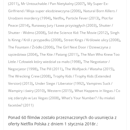
,
,
(2011)
Mr Untouchable / Pan Nietykalny (2007)
My Super Ex-
,
Girlfriend / Moja super eksdziewczyna (2006)
Natural Born Killers /
,
,
,
Urodzeni mordercy (1994)
Netflix
Particle Fever (2013)
Plot for
,
,
Peace (2014)
Runaway Jury / Ława przysięgłych (2003)
Shutter /
,
,
Shutter - Widmo (2008)
Sid the Science Kid: The Movie (2012)
Singh
,
,
Is Kinng / Król z przypadku (2008)
Street Kings / Królowie ulicy (2008)
,
The Fountain / Źródło (2006)
The Girl Next Door / Dziewczyna z
,
,
sąsiedztwa (2004)
The Kite / Patang (2011)
The Man Who Knew Too
,
Little / Człowiek który wiedział za mało (1998)
The Negotiator /
,
,
,
Negocjator (1998)
The Pill (2011)
The Wolfpack / Wataha (2015)
,
The Wrecking Crew (2008)
Trophy Kids / Trophy Kids (Extended
,
,
Version) (2013)
Under Siege / Liberator (1992)
Vampires Suck /
,
,
Wampiry i świry (2010)
Western (2015)
What Happens in Vegas / Co
,
się zdarzyło w Las Vegas (2008)
What's Your Number? / Ilu miałaś
facetów? (2011)
Ponad 60 filmów zostało przeznaczonych do usunięcia z
oferty Netflix Polska z dniem 1 stycznia 2018r.: