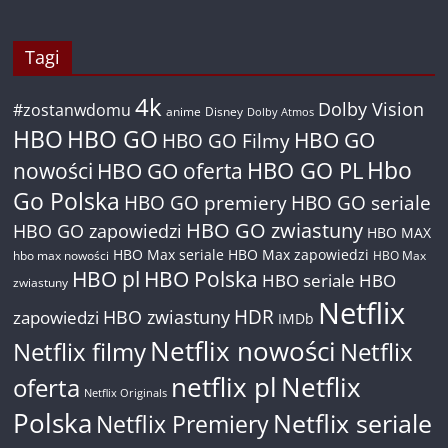
Tagi
4k
Dolby Vision
#zostanwdomu
anime
Disney
Dolby Atmos
HBO
HBO GO
HBO GO
HBO GO Filmy
Hbo
nowości
HBO GO oferta
HBO GO PL
Go Polska
HBO GO premiery
HBO GO seriale
HBO GO zwiastuny
HBO GO zapowiedzi
HBO MAX
HBO Max seriale
HBO Max zapowiedzi
hbo max nowości
HBO Max
HBO pl
HBO Polska
HBO seriale
HBO
zwiastuny
Netflix
HDR
HBO zwiastuny
zapowiedzi
IMDb
Netflix nowości
Netflix filmy
Netflix
netflix pl
Netflix
oferta
Netflix Originals
Polska
Netflix seriale
Netflix Premiery