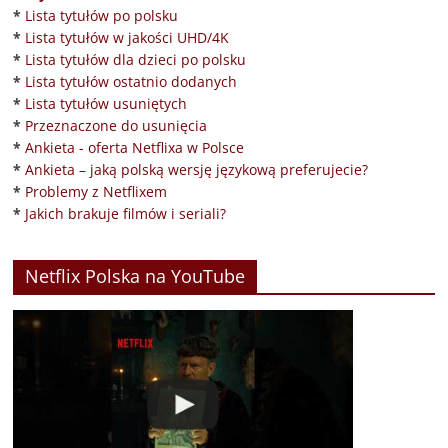
*
Lista tytułów po polsku
*
Lista tytułów w jakości UHD/4K
*
Lista tytułów dla dzieci po polsku
*
Lista tytułów ostatnio dodanych
*
Lista tytułów usuniętych
*
Przeznaczone do usunięcia
*
Ankieta - oferta Netflixa w Polsce
*
Ankieta – jaką polską wersję językową preferujecie?
*
Problemy z Netflixem
*
Jakich brakuje filmów i seriali?
Netflix Polska na YouTube