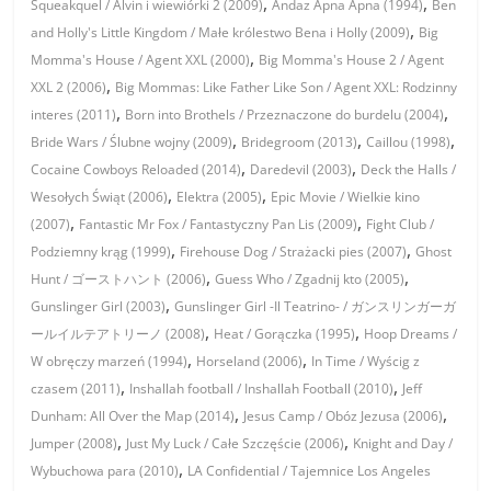
,
,
Squeakquel / Alvin i wiewiórki 2 (2009)
Andaz Apna Apna (1994)
Ben
,
and Holly's Little Kingdom / Małe królestwo Bena i Holly (2009)
Big
,
Momma's House / Agent XXL (2000)
Big Momma's House 2 / Agent
,
XXL 2 (2006)
Big Mommas: Like Father Like Son / Agent XXL: Rodzinny
,
,
interes (2011)
Born into Brothels / Przeznaczone do burdelu (2004)
,
,
,
Bride Wars / Ślubne wojny (2009)
Bridegroom (2013)
Caillou (1998)
,
,
Cocaine Cowboys Reloaded (2014)
Daredevil (2003)
Deck the Halls /
,
,
Wesołych Świąt (2006)
Elektra (2005)
Epic Movie / Wielkie kino
,
,
(2007)
Fantastic Mr Fox / Fantastyczny Pan Lis (2009)
Fight Club /
,
,
Podziemny krąg (1999)
Firehouse Dog / Strażacki pies (2007)
Ghost
,
,
Hunt / ゴーストハント (2006)
Guess Who / Zgadnij kto (2005)
,
Gunslinger Girl (2003)
Gunslinger Girl -Il Teatrino- / ガンスリンガーガ
,
,
ールイルテアトリーノ (2008)
Heat / Gorączka (1995)
Hoop Dreams /
,
,
W obręczy marzeń (1994)
Horseland (2006)
In Time / Wyścig z
,
,
czasem (2011)
Inshallah football / Inshallah Football (2010)
Jeff
,
,
Dunham: All Over the Map (2014)
Jesus Camp / Obóz Jezusa (2006)
,
,
Jumper (2008)
Just My Luck / Całe Szczęście (2006)
Knight and Day /
,
Wybuchowa para (2010)
LA Confidential / Tajemnice Los Angeles