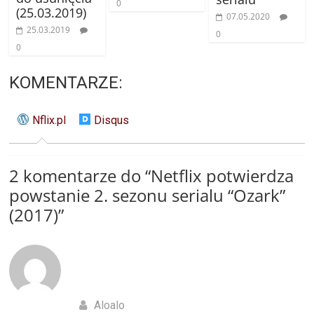
0
(25.03.2019)
07.05.2020
25.03.2019
0
0
KOMENTARZE:
Nflix.pl
Disqus
2 komentarze do “
Netflix potwierdza
powstanie 2. sezonu serialu “Ozark”
(2017)
”
Aloalo