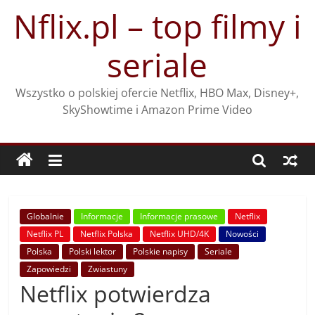
Przejdź
Nflix.pl – top filmy i
do
treści
seriale
Wszystko o polskiej ofercie Netflix, HBO Max, Disney+,
SkyShowtime i Amazon Prime Video
Globalnie
Informacje
Informacje prasowe
Netflix
Netflix PL
Netflix Polska
Netflix UHD/4K
Nowości
Polska
Polski lektor
Polskie napisy
Seriale
Zapowiedzi
Zwiastuny
Netflix potwierdza