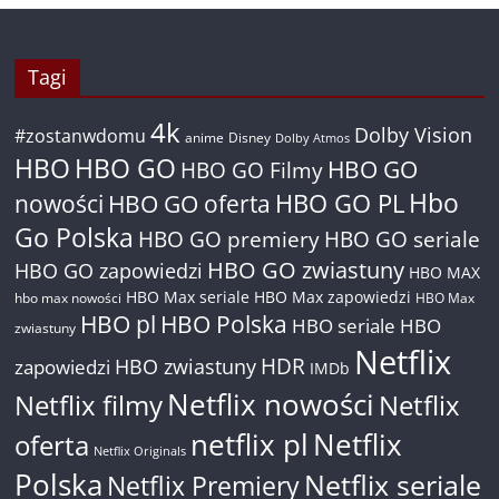
Tagi
4k
Dolby Vision
#zostanwdomu
anime
Disney
Dolby Atmos
HBO
HBO GO
HBO GO
HBO GO Filmy
Hbo
nowości
HBO GO oferta
HBO GO PL
Go Polska
HBO GO premiery
HBO GO seriale
HBO GO zwiastuny
HBO GO zapowiedzi
HBO MAX
HBO Max seriale
HBO Max zapowiedzi
hbo max nowości
HBO Max
HBO pl
HBO Polska
HBO seriale
HBO
zwiastuny
Netflix
HDR
HBO zwiastuny
zapowiedzi
IMDb
Netflix nowości
Netflix filmy
Netflix
netflix pl
Netflix
oferta
Netflix Originals
Polska
Netflix seriale
Netflix Premiery