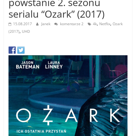
powstanie 2. sezonu
serialu “Ozark” (2017)
,
,
15.08.2017
Janek
komentarze 2
4k
Netflix
Ozark
,
(2017)
UHD