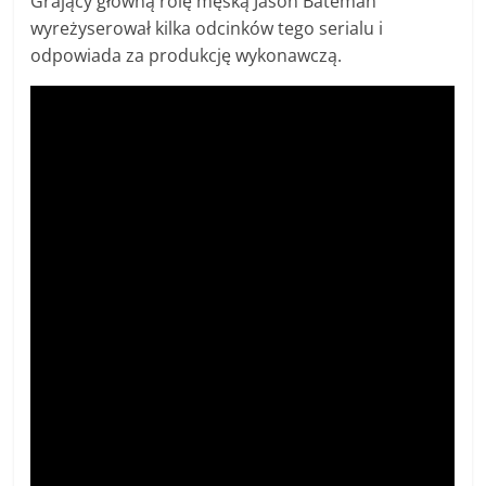
Grający główną rolę męską Jason Bateman
wyreżyserował kilka odcinków tego serialu i
odpowiada za produkcję wykonawczą.