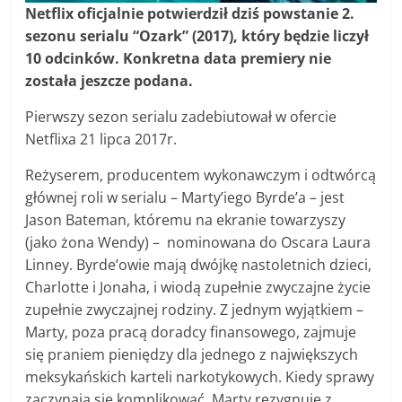
Netflix oficjalnie potwierdził dziś powstanie 2.
sezonu serialu “Ozark” (2017), który będzie liczył
10 odcinków. Konkretna data premiery nie
została jeszcze podana.
Pierwszy sezon serialu zadebiutował w ofercie
Netflixa 21 lipca 2017r.
Reżyserem, producentem wykonawczym i odtwórcą
głównej roli w serialu – Marty’iego Byrde’a – jest
Jason Bateman, któremu na ekranie towarzyszy
(jako żona Wendy) – nominowana do Oscara Laura
Linney. Byrde’owie mają dwójkę nastoletnich dzieci,
Charlotte i Jonaha, i wiodą zupełnie zwyczajne życie
zupełnie zwyczajnej rodziny. Z jednym wyjątkiem –
Marty, poza pracą doradcy finansowego, zajmuje
się praniem pieniędzy dla jednego z największych
meksykańskich karteli narkotykowych. Kiedy sprawy
zaczynają się komplikować, Marty rezygnuje z