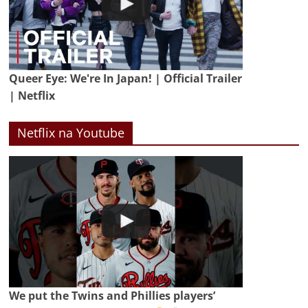
Queer Eye: We're In Japan! | Official Trailer
| Netflix
Netflix na Youtube
We put the Twins and Phillies players’