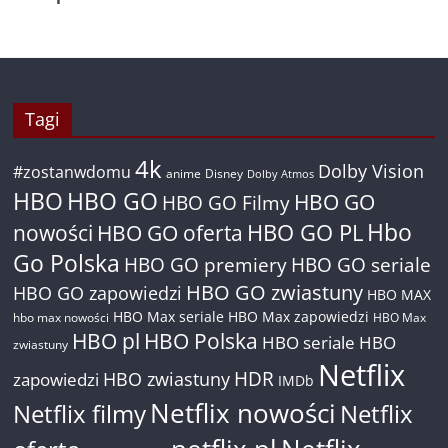
Tagi
4k
Dolby Vision
#zostanwdomu
anime
Disney
Dolby Atmos
HBO
HBO GO
HBO GO
HBO GO Filmy
Hbo
nowości
HBO GO oferta
HBO GO PL
Go Polska
HBO GO premiery
HBO GO seriale
HBO GO zwiastuny
HBO GO zapowiedzi
HBO MAX
HBO Max seriale
HBO Max zapowiedzi
hbo max nowości
HBO Max
HBO pl
HBO Polska
HBO seriale
HBO
zwiastuny
Netflix
HDR
HBO zwiastuny
zapowiedzi
IMDb
Netflix nowości
Netflix filmy
Netflix