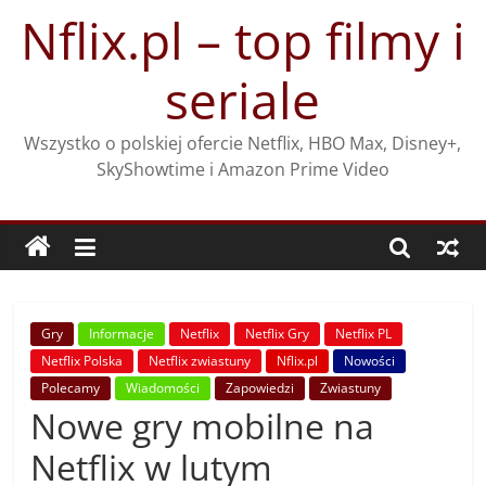
Przejdź
Nflix.pl – top filmy i
do
treści
seriale
Wszystko o polskiej ofercie Netflix, HBO Max, Disney+,
SkyShowtime i Amazon Prime Video
Gry
Informacje
Netflix
Netflix Gry
Netflix PL
Netflix Polska
Netflix zwiastuny
Nflix.pl
Nowości
Polecamy
Wiadomości
Zapowiedzi
Zwiastuny
Nowe gry mobilne na
Netflix w lutym