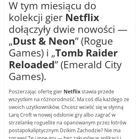
W tym miesiącu do
kolekcji gier
Netflix
dołączyły dwie nowości —
„
Dust & Neon
” (Rogue
Games) i „
Tomb Raider
Reloaded
” (Emerald City
Games).
Poszerzając ofertę gier
Netflix
stawia przede
wszystkim na różnorodność. Ma coś dla każdego ze
swoich użytkowników. Chcesz wcielić się w słynną
Larę Croft w nowej odsłonie gry albo zagrać w
strzelankę roguelite na opanowanym przez łotrów
postapokaliptycznym Dzikim Zachodzie? Nie ma
sprawy! Te i inne gry — bez zakupów w aplikacji i