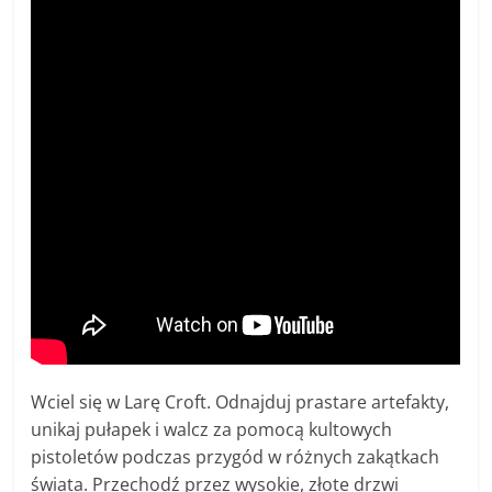
Wciel się w Larę Croft. Odnajduj prastare artefakty,
unikaj pułapek i walcz za pomocą kultowych
pistoletów podczas przygód w różnych zakątkach
świata. Przechodź przez wysokie, złote drzwi