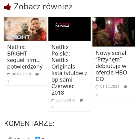
Zobacz również
Netflix:
Netflix
Nowy serial
BRIGHT –
Polska:
“Przynęta”
sequel filmu
Netflix
debiutuje w
potwierdzony
Originals –
ofercie HBO
lista tytułów z
06.01.2018
GO
opisami
1
Czerwiec
01.12.2021
2018
0
23.05.2018
0
KOMENTARZE: