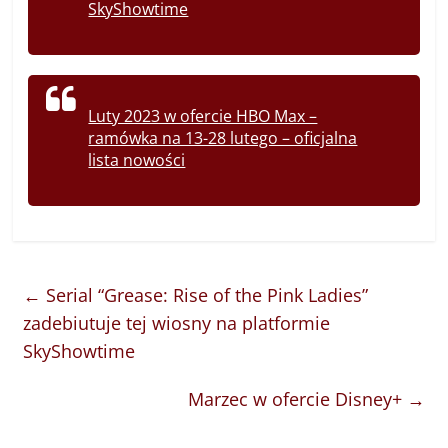
SkyShowtime
Luty 2023 w ofercie HBO Max –
ramówka na 13-28 lutego – oficjalna
lista nowości
←
Serial “Grease: Rise of the Pink Ladies”
zadebiutuje tej wiosny na platformie
SkyShowtime
Marzec w ofercie Disney+
→