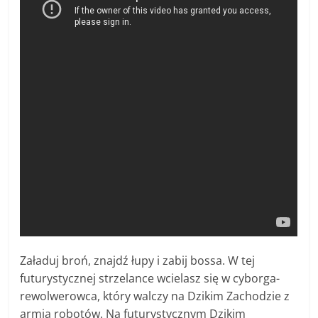
Załaduj broń, znajdź łupy i zabij bossa. W tej
futurystycznej strzelance wcielasz się w cyborga-
rewolwerowca, który walczy na Dzikim Zachodzie z
armią robotów. Na futurystycznym Dzikim