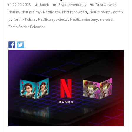
,
22.02.2023
Janek
Brak komentarzy
Dust & Neon
,
,
,
,
,
Netflix
Netflix filmy
Netflix gry
Netflix nowości
Netflix oferta
netflix
,
,
,
,
,
pl
Netflix Polska
Netflix zapowiedzi
Netflix zwiastuny
nowość
Tomb Raider Reloaded