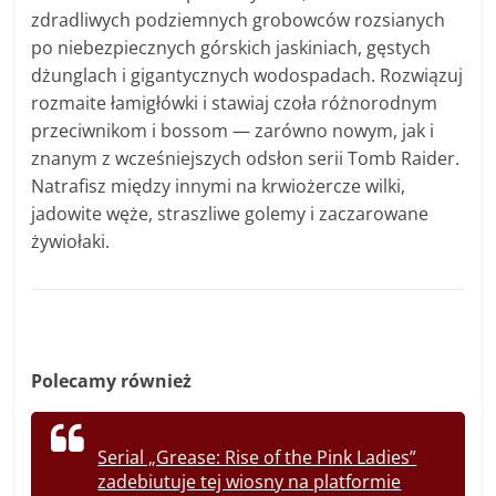
zdradliwych podziemnych grobowców rozsianych
po niebezpiecznych górskich jaskiniach, gęstych
dżunglach i gigantycznych wodospadach. Rozwiązuj
rozmaite łamigłówki i stawiaj czoła różnorodnym
przeciwnikom i bossom — zarówno nowym, jak i
znanym z wcześniejszych odsłon serii Tomb Raider.
Natrafisz między innymi na krwiożercze wilki,
jadowite węże, straszliwe golemy i zaczarowane
żywiołaki.
Polecamy również
Serial „Grease: Rise of the Pink Ladies”
zadebiutuje tej wiosny na platformie