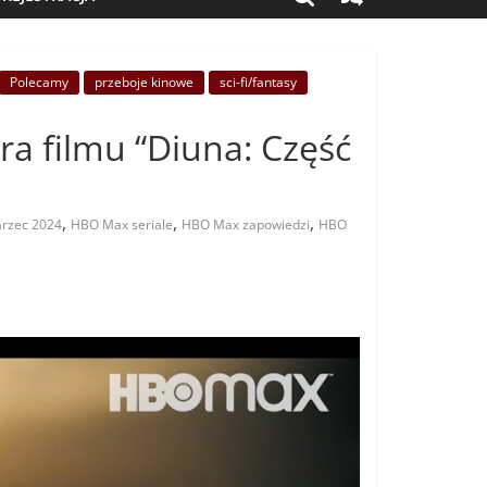
Polecamy
przeboje kinowe
sci-fi/fantasy
a filmu “Diuna: Część
,
,
,
rzec 2024
HBO Max seriale
HBO Max zapowiedzi
HBO