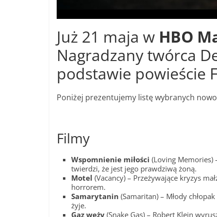
Już 21 maja w
HBO M
Nagradzany twórca Den
podstawie powieście 
Poniżej prezentujemy listę wybranych nowoś
Filmy
Wspomnienie miłości
(Loving Memories) –
twierdzi, że jest jego prawdziwą żoną.
Motel
(Vacancy) – Przeżywające kryzys mał
horrorem.
Samarytanin
(Samaritan) – Młody chłopak p
żyje.
Gaz węży
(Snake Gas) – Robert Klein wyrusz