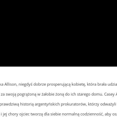
a Allison, niegdyś dobrze prosperującą kobietę, która brała udzi
 za swoją pogrążoną w żałobie żoną do ich starego domu. Casey A
rawdziwą historią argentyńskich prokuratorów, którzy odważyli 
i jej chory ojciec tworzą dla siebie normalną codzienność, aby o