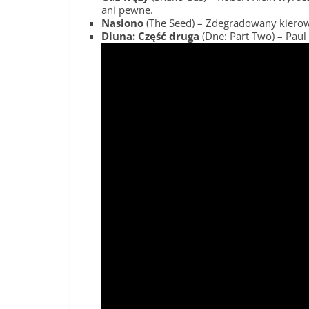
ani pewne.
Nasiono
(The Seed) – Zdegradowany kierown
Diuna: Część druga
(Dne: Part Two) – Paul