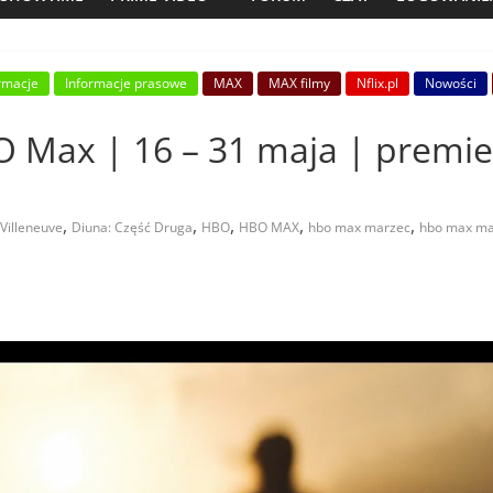
rmacje
Informacje prasowe
MAX
MAX filmy
Nflix.pl
Nowości
 Max | 16 – 31 maja | premier
,
,
,
,
,
Villeneuve
Diuna: Część Druga
HBO
HBO MAX
hbo max marzec
hbo max ma