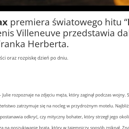
ax
premiera światowego hitu “
is Villeneuve przedstawia dals
Franka Herberta.
ci oraz rozpiskę dzień po dniu.
 Julie rozpoznaje na zdjęciu męża, który zaginął podczas wojny. 
żeństwo zatrzymuje się na nocleg w przydrożnym motelu. Najbliż
ostanawia odkryć, czy mityczny bohater, który strzegł jego okolic
a na poszukiwanie brata, który w tajemniczy sposób zniknął. Znaj