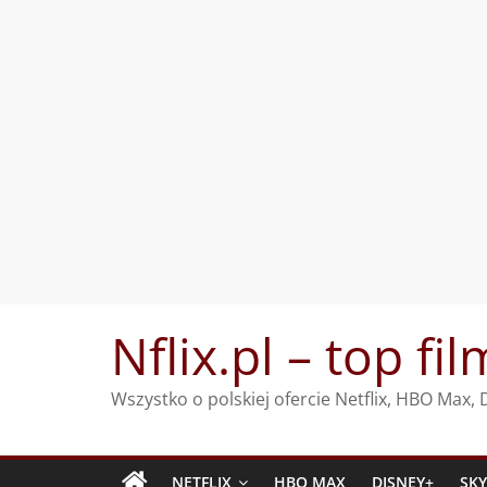
Przejdź
Nflix.pl – top fil
do
treści
Wszystko o polskiej ofercie Netflix, HBO Max
NETFLIX
HBO MAX
DISNEY+
SK