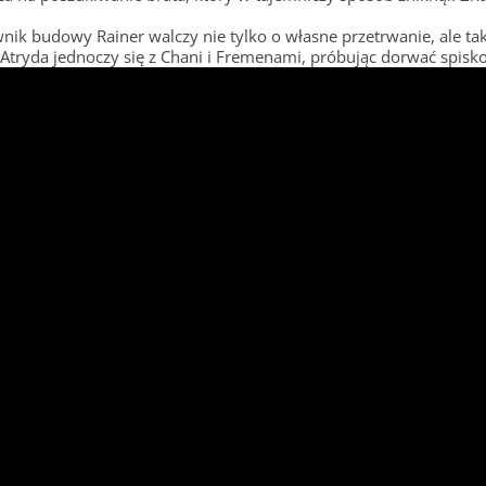
ik budowy Rainer walczy nie tylko o własne przetrwanie, ale ta
 Atryda jednoczy się z Chani i Fremenami, próbując dorwać spisko