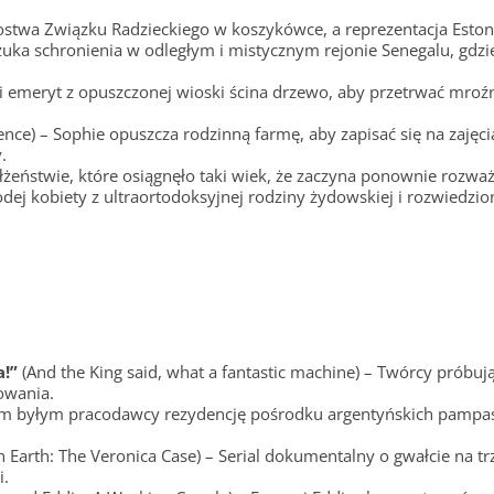
stwa Związku Radzieckiego w koszykówce, a reprezentacja Estoni
uka schronienia w odległym i mistycznym rejonie Senegalu, gdz
i emeryt z opuszczonej wioski ścina drzewo, aby przetrwać mroź
lence) – Sophie opuszcza rodzinną farmę, aby zapisać się na zajęc
.
łżeństwie, które osiągnęło taki wiek, że zaczyna ponownie rozw
odej kobiety z ultraortodoksyjnej rodziny żydowskiej i rozwiedzio
a!”
(And the King said, what a fantastic machine) – Twórcy próbuj
owania.
woim byłym pracodawcy rezydencję pośrodku argentyńskich pampas
n Earth: The Veronica Case) – Serial dokumentalny o gwałcie na tr
i.