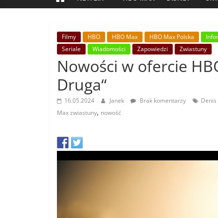
Filmy
HBO
HBO Max
HBO Max Polska
Info
Seriale
Wiadomości
Zapowiedzi
Zwiastuny
Nowości w ofercie HBO
Druga“
16.05.2024
Janek
Brak komentarzy
Denis 
,
Max zwiastuny
nowość