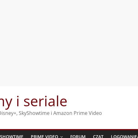
my i seriale
, Disney+, SkyShowtime i Amazon Prime Video
YSHOWTIME
PRIME VIDEO
FORUM
CZAT
LOGOWANIE/