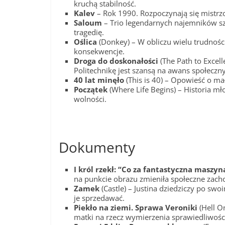
kruchą stabilność.
Kalev
– Rok 1990. Rozpoczynają się mistrzo
Saloum
– Trio legendarnych najemników sz
tragedię.
Oślica
(Donkey) – W obliczu wielu trudnośc
konsekwencje.
Droga do doskonałości
(The Path to Excel
Politechnikę jest szansą na awans społeczny
40 lat minęło
(This is 40) – Opowieść o ma
Początek
(Where Life Begins) – Historia mł
wolności.
Dokumenty
I król rzekł: “Co za fantastyczna maszyn
na punkcie obrazu zmieniła społeczne zach
Zamek
(Castle) – Justina dziedziczy po s
je sprzedawać.
Piekło na ziemi. Sprawa Veroniki
(Hell O
matki na rzecz wymierzenia sprawiedliwośc