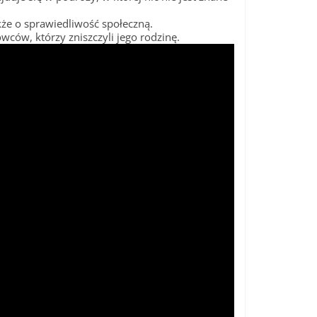
kże o sprawiedliwość społeczną.
wców, którzy zniszczyli jego rodzinę.