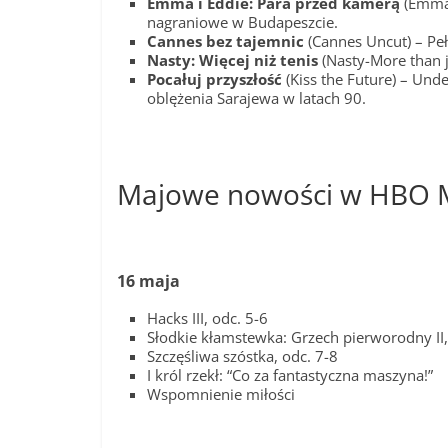
Emma i Eddie: Para przed kamerą
(Emma 
nagraniowe w Budapeszcie.
Cannes bez tajemnic
(Cannes Uncut) – Peł
Nasty: Więcej niż tenis
(Nasty-More than j
Pocałuj przyszłość
(Kiss the Future) – Und
oblężenia Sarajewa w latach 90.
Majowe nowości w HBO Ma
16 maja
Hacks III, odc. 5-6
Słodkie kłamstewka: Grzech pierworodny II,
Szczęśliwa szóstka, odc. 7-8
I król rzekł: “Co za fantastyczna maszyna!”
Wspomnienie miłości