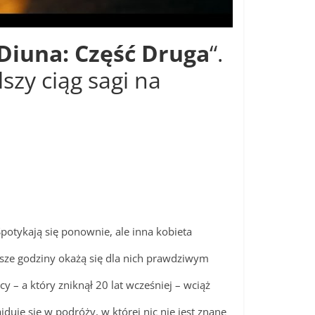
Diuna: Część Druga
“.
zy ciąg sagi na
Spotykają się ponownie, ale inna kobieta
sze godziny okażą się dla nich prawdziwym
y – a który zniknął 20 lat wcześniej – wciąż
duje się w podróży, w której nic nie jest znane