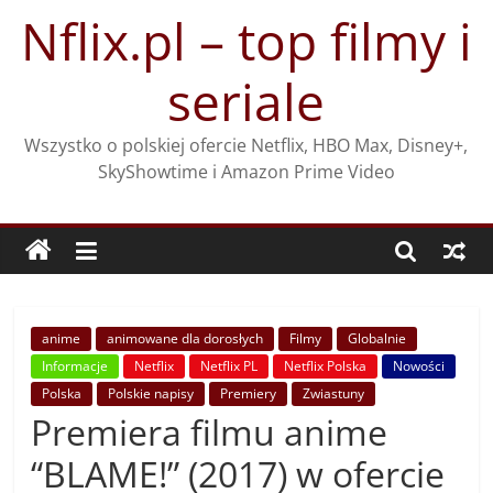
Przejdź
Nflix.pl – top filmy i
do
treści
seriale
Wszystko o polskiej ofercie Netflix, HBO Max, Disney+,
SkyShowtime i Amazon Prime Video
anime
animowane dla dorosłych
Filmy
Globalnie
Informacje
Netflix
Netflix PL
Netflix Polska
Nowości
Polska
Polskie napisy
Premiery
Zwiastuny
Premiera filmu anime
“BLAME!” (2017) w ofercie