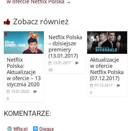
w ofercie Netflix Polska
→
Zobacz również
Netflix Polska
– dzisiejsze
premiery
(13.01.2017)
Netflix
Aktualizacje
13.01.2017
Polska:
w ofercie
89
Aktualizacje
Netflix Polska
w ofercie – 13
(07.12.2017)
stycznia 2020
07.12.2017
13.01.2020
0
0
KOMENTARZE:
Nflix.pl
Disqus