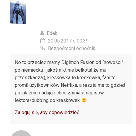
Edek
20.05.2017 o 00:39
Bezpośredni odnośnik
No to przecież mamy Digimon Fusion od “nowości”
po niemiecku i jakoś nikt nie bełkotał że mu
przeszkadza;), kreskówka to kreskówka, fani to
promil użytkowników Netflixa, a reszta ma to gdzieś
po jakiemu gadają i chce zamiast napisów
lektora/dubbing do kreskówek
Zaloguj się, aby odpowiedzieć