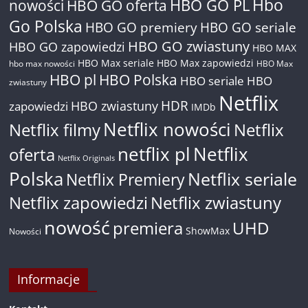
Hbo
nowości
HBO GO oferta
HBO GO PL
Go Polska
HBO GO premiery
HBO GO seriale
HBO GO zwiastuny
HBO GO zapowiedzi
HBO MAX
HBO Max seriale
HBO Max zapowiedzi
hbo max nowości
HBO Max
HBO pl
HBO Polska
HBO seriale
HBO
zwiastuny
Netflix
HDR
HBO zwiastuny
zapowiedzi
IMDb
Netflix nowości
Netflix filmy
Netflix
netflix pl
Netflix
oferta
Netflix Originals
Polska
Netflix seriale
Netflix Premiery
Netflix zapowiedzi
Netflix zwiastuny
nowość
premiera
UHD
ShowMax
Nowości
Informacje