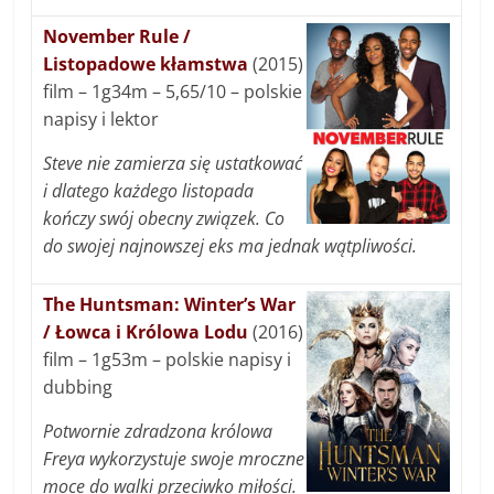
November Rule /
Listopadowe kłamstwa
(2015)
film – 1g34m – 5,65/10 – polskie
napisy i lektor
Steve nie zamierza się ustatkować
i dlatego każdego listopada
kończy swój obecny związek. Co
do swojej najnowszej eks ma jednak wątpliwości.
The Huntsman: Winter’s War
/ Łowca i Królowa Lodu
(2016)
film – 1g53m – polskie napisy i
dubbing
Potwornie zdradzona królowa
Freya wykorzystuje swoje mroczne
moce do walki przeciwko miłości.