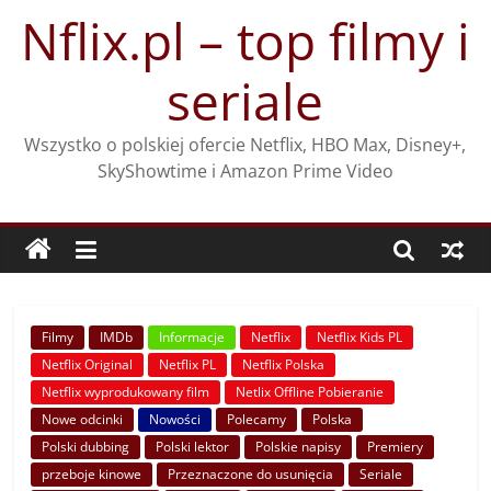
Przejdź
Nflix.pl – top filmy i
do
treści
seriale
Wszystko o polskiej ofercie Netflix, HBO Max, Disney+,
SkyShowtime i Amazon Prime Video
Filmy
IMDb
Informacje
Netflix
Netflix Kids PL
Netflix Original
Netflix PL
Netflix Polska
Netflix wyprodukowany film
Netlix Offline Pobieranie
Nowe odcinki
Nowości
Polecamy
Polska
Polski dubbing
Polski lektor
Polskie napisy
Premiery
przeboje kinowe
Przeznaczone do usunięcia
Seriale