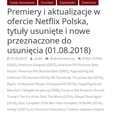
Tytuły skasowane
Usunięte
Zapowiedzi
Zwiastuny
Premiery i aktualizacje w
ofercie Netflix Polska,
tytuły usunięte i nowe
przeznaczone do
usunięcia (01.08.2018)
01.08.2018
Janek
Brak komentarzy
8 Mile / 8 Mila
,
,
(2002)
American Gangster (2007)
American Pie Presents: Beta
,
House / American Pie: Bractwo Beta (2007)
Approaching the
,
,
Unknown / W nieznane (2016)
Be Somebody / Po prostu być (2016)
,
Boyka: Undisputed / Boyka: Undisputed IV (2016)
Forgetting Sarah
,
Marshall / Chłopaki też płaczą (2008)
Funny or Die Presents: Donald
,
Trump's The Art of the Deal: The Movie (2016)
Ghayal Once Again
,
,
(2016)
Glen Campbell: I'll Be Me / Glen Campbell: I'll Be Me (2014)
,
Honey 2 (2011)
It's Kind of a Funny Story / Całkiem zabawna historia