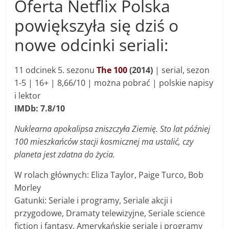
Oferta Netflix Polska
powiększyła się dziś o
nowe odcinki seriali:
11
odcinek 5. sezonu
The 100
(2014)
| s
erial, sezon
1-5 |
16+ |
8,66/10 |
można pobrać | polskie napisy
i lektor
IMDb: 7.8/10
Nuklearna apokalipsa zniszczyła Ziemię. Sto lat później
100 mieszkańców stacji kosmicznej ma ustalić, czy
planeta jest zdatna do życia.
W rolach głównych: Eliza Taylor, Paige Turco, Bob
Morley
Gatunki: Seriale i programy, Seriale akcji i
przygodowe, Dramaty telewizyjne, Seriale science
fiction i fantasy, Amerykańskie seriale i programy