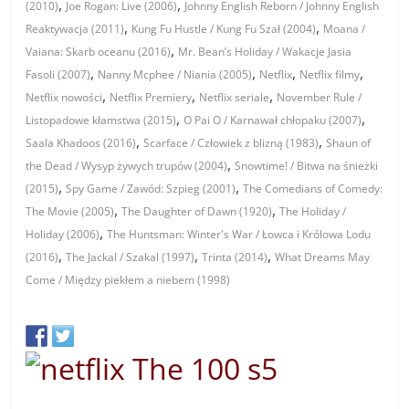
,
,
(2010)
Joe Rogan: Live (2006)
Johnny English Reborn / Johnny English
,
,
Reaktywacja (2011)
Kung Fu Hustle / Kung Fu Szał (2004)
Moana /
,
Vaiana: Skarb oceanu (2016)
Mr. Bean’s Holiday / Wakacje Jasia
,
,
,
,
Fasoli (2007)
Nanny Mcphee / Niania (2005)
Netflix
Netflix filmy
,
,
,
Netflix nowości
Netflix Premiery
Netflix seriale
November Rule /
,
,
Listopadowe kłamstwa (2015)
O Pai O / Karnawał chłopaku (2007)
,
,
Saala Khadoos (2016)
Scarface / Człowiek z blizną (1983)
Shaun of
,
the Dead / Wysyp żywych trupów (2004)
Snowtime! / Bitwa na śnieżki
,
,
(2015)
Spy Game / Zawód: Szpieg (2001)
The Comedians of Comedy:
,
,
The Movie (2005)
The Daughter of Dawn (1920)
The Holiday /
,
Holiday (2006)
The Huntsman: Winter's War / Łowca i Królowa Lodu
,
,
,
(2016)
The Jackal / Szakal (1997)
Trinta (2014)
What Dreams May
Come / Między piekłem a niebem (1998)