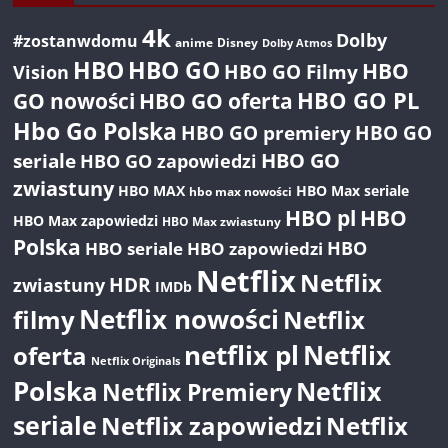
4k
Dolby
#zostanwdomu
anime
Disney
Dolby Atmos
HBO
HBO GO
HBO
HBO GO Filmy
Vision
GO nowości
HBO GO oferta
HBO GO PL
Hbo Go Polska
HBO GO premiery
HBO GO
HBO GO
seriale
HBO GO zapowiedzi
zwiastuny
HBO MAX
HBO Max seriale
hbo max nowości
HBO pl
HBO
HBO Max zapowiedzi
HBO Max zwiastuny
Polska
HBO seriale
HBO
HBO zapowiedzi
Netflix
Netflix
HDR
zwiastuny
IMDb
Netflix nowości
filmy
Netflix
netflix pl
Netflix
oferta
Netflix Originals
Polska
Netflix
Netflix Premiery
seriale
Netflix zapowiedzi
Netflix