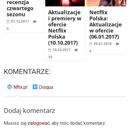
recenzja
czwartego
Aktualizacje
Netflix
sezonu
i premiery w
Polska:
07.12.2017
ofercie
Aktualizacje
0
Netflix
w ofercie
Polska
(06.01.2017)
(10.10.2017)
06.01.2018
10.10.2017
6
10
KOMENTARZE:
Nflix.pl
Disqus
Dodaj komentarz
Musisz się
zalogować
, aby móc dodać komentarz.