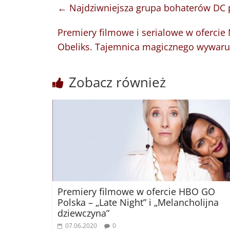
←
Najdziwniejsza grupa bohaterów DC 
Premiery filmowe i serialowe w ofercie N
Obeliks. Tajemnica magicznego wywaru”,
Zobacz również
Premiery filmowe w ofercie HBO GO
Polska – „Late Night” i „Melancholijna
dziewczyna”
07.06.2020
0