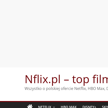
Przejdź
Nflix.pl – top fil
do
treści
Wszystko o polskiej ofercie Netflix, HBO Max
NETFLIX
HBO MAX
DISNEY+
SK