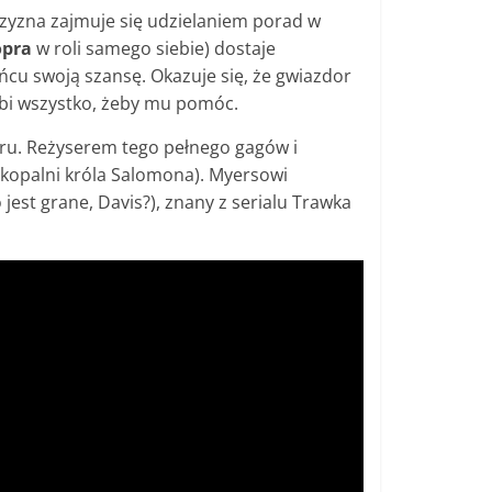
czyzna zajmuje się udzielaniem porad w
opra
w roli samego siebie) dostaje
cu swoją szansę. Okazuje się, że gwiazdor
robi wszystko, żeby mu pomóc.
ru. Reżyserem tego pełnego gagów i
e kopalni króla Salomona). Myersowi
 jest grane, Davis?), znany z serialu Trawka