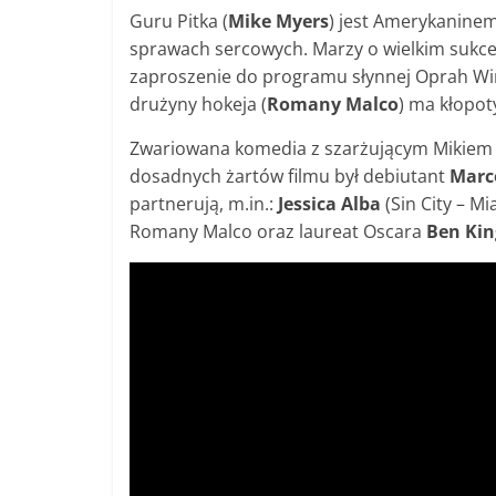
Guru Pitka (
Mike Myers
) jest Amerykaninem
sprawach sercowych. Marzy o wielkim sukcesi
zaproszenie do programu słynnej Oprah Winf
drużyny hokeja (
Romany Malco
) ma kłopot
Zwariowana komedia z szarżującym Mikiem M
dosadnych żartów filmu był debiutant
Marc
partnerują, m.in.:
Jessica Alba
(Sin City – M
Romany Malco oraz laureat Oscara
Ben Kin