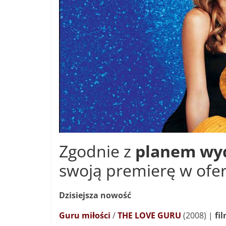
Zgodnie z
planem wyd
swoją premierę w ofe
Dzisiejsza nowość
Guru miłości
/
THE LOVE GURU
(2008) |
fi