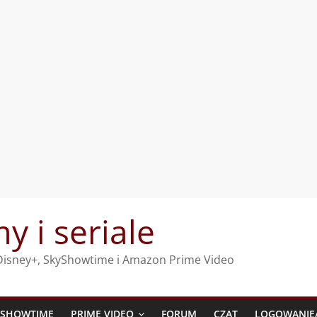
my i seriale
, Disney+, SkyShowtime i Amazon Prime Video
YSHOWTIME
PRIME VIDEO
FORUM
CZAT
LOGOWANIE/