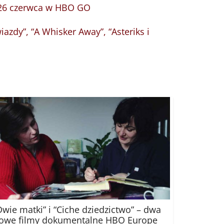
 26 czerwca w HBO GO
azdy”, “A Whisker Away”, “Asteriks i
Dwie matki” i “Ciche dziedzictwo” – dwa
owe filmy dokumentalne HBO Europe