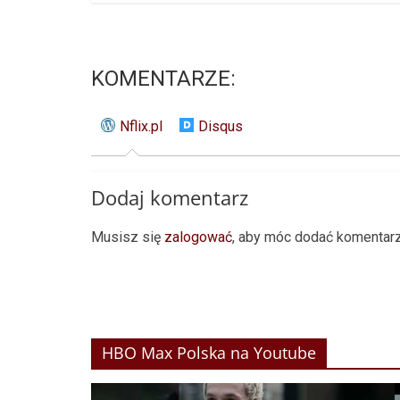
KOMENTARZE:
Nflix.pl
Disqus
Dodaj komentarz
Musisz się
zalogować
, aby móc dodać komentarz
HBO Max Polska na Youtube