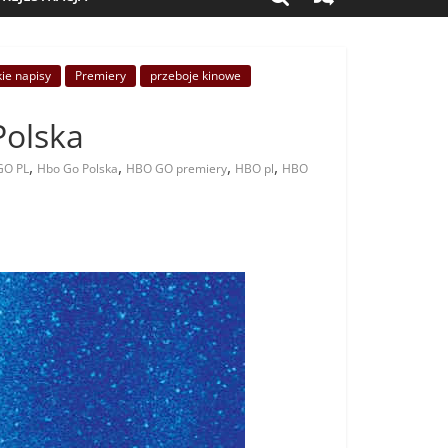
kie napisy
Premiery
przeboje kinowe
Polska
,
,
,
,
GO PL
Hbo Go Polska
HBO GO premiery
HBO pl
HBO