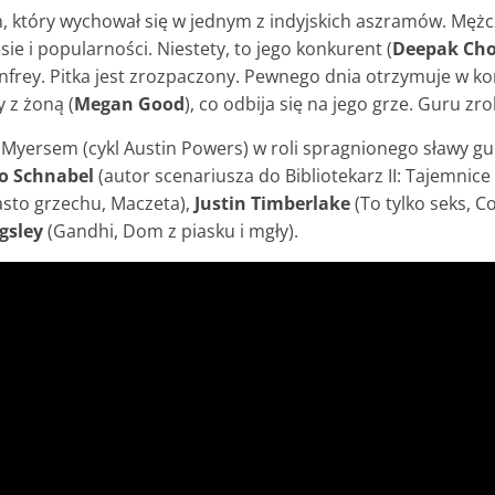
, który wychował się w jednym z indyjskich aszramów. Męż
e i popularności. Niestety, to jego konkurent (
Deepak Ch
rey. Pitka jest zrozpaczony. Pewnego dnia otrzymuje w koń
y z żoną (
Megan Good
), co odbija się na jego grze. Guru z
yersem (cykl Austin Powers) w roli spragnionego sławy gu
o Schnabel
(autor scenariusza do Bibliotekarz II: Tajemnic
iasto grzechu, Maczeta),
Justin Timberlake
(To tylko seks, Co
gsley
(Gandhi, Dom z piasku i mgły).