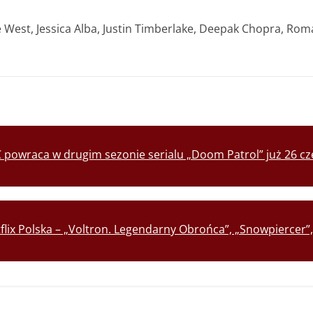
 West, Jessica Alba, Justin Timberlake, Deepak Chopra, Rom
 powraca w drugim sezonie serialu „Doom Patrol” już 26 
etflix Polska – „Voltron. Legendarny Obrońca”, „Snowpiercer