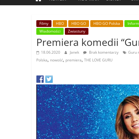
Filmy
HBO
HBO GO
HBO GO Polska
Inform
Wiadomości
Zwiastuny
Premiera komedii “Gur
18.06.2020
Janek
Brak komentarzy
Guru m
,
,
,
Polska
nowość
premiera
THE LOVE GURU