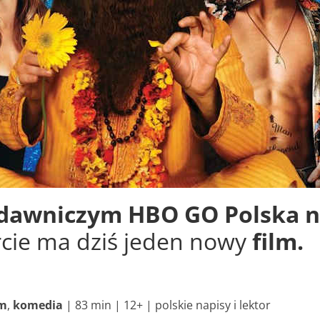
awniczym HBO GO Polska na
rcie ma dziś jeden nowy
film.
lm
,
komedia
| 83 min | 12+ | polskie napisy i lektor