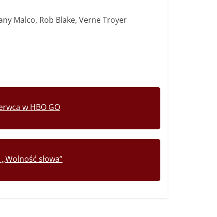
any Malco, Rob Blake, Verne Troyer
czerwca w HBO GO
”, „Wolność słowa”