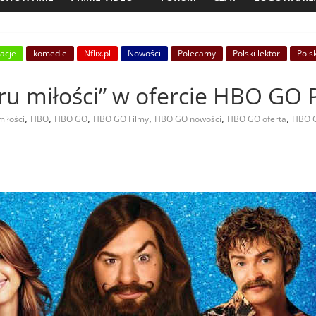
acje
komedie
Nflix.pl
Nowości
Polecamy
Polski lektor
Pols
u miłości” w ofercie HBO GO 
,
,
,
,
,
,
iłości
HBO
HBO GO
HBO GO Filmy
HBO GO nowości
HBO GO oferta
HBO 