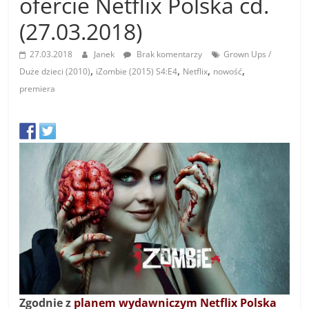
ofercie Netflix Polska cd.
(27.03.2018)
27.03.2018
Janek
Brak komentarzy
Grown Ups /
,
,
,
,
Duże dzieci (2010)
iZombie (2015) S4:E4
Netflix
nowość
premiera
Zgodnie z
planem wydawniczym Netflix Polska