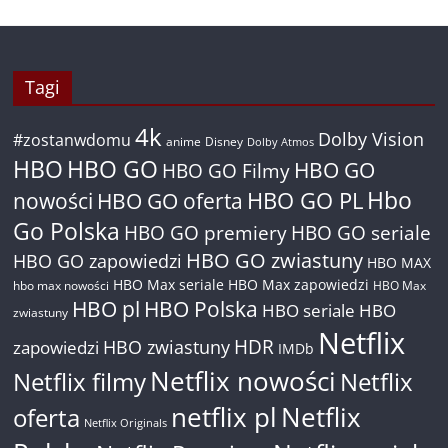
Tagi
4k
Dolby Vision
#zostanwdomu
anime
Disney
Dolby Atmos
HBO
HBO GO
HBO GO
HBO GO Filmy
Hbo
nowości
HBO GO oferta
HBO GO PL
Go Polska
HBO GO premiery
HBO GO seriale
HBO GO zwiastuny
HBO GO zapowiedzi
HBO MAX
HBO Max seriale
HBO Max zapowiedzi
hbo max nowości
HBO Max
HBO pl
HBO Polska
HBO seriale
HBO
zwiastuny
Netflix
HDR
HBO zwiastuny
zapowiedzi
IMDb
Netflix nowości
Netflix filmy
Netflix
netflix pl
Netflix
oferta
Netflix Originals