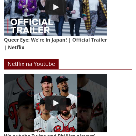
Queer Eye: We're In Japan! | Official Trailer
| Netflix
Netflix na Youtube
We put the Twins and Phillies players’