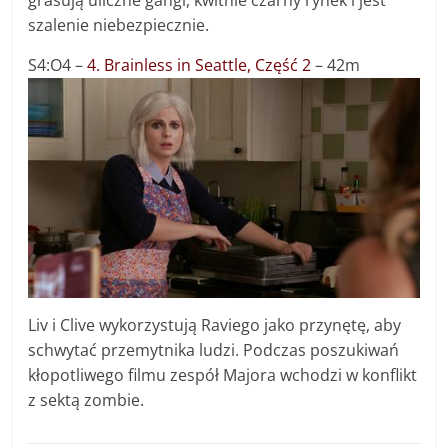
grasują uliczne gangi, kwitnie czarny rynek i jest
szalenie niebezpiecznie.
S4:O4 –
4. Brainless in Seattle, Część 2
– 42m
Liv i Clive wykorzystują Raviego jako przynętę, aby
schwytać przemytnika ludzi. Podczas poszukiwań
kłopotliwego filmu zespół Majora wchodzi w konflikt
z sektą zombie.