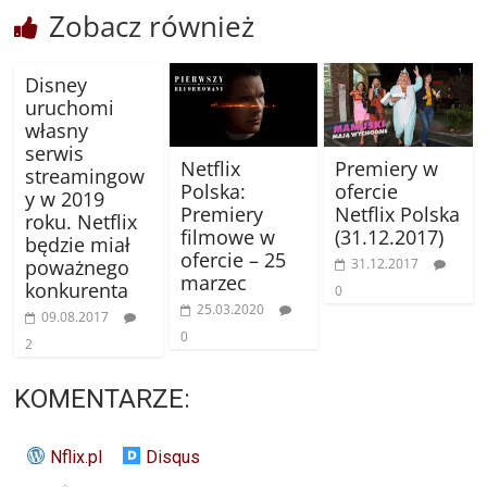
Zobacz również
Disney
uruchomi
własny
serwis
Netflix
Premiery w
streamingow
Polska:
ofercie
y w 2019
Premiery
Netflix Polska
roku. Netflix
filmowe w
(31.12.2017)
będzie miał
ofercie – 25
31.12.2017
poważnego
marzec
konkurenta
0
25.03.2020
09.08.2017
0
2
KOMENTARZE:
Nflix.pl
Disqus