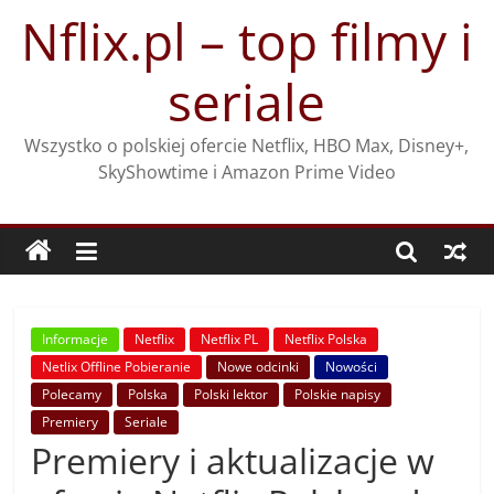
Przejdź
Nflix.pl – top filmy i
do
treści
seriale
Wszystko o polskiej ofercie Netflix, HBO Max, Disney+,
SkyShowtime i Amazon Prime Video
Informacje
Netflix
Netflix PL
Netflix Polska
Netlix Offline Pobieranie
Nowe odcinki
Nowości
Polecamy
Polska
Polski lektor
Polskie napisy
Premiery
Seriale
Premiery i aktualizacje w