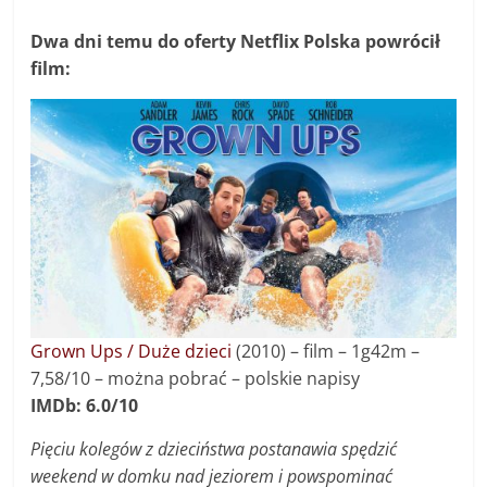
Dwa dni temu do oferty Netflix Polska powrócił
film:
Grown Ups / Duże dzieci
(2010) – f
ilm
–
1g42m
–
7,58/10
– można pobrać – polskie napisy
IMDb: 6.0/10
Pięciu kolegów z dzieciństwa postanawia spędzić
weekend w domku nad jeziorem i powspominać