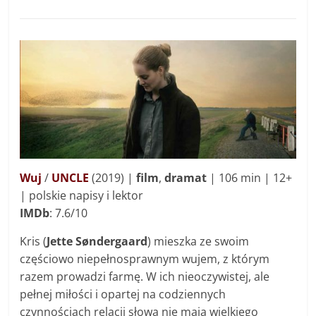
Wuj
/
UNCLE
(2019) |
film
,
dramat
| 106 min | 12+
| polskie napisy i lektor
IMDb
: 7.6/10
Kris (
Jette Søndergaard
) mieszka ze swoim
częściowo niepełnosprawnym wujem, z którym
razem prowadzi farmę. W ich nieoczywistej, ale
pełnej miłości i opartej na codziennych
czynnościach relacji słowa nie mają wielkiego