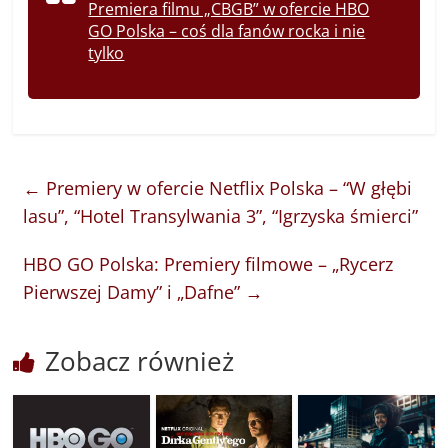
Premiera filmu „CBGB” w ofercie HBO
GO Polska – coś dla fanów rocka i nie
tylko
←
Premiery w ofercie Netflix Polska – “W głębi
lasu”, “Hotel Transylwania 3”, “Igrzyska śmierci”
HBO GO Polska: Premiery filmowe – „Rycerz
Pierwszej Damy” i „Dafne”
→
Zobacz również