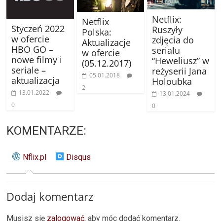
Netflix:
Netflix
Styczeń 2022
Ruszyły
Polska:
w ofercie
zdjęcia do
Aktualizacje
HBO GO –
serialu
w ofercie
nowe filmy i
“Heweliusz” w
(05.12.2017)
seriale –
reżyserii Jana
05.01.2018
aktualizacja
Holoubka
2
13.01.2022
13.01.2024
0
0
KOMENTARZE:
Nflix.pl
Disqus
Dodaj komentarz
Musisz się
zalogować
, aby móc dodać komentarz.