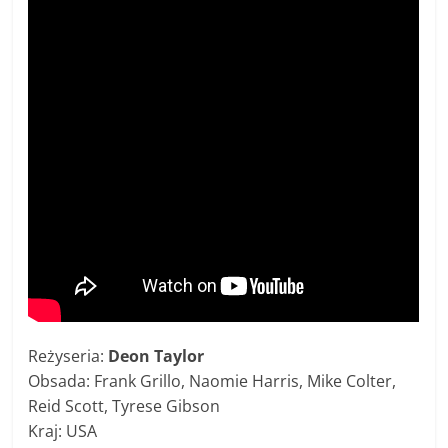
Reżyseria:
Deon Taylor
Obsada: Frank Grillo, Naomie Harris, Mike Colter,
Reid Scott, Tyrese Gibson
Kraj: USA