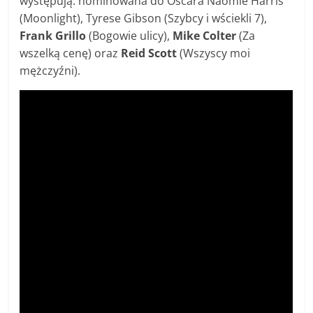
występują: nominowana do Oscara Naomie Harris
(Moonlight), Tyrese Gibson (Szybcy i wściekli 7),
Frank Grillo
(Bogowie ulicy),
Mike Colter
(Za
wszelką cenę) oraz
Reid Scott
(Wszyscy moi
mężczyźni).