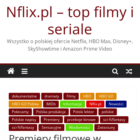
Przejdź
Nflix.pl – top filmy i
do
treści
seriale
Wszystko o polskiej ofercie Netflix, HBO Max, Disney+,
SkyShowtime i Amazon Prime Video
dokumentalne
dramaty
Filmy
HBO
HBO GO
HBO GO Polska
IMDb
Informacje
Nflix.pl
Nowości
Polecamy
Polska produkcja
Polski lektor
polskie
Polskie napisy
Premiery
przeboje kinowe
sci-fi/fantasy
sci-fi/fantasy
Sensacyjne
Wiadomości
Zwiastuny
Premiery filmowe w