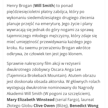
Henry Brogan (
Will Smith
) to ponad
pięćdziesięcioletni płatny zabójca, który po
wykonaniu siedemdziesiątego drugiego zlecenia
planuje przejść na emeryturę. Jego życie i plany
wywracają się jednak do góry nogami za sprawą
tajemniczego młodego mężczyzny, który zdaje się
mieć umiejętność przewidywania każdego jego
kroku. Ku swemu przerażeniu Brogan wkrótce
odkrywa, że człowiek ten jest jego klonem.
Sprawnie nakręcony film akcji w reżyserii
dwukrotnego zdobywcy Oscara Anga Lee
(Tajemnica Brokeback Mountain). Atutem obrazu
jest doskonała obsada aktorska. W głównych rolach
występują dwukrotnie nominowany do Nagrody
Akademii Will Smith (W pogoni za szczęściem),
Mary Elizabeth Winstead
(serial Fargo), laureat
Złotego Globu
Clive Owen
(Bliżej),
Benedict Wong