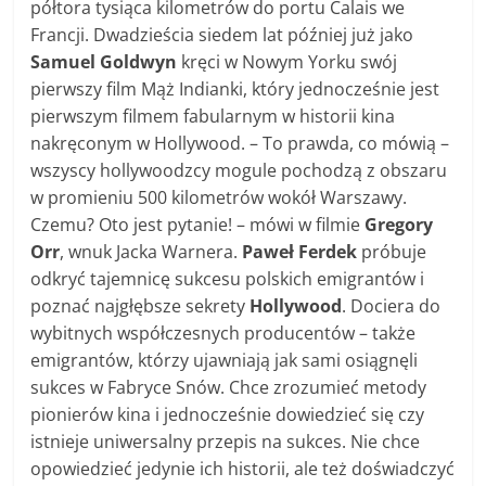
półtora tysiąca kilometrów do portu Calais we
Francji. Dwadzieścia siedem lat później już jako
Samuel Goldwyn
kręci w Nowym Yorku swój
pierwszy film Mąż Indianki, który jednocześnie jest
pierwszym filmem fabularnym w historii kina
nakręconym w Hollywood. – To prawda, co mówią –
wszyscy hollywoodzcy mogule pochodzą z obszaru
w promieniu 500 kilometrów wokół Warszawy.
Czemu? Oto jest pytanie! – mówi w filmie
Gregory
Orr
, wnuk Jacka Warnera.
Paweł Ferdek
próbuje
odkryć tajemnicę sukcesu polskich emigrantów i
poznać najgłębsze sekrety
Hollywood
. Dociera do
wybitnych współczesnych producentów – także
emigrantów, którzy ujawniają jak sami osiągnęli
sukces w Fabryce Snów. Chce zrozumieć metody
pionierów kina i jednocześnie dowiedzieć się czy
istnieje uniwersalny przepis na sukces. Nie chce
opowiedzieć jedynie ich historii, ale też doświadczyć