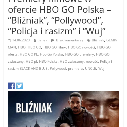
ofercie HBO GO Polska –
“Bliźniak”, “Pollywood”,
“Policja i rasizm” i “Wuj”
,
14.06.2020
Janek
Brak komentarzy
Bliźniak
GEMINI
,
,
,
,
,
MAN
HBO
HBO GO
HBO GO Filmy
HBO GO nowości
HBO GO
,
,
,
,
oferta
HBO GO PL
Hbo Go Polska
HBO GO premiery
HBO GO
,
,
,
,
,
zwiastuny
HBO pl
HBO Polska
HBO zwiastuny
nowość
Policja i
,
,
,
,
rasizm BLACK AND BLUE
Pollywood
premiera
UNCLE
Wuj