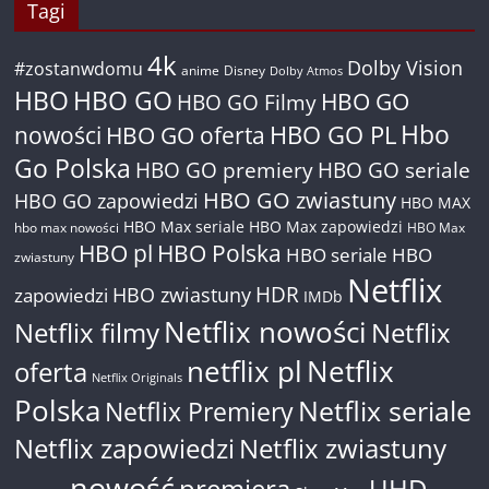
Tagi
4k
Dolby Vision
#zostanwdomu
anime
Disney
Dolby Atmos
HBO
HBO GO
HBO GO
HBO GO Filmy
Hbo
nowości
HBO GO oferta
HBO GO PL
Go Polska
HBO GO premiery
HBO GO seriale
HBO GO zwiastuny
HBO GO zapowiedzi
HBO MAX
HBO Max seriale
HBO Max zapowiedzi
hbo max nowości
HBO Max
HBO pl
HBO Polska
HBO seriale
HBO
zwiastuny
Netflix
HDR
HBO zwiastuny
zapowiedzi
IMDb
Netflix nowości
Netflix filmy
Netflix
netflix pl
Netflix
oferta
Netflix Originals
Polska
Netflix seriale
Netflix Premiery
Netflix zapowiedzi
Netflix zwiastuny
nowość
premiera
UHD