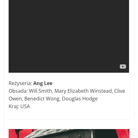
Reżyseria:
Ang Lee
Obsada: Will Smith, Mary Elizabeth Winstead, Clive
Owen, Benedict Wong, Douglas Hodge
Kraj: USA