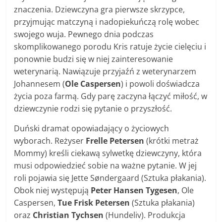
znaczenia. Dziewczyna gra pierwsze skrzypce,
przyjmując matczyną i nadopiekuńczą rolę wobec
swojego wuja. Pewnego dnia podczas
skomplikowanego porodu Kris ratuje życie cielęciu i
ponownie budzi się w niej zainteresowanie
weterynarią. Nawiązuje przyjaźń z weterynarzem
Johannesem (
Ole Caspersen
) i powoli doświadcza
życia poza farmą. Gdy parę zaczyna łączyć miłość, w
dziewczynie rodzi się pytanie o przyszłość.
Duński dramat opowiadający o życiowych
wyborach. Reżyser
Frelle Petersen
(krótki metraż
Mommy) kreśli ciekawą sylwetkę dziewczyny, która
musi odpowiedzieć sobie na ważne pytanie. W jej
roli pojawia się Jette Søndergaard (Sztuka płakania).
Obok niej występują
Peter Hansen Tygesen
, Ole
Caspersen,
Tue Frisk Petersen
(Sztuka płakania)
oraz
Christian Tychsen
(Hundeliv). Produkcja