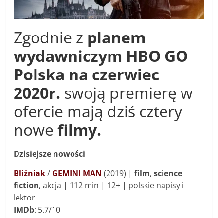
Zgodnie z
planem
wydawniczym HBO GO
Polska na czerwiec
2020r.
swoją premierę w
ofercie mają dziś cztery
nowe
filmy.
Dzisiejsze nowości
Bliźniak
/
GEMINI MAN
(2019) |
film
,
science
fiction
, akcja | 112 min | 12+ | polskie napisy i
lektor
IMDb
: 5.7/10