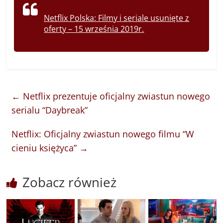
Netflix Polska: Filmy i seriale usunięte z
oferty – 15 września 2019r.
←
Netflix prezentuje oficjalny zwiastun nowego
serialu “Daybreak”
Netflix: Oficjalny zwiastun nowego filmu “W
cieniu księżyca”
→
Zobacz również