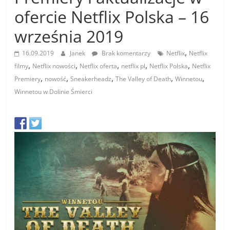
ofercie Netflix Polska – 16
września 2019
,
16.09.2019
Janek
Brak komentarzy
Netflix
Netflix
,
,
,
,
,
filmy
Netflix nowości
Netflix oferta
netflix pl
Netflix Polska
Netflix
,
,
,
,
,
Premiery
nowość
Sneakerheadz
The Valley of Death
Winnetou
Winnetou w Dolinie Śmierci