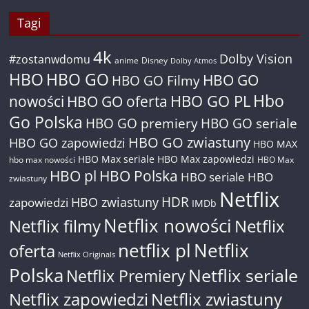
Tagi
4k
Dolby Vision
#zostanwdomu
anime
Disney
Dolby Atmos
HBO
HBO GO
HBO GO
HBO GO Filmy
Hbo
nowości
HBO GO oferta
HBO GO PL
Go Polska
HBO GO premiery
HBO GO seriale
HBO GO zwiastuny
HBO GO zapowiedzi
HBO MAX
HBO Max seriale
HBO Max zapowiedzi
hbo max nowości
HBO Max
HBO pl
HBO Polska
HBO seriale
HBO
zwiastuny
Netflix
HDR
HBO zwiastuny
zapowiedzi
IMDb
Netflix nowości
Netflix filmy
Netflix
netflix pl
Netflix
oferta
Netflix Originals
Polska
Netflix seriale
Netflix Premiery
Netflix zapowiedzi
Netflix zwiastuny