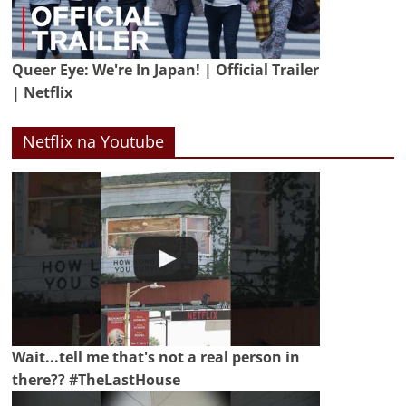
Queer Eye: We're In Japan! | Official Trailer
| Netflix
Netflix na Youtube
Wait...tell me that's not a real person in
there?? #TheLastHouse