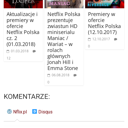
Aktualizacje i
Netflix Polska
Premiery w
premiery w
prezentuje
ofercie
ofercie
zwiastun HD
Netflix Polska
Netflix Polska
miniserialu
(12.10.2017)
cz. 2
Maniac /
12.10.2017
(01.03.2018)
Wariat – w
0
rolach
01.03.2018
głównych
12
Jonah Hill i
Emma Stone
06.08.2018
0
KOMENTARZE:
Nflix.pl
Disqus