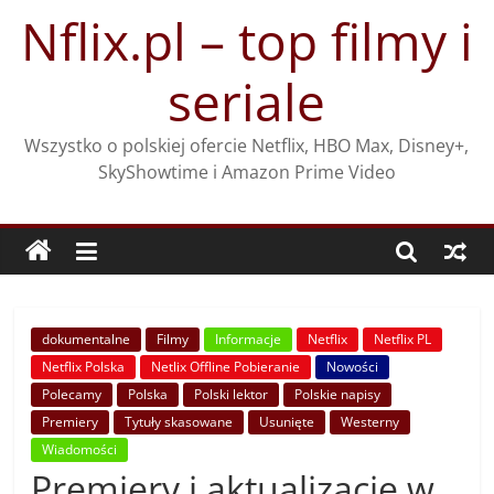
Przejdź
Nflix.pl – top filmy i
do
treści
seriale
Wszystko o polskiej ofercie Netflix, HBO Max, Disney+,
SkyShowtime i Amazon Prime Video
dokumentalne
Filmy
Informacje
Netflix
Netflix PL
Netflix Polska
Netlix Offline Pobieranie
Nowości
Polecamy
Polska
Polski lektor
Polskie napisy
Premiery
Tytuły skasowane
Usunięte
Westerny
Wiadomości
Premiery i aktualizacje w