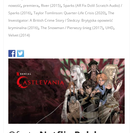
,
,
,
nowość
premiera
River (2015)
Sparks (AR Fix DoVi Scratch Audio) /
,
,
Sparks (2016)
Taylor Tomlinson: Quarter-Life Crisis (2020)
The
Investigator: A British Crime Story / Śledczy: Brytyjska opowieść
,
,
,
kryminalna (2016)
The Snowman / Pierwszy śnieg (2017)
UHD
Velvet (2014)