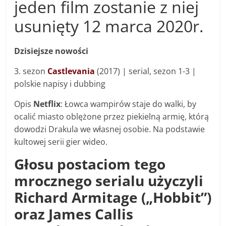
jeden film zostanie z niej
usunięty 12 marca 2020r.
Dzisiejsze nowości
3. sezon
Castlevania
(2017) |
serial, sezon 1-3 |
p
olskie
napisy i
dubbing
Opis
Netflix
: Łowca wampirów staje do walki, by
ocalić miasto oblężone przez piekielną armię, którą
dowodzi Drakula we własnej osobie. Na podstawie
kultowej serii gier wideo.
Głosu postaciom tego
mrocznego serialu użyczyli
Richard Armitage („Hobbit”)
oraz James Callis