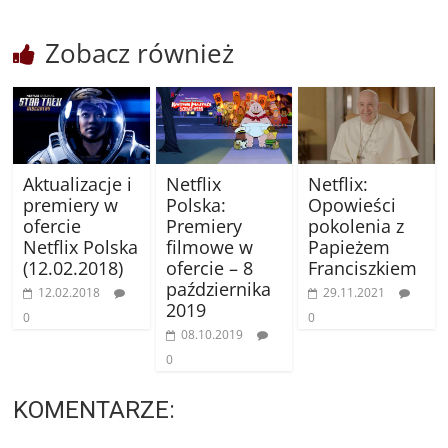
Zobacz również
Aktualizacje i
Netflix
Netflix:
premiery w
Polska:
Opowieści
ofercie
Premiery
pokolenia z
Netflix Polska
filmowe w
Papieżem
(12.02.2018)
ofercie – 8
Franciszkiem
października
12.02.2018
29.11.2021
2019
0
0
08.10.2019
0
KOMENTARZE: