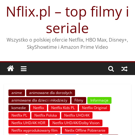
Przejdź
Nflix.pl – top filmy i
do
treści
seriale
Wszystko o polskiej ofercie Netflix, HBO Max, Disney+,
SkyShowtime i Amazon Prime Video
anime
animowane dla dorosłych
animowane dla dzieci i młodzieży
Filmy
Informacje
komedie
Netflix
Netflix Kids PL
Netflix Original
Netflix PL
Netflix Polska
Netflix UHD/4K
Netflix UHD/4K HDR
Netflix UHD/4K/Dolby Vision
Netflix wyprodukowany film
Netlix Offline Pobieranie