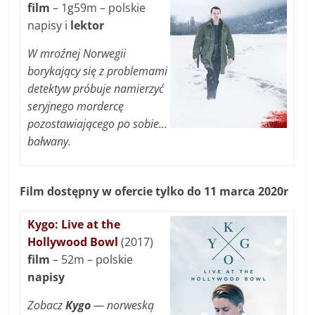
film
– 1g59m – polskie
napisy i
lektor
W mroźnej Norwegii
borykający się z problemami
detektyw próbuje namierzyć
seryjnego mordercę
pozostawiającego po sobie…
bałwany.
Film dostępny w ofercie tylko do 11 marca 2020r
Kygo: Live at the
Hollywood Bowl
(2017)
film
– 52m – polskie
napisy
Zobacz
Kygo
— norweską