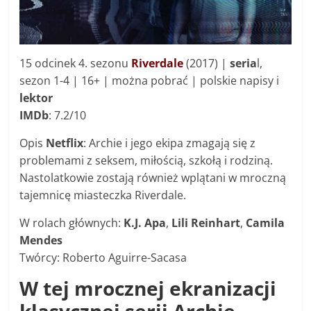
15 odcinek 4. sezonu
Riverdale
(2017) |
seria
l,
sezon 1-4 | 16+ | można pobrać | polskie napisy i
lektor
IMDb
: 7.2/10
Opis
Netflix
: Archie i jego ekipa zmagają się z
problemami z seksem, miłością, szkołą i rodziną.
Nastolatkowie zostają również wplątani w mroczną
tajemnicę miasteczka Riverdale.
W rolach głównych:
K.J. Apa
,
Lili Reinhart
,
Camila
Mendes
Twórcy: Roberto Aguirre-Sacasa
W tej mrocznej ekranizacji
klasycznej serii Archie