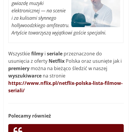
gwiazdę muzyki
elektronicznej — na scenie
i za kulisami słynnego
hollywoodzkiego amfiteatru.
Artyście towarzyszą wyjątkowi goście specjalni.
Wszystkie
filmy
i
seriale
przeznaczone do
usunięcia z oferty
Netflix
Polska oraz usunięte jak i
premiery
można na bieżąco śledzić w naszej
wyszukiwarce
na stronie
https://www.nflix.pl/netflix-polska-lista-filmow-
seriali/
Polecamy również