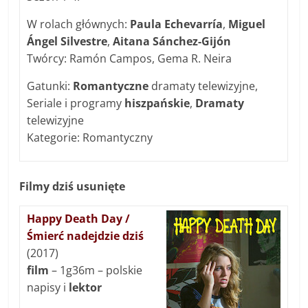
W rolach głównych:
Paula Echevarría
,
Miguel
Ángel Silvestre
,
Aitana Sánchez-Gijón
Twórcy: Ramón Campos, Gema R. Neira
Gatunki:
Romantyczne
dramaty telewizyjne,
Seriale i programy
hiszpańskie
,
Dramaty
telewizyjne
Kategorie: Romantyczny
Filmy dziś usunięte
Happy Death Day /
Śmierć nadejdzie dziś
(2017)
film
– 1g36m – polskie
napisy i
lektor