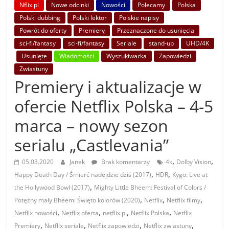
Nflix.pl
Nowe odcinki
Nowości
Polecamy
Polska
Polski dubbing
Polski lektor
Polskie napisy
Powrót do oferty
Premiery
Przeznaczone do usunięcia
sci-fi/fantasy
sci-fi/fantasy
Seriale
stand-up
UHD/4K
Usunięte
Wiadomości
Wyszukiwarka
Zapowiedzi
Zwiastuny
Premiery i aktualizacje w
ofercie Netflix Polska – 4-5
marca – nowy sezon
serialu „Castlevania”
,
,
05.03.2020
Janek
Brak komentarzy
4k
Dolby Vision
,
,
Happy Death Day / Śmierć nadejdzie dziś (2017)
HDR
Kygo: Live at
,
the Hollywood Bowl (2017)
Mighty Little Bheem: Festival of Colors /
,
,
,
Potężny mały Bheem: Święto kolorów (2020)
Netflix
Netflix filmy
,
,
,
,
Netflix nowości
Netflix oferta
netflix pl
Netflix Polska
Netflix
,
,
,
,
Premiery
Netflix seriale
Netflix zapowiedzi
Netflix zwiastuny