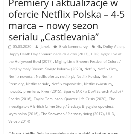
Premiery i aktualizacje w
ofercie Netflix Polska – 4-5
marca – nowy sezon
serialu „Castlevania”
,
,
05.03.2020
Janek
Brak komentarzy
4k
Dolby Vision
,
,
Happy Death Day / Śmierć nadejdzie dziś (2017)
HDR
Kygo: Live at
,
the Hollywood Bowl (2017)
Mighty Little Bheem: Festival of Colors /
,
,
,
Potężny mały Bheem: Święto kolorów (2020)
Netflix
Netflix filmy
,
,
,
,
Netflix nowości
Netflix oferta
netflix pl
Netflix Polska
Netflix
,
,
,
,
Premiery
Netflix seriale
Netflix zapowiedzi
Netflix zwiastuny
,
,
,
nowość
premiera
River (2015)
Sparks (AR Fix DoVi Scratch Audio) /
,
,
Sparks (2016)
Taylor Tomlinson: Quarter-Life Crisis (2020)
The
Investigator: A British Crime Story / Śledczy: Brytyjska opowieść
,
,
,
kryminalna (2016)
The Snowman / Pierwszy śnieg (2017)
UHD
Velvet (2014)
Oferta Netflix Polska powiększyła się dziś o jeden nowy