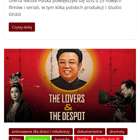
Oferta Netflix Polska powiększyła się dziś o 25 nowych
filmów i seriali, w tym kilka polskich produkcji i Studio
Ghibli
Czytaj dalej
animowane dla dzieci i młodzieży
dokumentalne
dramaty
Filmy
Informacje
komedie
Netflix
Netflix Kids PL