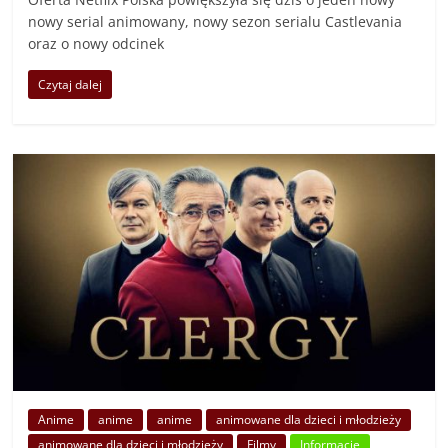
nowy serial animowany, nowy sezon serialu Castlevania
oraz o nowy odcinek
Czytaj dalej
Anime
anime
anime
animowane dla dzieci i młodzieży
animowane dla dzieci i młodzieży
Filmy
Informacje