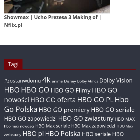
Showmax | Ucho Prezesa 3 Making of |
Nflix.pl
Tagi
4k
Dolby Vision
#zostanwdomu
anime
Disney
Dolby Atmos
HBO
HBO GO
HBO GO
HBO GO Filmy
Hbo
nowości
HBO GO oferta
HBO GO PL
Go Polska
HBO GO premiery
HBO GO seriale
HBO GO zwiastuny
HBO GO zapowiedzi
HBO MAX
HBO Max seriale
HBO Max zapowiedzi
hbo max nowości
HBO Max
HBO pl
HBO Polska
HBO seriale
HBO
zwiastuny