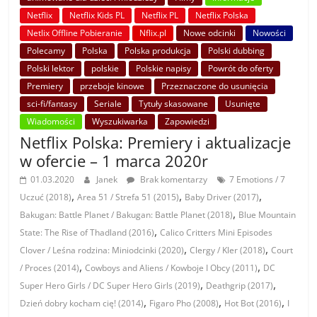
Netflix
Netflix Kids PL
Netflix PL
Netflix Polska
Netlix Offline Pobieranie
Nflix.pl
Nowe odcinki
Nowości
Polecamy
Polska
Polska produkcja
Polski dubbing
Polski lektor
polskie
Polskie napisy
Powrót do oferty
Premiery
przeboje kinowe
Przeznaczone do usunięcia
sci-fi/fantasy
Seriale
Tytuły skasowane
Usunięte
Wiadomości
Wyszukiwarka
Zapowiedzi
Netflix Polska: Premiery i aktualizacje
w ofercie – 1 marca 2020r
01.03.2020
Janek
Brak komentarzy
7 Emotions / 7
,
,
,
Uczuć (2018)
Area 51 / Strefa 51 (2015)
Baby Driver (2017)
,
Bakugan: Battle Planet / Bakugan: Battle Planet (2018)
Blue Mountain
,
State: The Rise of Thadland (2016)
Calico Critters Mini Episodes
,
,
Clover / Leśna rodzina: Miniodcinki (2020)
Clergy / Kler (2018)
Court
,
,
/ Proces (2014)
Cowboys and Aliens / Kowboje I Obcy (2011)
DC
,
,
Super Hero Girls / DC Super Hero Girls (2019)
Deathgrip (2017)
,
,
,
Dzień dobry kocham cię! (2014)
Figaro Pho (2008)
Hot Bot (2016)
I