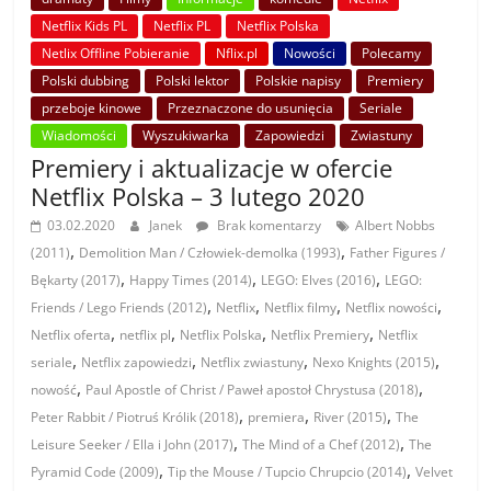
Netflix Kids PL
Netflix PL
Netflix Polska
Netlix Offline Pobieranie
Nflix.pl
Nowości
Polecamy
Polski dubbing
Polski lektor
Polskie napisy
Premiery
przeboje kinowe
Przeznaczone do usunięcia
Seriale
Wiadomości
Wyszukiwarka
Zapowiedzi
Zwiastuny
Premiery i aktualizacje w ofercie
Netflix Polska – 3 lutego 2020
03.02.2020
Janek
Brak komentarzy
Albert Nobbs
,
,
(2011)
Demolition Man / Człowiek-demolka (1993)
Father Figures /
,
,
,
Bękarty (2017)
Happy Times (2014)
LEGO: Elves (2016)
LEGO:
,
,
,
,
Friends / Lego Friends (2012)
Netflix
Netflix filmy
Netflix nowości
,
,
,
,
Netflix oferta
netflix pl
Netflix Polska
Netflix Premiery
Netflix
,
,
,
,
seriale
Netflix zapowiedzi
Netflix zwiastuny
Nexo Knights (2015)
,
,
nowość
Paul Apostle of Christ / Paweł apostoł Chrystusa (2018)
,
,
,
Peter Rabbit / Piotruś Królik (2018)
premiera
River (2015)
The
,
,
Leisure Seeker / Ella i John (2017)
The Mind of a Chef (2012)
The
,
,
Pyramid Code (2009)
Tip the Mouse / Tupcio Chrupcio (2014)
Velvet