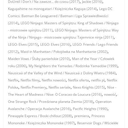
,
,
DoUntil I Don't / Na zawsze… do czasu (2017)
Jackie (2016)
,
Kaguyahime no monogatari / Księżniczka Kaguya (2014)
Lego DC
Comics: Batman Be-Leaguered / Batman i Liga Sprawiedliwości
,
(2014)
LEGO Ninjago: Masters of Spinjitzu: King of Shadows / Ninjago
,
- mistrzowie spinjitzu (2011)
LEGO Ninjago: Masters of Spinjitzu: Way
,
of the Ninja / Ninjago - mistrzowie spinjitzu: Tajemnice ninja (2011)
,
,
LEGO: Elves (2015)
LEGO: Elves (2016)
LEGO: Friends / Lego Friends
,
,
(2012)
Maid in Manhattan / Pokojówka na Manhattanie (2002)
,
Maiden Vows / Śluby panieńskie (2010)
Man of the Year / Człowiek
,
,
roku (2006)
My Neighbors the Yamadas / Rodzinka Yamadów (1999)
,
Nausicaä of the Valley of the Wind / Nausicaä z Doliny Wiatru (1984)
,
,
,
,
,
Netflix
Netflix filmy
Netflix nowości
Netflix oferta
netflix pl
Netflix
,
,
,
,
Polska
Netflix Premiery
Netflix seriale
Nexo Knights (2015)
Nise -
,
,
The Heart of Madness / Nise: O Coracao da Loucura (2016)
nowość
,
One Strange Rock / Przedziwna planeta Ziemia (2018)
Operation
,
,
Avalanche / Operacja Avalanche (2016)
Pacific Heights (1990)
,
,
Pineapple Express / Boski chillout (2008)
premiera
Princess
,
Mononoke / Księżniczka Mononoke (1997)
Reservoir Dogs / Wściekłe