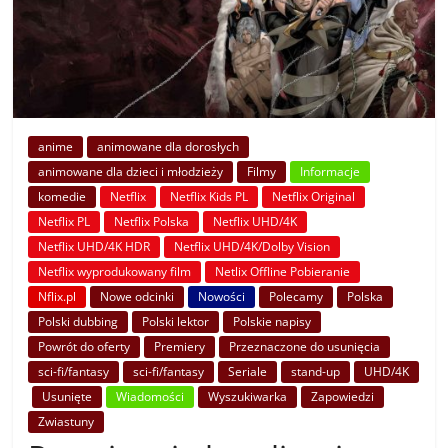
anime
animowane dla dorosłych
animowane dla dzieci i młodzieży
Filmy
Informacje
komedie
Netflix
Netflix Kids PL
Netflix Original
Netflix PL
Netflix Polska
Netflix UHD/4K
Netflix UHD/4K HDR
Netflix UHD/4K/Dolby Vision
Netflix wyprodukowany film
Netlix Offline Pobieranie
Nflix.pl
Nowe odcinki
Nowości
Polecamy
Polska
Polski dubbing
Polski lektor
Polskie napisy
Powrót do oferty
Premiery
Przeznaczone do usunięcia
sci-fi/fantasy
sci-fi/fantasy
Seriale
stand-up
UHD/4K
Usunięte
Wiadomości
Wyszukiwarka
Zapowiedzi
Zwiastuny