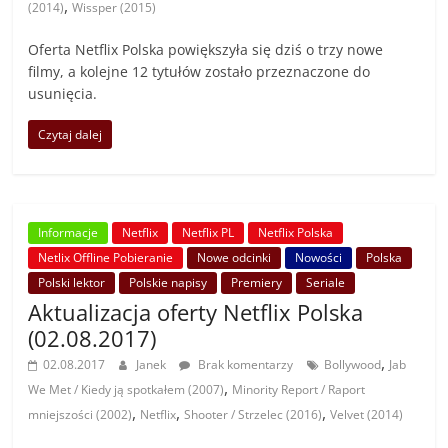
,
(2014)
Wissper (2015)
Oferta Netflix Polska powiększyła się dziś o trzy nowe
filmy, a kolejne 12 tytułów zostało przeznaczone do
usunięcia.
Czytaj dalej
Informacje
Netflix
Netflix PL
Netflix Polska
Netlix Offline Pobieranie
Nowe odcinki
Nowości
Polska
Polski lektor
Polskie napisy
Premiery
Seriale
Aktualizacja oferty Netflix Polska
(02.08.2017)
,
02.08.2017
Janek
Brak komentarzy
Bollywood
Jab
,
We Met / Kiedy ją spotkałem (2007)
Minority Report / Raport
,
,
,
mniejszości (2002)
Netflix
Shooter / Strzelec (2016)
Velvet (2014)