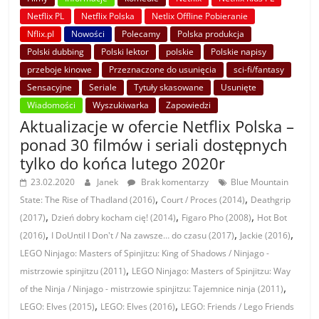
Netflix PL
Netflix Polska
Netlix Offline Pobieranie
Nflix.pl
Nowości
Polecamy
Polska produkcja
Polski dubbing
Polski lektor
polskie
Polskie napisy
przeboje kinowe
Przeznaczone do usunięcia
sci-fi/fantasy
Sensacyjne
Seriale
Tytuły skasowane
Usunięte
Wiadomości
Wyszukiwarka
Zapowiedzi
Aktualizacje w ofercie Netflix Polska –
ponad 30 filmów i seriali dostępnych
tylko do końca lutego 2020r
23.02.2020
Janek
Brak komentarzy
Blue Mountain
,
,
State: The Rise of Thadland (2016)
Court / Proces (2014)
Deathgrip
,
,
,
(2017)
Dzień dobry kocham cię! (2014)
Figaro Pho (2008)
Hot Bot
,
,
,
(2016)
I DoUntil I Don't / Na zawsze… do czasu (2017)
Jackie (2016)
LEGO Ninjago: Masters of Spinjitzu: King of Shadows / Ninjago -
,
mistrzowie spinjitzu (2011)
LEGO Ninjago: Masters of Spinjitzu: Way
,
of the Ninja / Ninjago - mistrzowie spinjitzu: Tajemnice ninja (2011)
,
,
LEGO: Elves (2015)
LEGO: Elves (2016)
LEGO: Friends / Lego Friends