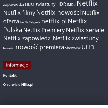
Netflix
HDR
HBO zwiastuny
zapowiedzi
IMDb
Netflix nowości
Netflix filmy
Netflix
netflix pl
Netflix
oferta
Netflix Originals
Polska
Netflix seriale
Netflix Premiery
Netflix zapowiedzi
Netflix zwiastuny
nowość
premiera
UHD
ShowMax
Nowości
Informacje
Kontakt
O serwisie Nflix.pl