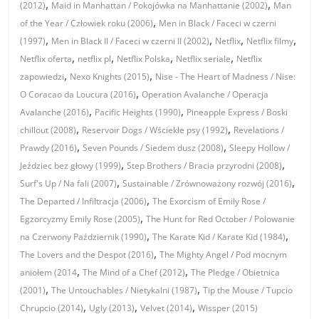
,
,
(2012)
Maid in Manhattan / Pokojówka na Manhattanie (2002)
Man
,
of the Year / Człowiek roku (2006)
Men in Black / Faceci w czerni
,
,
,
,
(1997)
Men in Black II / Faceci w czerni II (2002)
Netflix
Netflix filmy
,
,
,
,
Netflix oferta
netflix pl
Netflix Polska
Netflix seriale
Netflix
,
,
zapowiedzi
Nexo Knights (2015)
Nise - The Heart of Madness / Nise:
,
O Coracao da Loucura (2016)
Operation Avalanche / Operacja
,
,
Avalanche (2016)
Pacific Heights (1990)
Pineapple Express / Boski
,
,
chillout (2008)
Reservoir Dogs / Wściekłe psy (1992)
Revelations /
,
,
Prawdy (2016)
Seven Pounds / Siedem dusz (2008)
Sleepy Hollow /
,
,
Jeździec bez głowy (1999)
Step Brothers / Bracia przyrodni (2008)
,
,
Surf's Up / Na fali (2007)
Sustainable / Zrównoważony rozwój (2016)
,
The Departed / Infiltracja (2006)
The Exorcism of Emily Rose /
,
Egzorcyzmy Emily Rose (2005)
The Hunt for Red October / Polowanie
,
,
na Czerwony Październik (1990)
The Karate Kid / Karate Kid (1984)
,
The Lovers and the Despot (2016)
The Mighty Angel / Pod mocnym
,
,
aniołem (2014
The Mind of a Chef (2012)
The Pledge / Obietnica
,
,
(2001)
The Untouchables / Nietykalni (1987)
Tip the Mouse / Tupcio
,
,
,
Chrupcio (2014)
Ugly (2013)
Velvet (2014)
Wissper (2015)