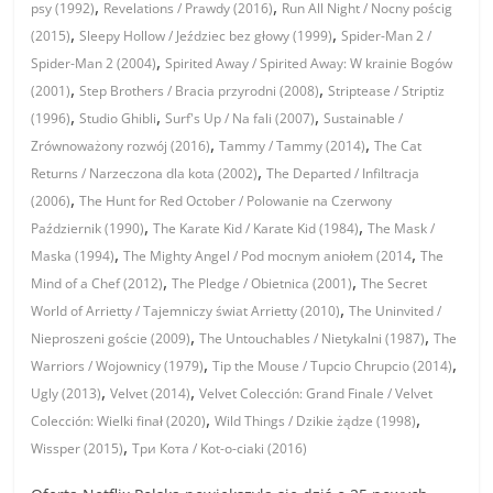
,
,
psy (1992)
Revelations / Prawdy (2016)
Run All Night / Nocny pościg
,
,
(2015)
Sleepy Hollow / Jeździec bez głowy (1999)
Spider-Man 2 /
,
Spider-Man 2 (2004)
Spirited Away / Spirited Away: W krainie Bogów
,
,
(2001)
Step Brothers / Bracia przyrodni (2008)
Striptease / Striptiz
,
,
,
(1996)
Studio Ghibli
Surf's Up / Na fali (2007)
Sustainable /
,
,
Zrównoważony rozwój (2016)
Tammy / Tammy (2014)
The Cat
,
Returns / Narzeczona dla kota (2002)
The Departed / Infiltracja
,
(2006)
The Hunt for Red October / Polowanie na Czerwony
,
,
Październik (1990)
The Karate Kid / Karate Kid (1984)
The Mask /
,
,
Maska (1994)
The Mighty Angel / Pod mocnym aniołem (2014
The
,
,
Mind of a Chef (2012)
The Pledge / Obietnica (2001)
The Secret
,
World of Arrietty / Tajemniczy świat Arrietty (2010)
The Uninvited /
,
,
Nieproszeni goście (2009)
The Untouchables / Nietykalni (1987)
The
,
,
Warriors / Wojownicy (1979)
Tip the Mouse / Tupcio Chrupcio (2014)
,
,
Ugly (2013)
Velvet (2014)
Velvet Colección: Grand Finale / Velvet
,
,
Colección: Wielki finał (2020)
Wild Things / Dzikie żądze (1998)
,
Wissper (2015)
Три Кота / Kot-o-ciaki (2016)