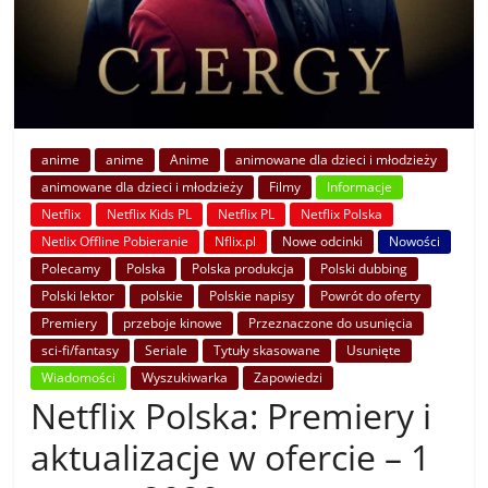
anime
anime
Anime
animowane dla dzieci i młodzieży
animowane dla dzieci i młodzieży
Filmy
Informacje
Netflix
Netflix Kids PL
Netflix PL
Netflix Polska
Netlix Offline Pobieranie
Nflix.pl
Nowe odcinki
Nowości
Polecamy
Polska
Polska produkcja
Polski dubbing
Polski lektor
polskie
Polskie napisy
Powrót do oferty
Premiery
przeboje kinowe
Przeznaczone do usunięcia
sci-fi/fantasy
Seriale
Tytuły skasowane
Usunięte
Wiadomości
Wyszukiwarka
Zapowiedzi
Netflix Polska: Premiery i
aktualizacje w ofercie – 1