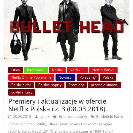
Filmy
Informacje
Netflix
Netflix PL
Netflix Polska
Netlix Offline Pobieranie
Nowości
Polecamy
Polska
Polski lektor
Polskie napisy
Premiery
przeboje kinowe
sci-fi/fantasy
Premiery i aktualizacje w ofercie
Netflix Polska cz. 3 (08.03.2018)
08.03.2018
Janek
Brak komentarzy
Battlefield Earth
,
/ Bitwa o Ziemię (2000)
Black Hawk Down / Helikopter w ogniu
,
,
(2001)
Bullet Head (2017)
Elles étaient en guerre 1939-1945 /