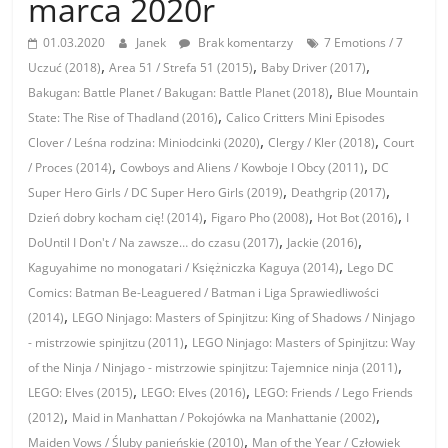
marca 2020r
01.03.2020
Janek
Brak komentarzy
7 Emotions / 7
,
,
,
Uczuć (2018)
Area 51 / Strefa 51 (2015)
Baby Driver (2017)
,
Bakugan: Battle Planet / Bakugan: Battle Planet (2018)
Blue Mountain
,
State: The Rise of Thadland (2016)
Calico Critters Mini Episodes
,
,
Clover / Leśna rodzina: Miniodcinki (2020)
Clergy / Kler (2018)
Court
,
,
/ Proces (2014)
Cowboys and Aliens / Kowboje I Obcy (2011)
DC
,
,
Super Hero Girls / DC Super Hero Girls (2019)
Deathgrip (2017)
,
,
,
Dzień dobry kocham cię! (2014)
Figaro Pho (2008)
Hot Bot (2016)
I
,
,
DoUntil I Don't / Na zawsze… do czasu (2017)
Jackie (2016)
,
Kaguyahime no monogatari / Księżniczka Kaguya (2014)
Lego DC
Comics: Batman Be-Leaguered / Batman i Liga Sprawiedliwości
,
(2014)
LEGO Ninjago: Masters of Spinjitzu: King of Shadows / Ninjago
,
- mistrzowie spinjitzu (2011)
LEGO Ninjago: Masters of Spinjitzu: Way
,
of the Ninja / Ninjago - mistrzowie spinjitzu: Tajemnice ninja (2011)
,
,
LEGO: Elves (2015)
LEGO: Elves (2016)
LEGO: Friends / Lego Friends
,
,
(2012)
Maid in Manhattan / Pokojówka na Manhattanie (2002)
,
Maiden Vows / Śluby panieńskie (2010)
Man of the Year / Człowiek