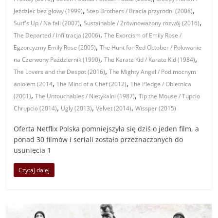
,
,
Jeździec bez głowy (1999)
Step Brothers / Bracia przyrodni (2008)
,
,
Surf's Up / Na fali (2007)
Sustainable / Zrównoważony rozwój (2016)
,
The Departed / Infiltracja (2006)
The Exorcism of Emily Rose /
,
Egzorcyzmy Emily Rose (2005)
The Hunt for Red October / Polowanie
,
,
na Czerwony Październik (1990)
The Karate Kid / Karate Kid (1984)
,
The Lovers and the Despot (2016)
The Mighty Angel / Pod mocnym
,
,
aniołem (2014
The Mind of a Chef (2012)
The Pledge / Obietnica
,
,
(2001)
The Untouchables / Nietykalni (1987)
Tip the Mouse / Tupcio
,
,
,
Chrupcio (2014)
Ugly (2013)
Velvet (2014)
Wissper (2015)
Oferta Netflix Polska pomniejszyła się dziś o jeden film, a
ponad 30 filmów i seriali zostało przeznaczonych do
usunięcia 1
Czytaj dalej