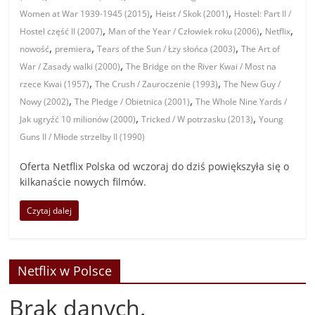
,
,
Women at War 1939-1945 (2015)
Heist / Skok (2001)
Hostel: Part II /
,
,
,
Hostel część II (2007)
Man of the Year / Człowiek roku (2006)
Netflix
,
,
,
nowość
premiera
Tears of the Sun / Łzy słońca (2003)
The Art of
,
War / Zasady walki (2000)
The Bridge on the River Kwai / Most na
,
,
rzece Kwai (1957)
The Crush / Zauroczenie (1993)
The New Guy /
,
,
Nowy (2002)
The Pledge / Obietnica (2001)
The Whole Nine Yards /
,
,
Jak ugryźć 10 milionów (2000)
Tricked / W potrzasku (2013)
Young
Guns II / Młode strzelby II (1990)
Oferta Netflix Polska od wczoraj do dziś powiększyła się o
kilkanaście nowych filmów.
Czytaj dalej
Netflix w Polsce
Brak danych.