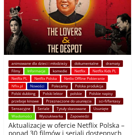
animowane dla dzieci i młodzieży
dokumentalne
dramaty
Filmy
Informacje
komedie
Netflix
Netflix Kids PL
Netflix PL
Netflix Polska
Netlix Offline Pobieranie
Nflix.pl
Nowości
Polecamy
Polska produkcja
Polski dubbing
Polski lektor
polskie
Polskie napisy
przeboje kinowe
Przeznaczone do usunięcia
sci-fi/fantasy
Sensacyjne
Seriale
Tytuły skasowane
Usunięte
Wiadomości
Wyszukiwarka
Zapowiedzi
Aktualizacje w ofercie Netflix Polska –
ponad 30 filmów i seriali dostępnych