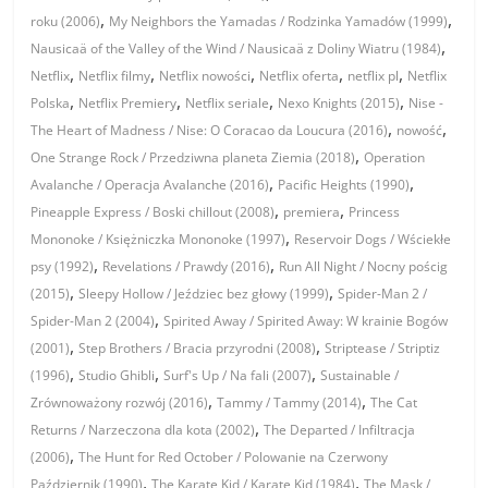
,
,
roku (2006)
My Neighbors the Yamadas / Rodzinka Yamadów (1999)
,
Nausicaä of the Valley of the Wind / Nausicaä z Doliny Wiatru (1984)
,
,
,
,
,
Netflix
Netflix filmy
Netflix nowości
Netflix oferta
netflix pl
Netflix
,
,
,
,
Polska
Netflix Premiery
Netflix seriale
Nexo Knights (2015)
Nise -
,
,
The Heart of Madness / Nise: O Coracao da Loucura (2016)
nowość
,
One Strange Rock / Przedziwna planeta Ziemia (2018)
Operation
,
,
Avalanche / Operacja Avalanche (2016)
Pacific Heights (1990)
,
,
Pineapple Express / Boski chillout (2008)
premiera
Princess
,
Mononoke / Księżniczka Mononoke (1997)
Reservoir Dogs / Wściekłe
,
,
psy (1992)
Revelations / Prawdy (2016)
Run All Night / Nocny pościg
,
,
(2015)
Sleepy Hollow / Jeździec bez głowy (1999)
Spider-Man 2 /
,
Spider-Man 2 (2004)
Spirited Away / Spirited Away: W krainie Bogów
,
,
(2001)
Step Brothers / Bracia przyrodni (2008)
Striptease / Striptiz
,
,
,
(1996)
Studio Ghibli
Surf's Up / Na fali (2007)
Sustainable /
,
,
Zrównoważony rozwój (2016)
Tammy / Tammy (2014)
The Cat
,
Returns / Narzeczona dla kota (2002)
The Departed / Infiltracja
,
(2006)
The Hunt for Red October / Polowanie na Czerwony
,
,
Październik (1990)
The Karate Kid / Karate Kid (1984)
The Mask /