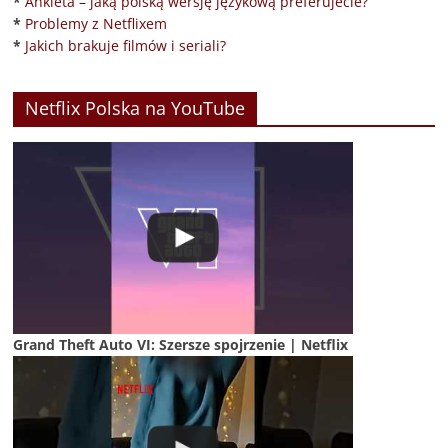
*
Ankieta – jaką polską wersję językową preferujecie?
*
Problemy z Netflixem
*
Jakich brakuje filmów i seriali?
Netflix Polska na YouTube
Grand Theft Auto VI: Szersze spojrzenie | Netflix