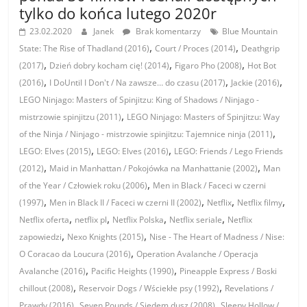
tylko do końca lutego 2020r
23.02.2020
Janek
Brak komentarzy
Blue Mountain
,
,
State: The Rise of Thadland (2016)
Court / Proces (2014)
Deathgrip
,
,
,
(2017)
Dzień dobry kocham cię! (2014)
Figaro Pho (2008)
Hot Bot
,
,
,
(2016)
I DoUntil I Don't / Na zawsze… do czasu (2017)
Jackie (2016)
LEGO Ninjago: Masters of Spinjitzu: King of Shadows / Ninjago -
,
mistrzowie spinjitzu (2011)
LEGO Ninjago: Masters of Spinjitzu: Way
,
of the Ninja / Ninjago - mistrzowie spinjitzu: Tajemnice ninja (2011)
,
,
LEGO: Elves (2015)
LEGO: Elves (2016)
LEGO: Friends / Lego Friends
,
,
(2012)
Maid in Manhattan / Pokojówka na Manhattanie (2002)
Man
,
of the Year / Człowiek roku (2006)
Men in Black / Faceci w czerni
,
,
,
,
(1997)
Men in Black II / Faceci w czerni II (2002)
Netflix
Netflix filmy
,
,
,
,
Netflix oferta
netflix pl
Netflix Polska
Netflix seriale
Netflix
,
,
zapowiedzi
Nexo Knights (2015)
Nise - The Heart of Madness / Nise:
,
O Coracao da Loucura (2016)
Operation Avalanche / Operacja
,
,
Avalanche (2016)
Pacific Heights (1990)
Pineapple Express / Boski
,
,
chillout (2008)
Reservoir Dogs / Wściekłe psy (1992)
Revelations /
,
,
Prawdy (2016)
Seven Pounds / Siedem dusz (2008)
Sleepy Hollow /