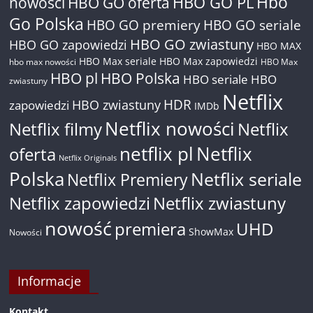
Hbo
nowości
HBO GO oferta
HBO GO PL
Go Polska
HBO GO premiery
HBO GO seriale
HBO GO zwiastuny
HBO GO zapowiedzi
HBO MAX
HBO Max seriale
HBO Max zapowiedzi
hbo max nowości
HBO Max
HBO pl
HBO Polska
HBO seriale
HBO
zwiastuny
Netflix
HDR
HBO zwiastuny
zapowiedzi
IMDb
Netflix nowości
Netflix filmy
Netflix
netflix pl
Netflix
oferta
Netflix Originals
Polska
Netflix seriale
Netflix Premiery
Netflix zapowiedzi
Netflix zwiastuny
nowość
premiera
UHD
ShowMax
Nowości
Informacje
Kontakt