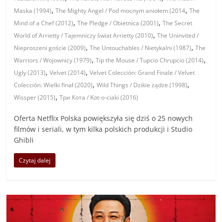
,
,
Maska (1994)
The Mighty Angel / Pod mocnym aniołem (2014
The
,
,
Mind of a Chef (2012)
The Pledge / Obietnica (2001)
The Secret
,
World of Arrietty / Tajemniczy świat Arrietty (2010)
The Uninvited /
,
,
Nieproszeni goście (2009)
The Untouchables / Nietykalni (1987)
The
,
,
Warriors / Wojownicy (1979)
Tip the Mouse / Tupcio Chrupcio (2014)
,
,
Ugly (2013)
Velvet (2014)
Velvet Colección: Grand Finale / Velvet
,
,
Colección: Wielki finał (2020)
Wild Things / Dzikie żądze (1998)
,
Wissper (2015)
Три Кота / Kot-o-ciaki (2016)
Oferta Netflix Polska powiększyła się dziś o 25 nowych
filmów i seriali, w tym kilka polskich produkcji i Studio
Ghibli
Czytaj dalej