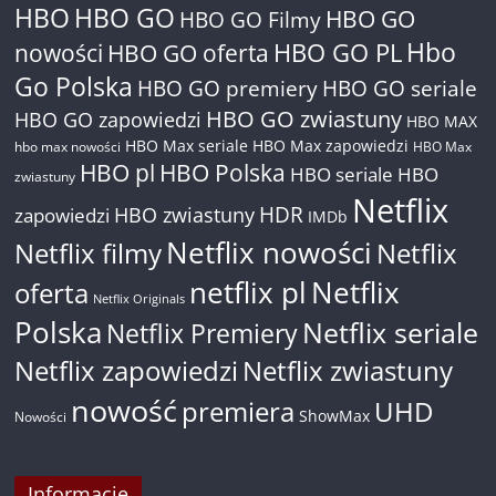
HBO
HBO GO
HBO GO
HBO GO Filmy
Hbo
nowości
HBO GO oferta
HBO GO PL
Go Polska
HBO GO premiery
HBO GO seriale
HBO GO zwiastuny
HBO GO zapowiedzi
HBO MAX
HBO Max seriale
HBO Max zapowiedzi
hbo max nowości
HBO Max
HBO pl
HBO Polska
HBO seriale
HBO
zwiastuny
Netflix
HDR
HBO zwiastuny
zapowiedzi
IMDb
Netflix nowości
Netflix filmy
Netflix
netflix pl
Netflix
oferta
Netflix Originals
Polska
Netflix seriale
Netflix Premiery
Netflix zapowiedzi
Netflix zwiastuny
nowość
premiera
UHD
ShowMax
Nowości
Informacje