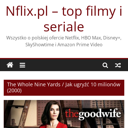
Przejdź
Nflix.pl – top filmy i
do
treści
seriale
Wszystko o polskiej ofercie Netflix, HBO Max, Disney+,
SkyShowtime i Amazon Prime Video
The Whole Nine Yards / Jak ugryźć 10 milionów
(2000)