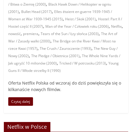
,
/ Bitwa o Ziemię (2000)
Black Hawk Down / Helikopter w ogniu
,
,
(2001)
Bullet Head (2017)
Elles étaient en guerre 1939-1945 /
,
,
Women at War 1939-1945 (2015)
Heist / Skok (2001)
Hostel: Part II /
,
,
,
Hostel część II (2007)
Man of the Year / Człowiek roku (2006)
Netflix
,
,
,
nowość
premiera
Tears of the Sun / Łzy słońca (2003)
The Art of
,
War / Zasady walki (2000)
The Bridge on the River Kwai / Most na
,
,
rzece Kwai (1957)
The Crush / Zauroczenie (1993)
The New Guy /
,
,
Nowy (2002)
The Pledge / Obietnica (2001)
The Whole Nine Yards /
,
,
Jak ugryźć 10 milionów (2000)
Tricked / W potrzasku (2013)
Young
Guns II / Młode strzelby II (1990)
Oferta Netflix Polska od wczoraj do dziś powiększyła się o
kilkanaście nowych filmów.
Czytaj dalej
Netflix w Polsce