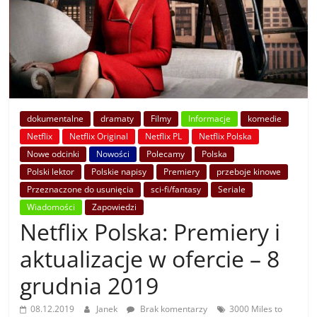
dokumentalne
dramaty
Filmy
Informacje
komedie
Netflix
Netflix Original
Netflix PL
Netflix Polska
Nowe odcinki
Nowości
Polecamy
Polska
Polski lektor
Polskie napisy
Premiery
przeboje kinowe
Przeznaczone do usunięcia
sci-fi/fantasy
Seriale
Wiadomości
Zapowiedzi
Netflix Polska: Premiery i
aktualizacje w ofercie – 8
grudnia 2019
08.12.2019
Janek
Brak komentarzy
3000 Miles to