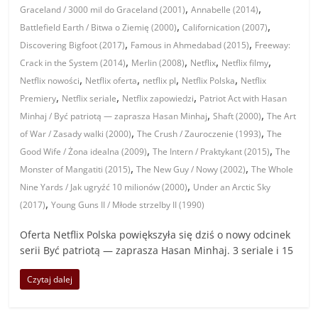
,
,
Graceland / 3000 mil do Graceland (2001)
Annabelle (2014)
,
,
Battlefield Earth / Bitwa o Ziemię (2000)
Californication (2007)
,
,
Discovering Bigfoot (2017)
Famous in Ahmedabad (2015)
Freeway:
,
,
,
,
Crack in the System (2014)
Merlin (2008)
Netflix
Netflix filmy
,
,
,
,
Netflix nowości
Netflix oferta
netflix pl
Netflix Polska
Netflix
,
,
,
Premiery
Netflix seriale
Netflix zapowiedzi
Patriot Act with Hasan
,
,
Minhaj / Być patriotą — zaprasza Hasan Minhaj
Shaft (2000)
The Art
,
,
of War / Zasady walki (2000)
The Crush / Zauroczenie (1993)
The
,
,
Good Wife / Żona idealna (2009)
The Intern / Praktykant (2015)
The
,
,
Monster of Mangatiti (2015)
The New Guy / Nowy (2002)
The Whole
,
Nine Yards / Jak ugryźć 10 milionów (2000)
Under an Arctic Sky
,
(2017)
Young Guns II / Młode strzelby II (1990)
Oferta Netflix Polska powiększyła się dziś o nowy odcinek
serii Być patriotą — zaprasza Hasan Minhaj. 3 seriale i 15
Czytaj dalej