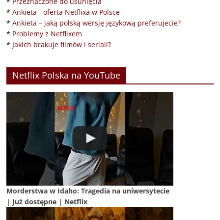
*
Przeznaczone do usunięcia
*
Ankieta - oferta Netflixa w Polsce
*
Ankieta – jaką polską wersję językową preferujecie?
*
Problemy z Netflixem
*
Jakich brakuje filmów i seriali?
Netflix Polska na YouTube
Morderstwa w Idaho: Tragedia na uniwersytecie
| Już dostępne | Netflix