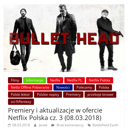
Filmy
Informacje
Netflix
Netflix PL
Netflix Polska
Netlix Offline Pobieranie
Nowości
Polecamy
Polska
Polski lektor
Polskie napisy
Premiery
przeboje kinowe
sci-fi/fantasy
Premiery i aktualizacje w ofercie
Netflix Polska cz. 3 (08.03.2018)
08.03.2018
Janek
Brak komentarzy
Battlefield Earth