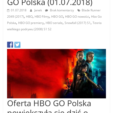
GO Polska (01.07.2018)
01.07.2018
Janek
Brak komentarzy
Blade Runner
,
,
,
,
,
2049 (2017)
HBO
HBO Filmy
HBO GO
HBO GO nowości
Hbo Go
,
,
,
,
Polska
HBO GO premiery
HBO seriale
Snowfall (2017) S1
Teoria
wielkiego podrywu (2008) S1 S2
Oferta HBO GO Polska
powiększyła się dziś o