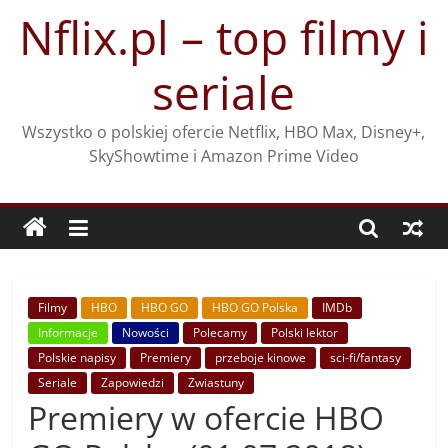
Przejdź
Nflix.pl – top filmy i
do
treści
seriale
Wszystko o polskiej ofercie Netflix, HBO Max, Disney+,
SkyShowtime i Amazon Prime Video
Filmy
HBO
HBO GO
HBO GO Polska
IMDb
Informacje
Nowości
Polecamy
Polski lektor
Polskie napisy
Premiery
przeboje kinowe
sci-fi/fantasy
Seriale
Zapowiedzi
Zwiastuny
Premiery w ofercie HBO