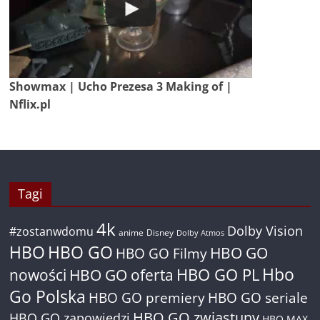
Showmax | Ucho Prezesa 3 Making of |
Nflix.pl
Tagi
4k
Dolby Vision
#zostanwdomu
anime
Disney
Dolby Atmos
HBO
HBO GO
HBO GO
HBO GO Filmy
Hbo
nowości
HBO GO oferta
HBO GO PL
Go Polska
HBO GO premiery
HBO GO seriale
HBO GO zwiastuny
HBO GO zapowiedzi
HBO MAX