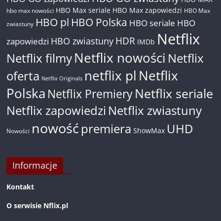
HBO Max seriale
HBO Max zapowiedzi
hbo max nowości
HBO Max
HBO pl
HBO Polska
HBO seriale
HBO
zwiastuny
Netflix
HDR
HBO zwiastuny
zapowiedzi
IMDb
Netflix nowości
Netflix filmy
Netflix
netflix pl
Netflix
oferta
Netflix Originals
Polska
Netflix seriale
Netflix Premiery
Netflix zapowiedzi
Netflix zwiastuny
nowość
premiera
UHD
ShowMax
Nowości
Informacje
Kontakt
O serwisie Nflix.pl