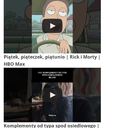
Piątek, piąteczek, piątunio | Rick i Morty |
HBO Max
Komplementy od typa spod osiedlowego |