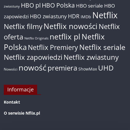
HBO pl
HBO Polska
HBO seriale
HBO
zwiastuny
Netflix
HDR
HBO zwiastuny
zapowiedzi
IMDb
Netflix nowości
Netflix filmy
Netflix
netflix pl
Netflix
oferta
Netflix Originals
Polska
Netflix seriale
Netflix Premiery
Netflix zapowiedzi
Netflix zwiastuny
nowość
premiera
UHD
ShowMax
Nowości
Informacje
Kontakt
O serwisie Nflix.pl