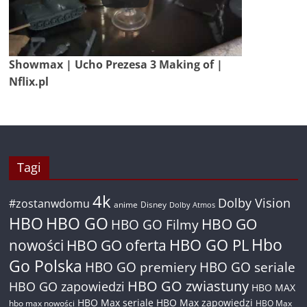
Showmax | Ucho Prezesa 3 Making of |
Nflix.pl
Tagi
4k
Dolby Vision
#zostanwdomu
anime
Disney
Dolby Atmos
HBO
HBO GO
HBO GO
HBO GO Filmy
Hbo
nowości
HBO GO oferta
HBO GO PL
Go Polska
HBO GO premiery
HBO GO seriale
HBO GO zwiastuny
HBO GO zapowiedzi
HBO MAX
HBO Max seriale
HBO Max zapowiedzi
hbo max nowości
HBO Max