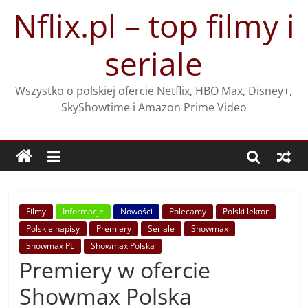
Przejdź
Nflix.pl – top filmy i
do
treści
seriale
Wszystko o polskiej ofercie Netflix, HBO Max, Disney+,
SkyShowtime i Amazon Prime Video
Filmy
Informacje
Nowości
Polecamy
Polski lektor
Polskie napisy
Premiery
Seriale
Showmax
Showmax PL
Showmax Polska
Premiery w ofercie
Showmax Polska