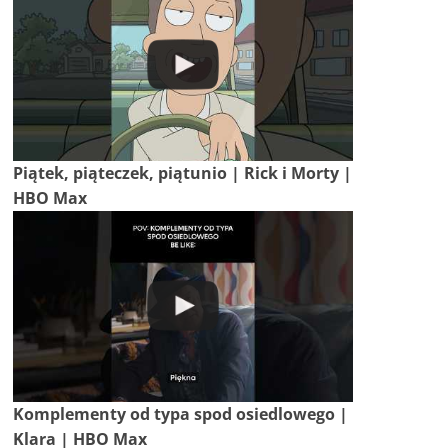
Piątek, piąteczek, piątunio | Rick i Morty |
HBO Max
Komplementy od typa spod osiedlowego |
Klara | HBO Max