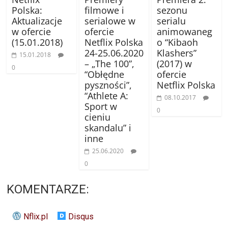
Polska:
filmowe i
sezonu
Aktualizacje
serialowe w
serialu
w ofercie
ofercie
animowaneg
(15.01.2018)
Netflix Polska
o “Kibaoh
24-25.06.2020
Klashers”
15.01.2018
– „The 100”,
(2017) w
0
“Obłędne
ofercie
pyszności”,
Netflix Polska
“Athlete A:
08.10.2017
Sport w
0
cieniu
skandalu” i
inne
25.06.2020
0
KOMENTARZE:
Nflix.pl
Disqus