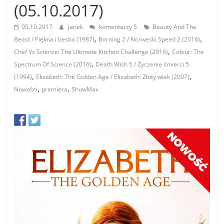
(05.10.2017)
05.10.2017
Janek
komentarzy 5
Beauty And The
,
,
Beast / Piękna i bestia (1987)
Borning 2 / Norweski Speed 2 (2016)
,
Chef Vs Science: The Ultimate Kitchen Challenge (2016)
Colour: The
,
Spectrum Of Science (2016)
Death Wish 5 / Życzenie śmierci 5
,
,
(1994)
Elizabeth: The Golden Age / Elizabeth: Złoty wiek (2007)
,
,
Nowości
premiera
ShowMax