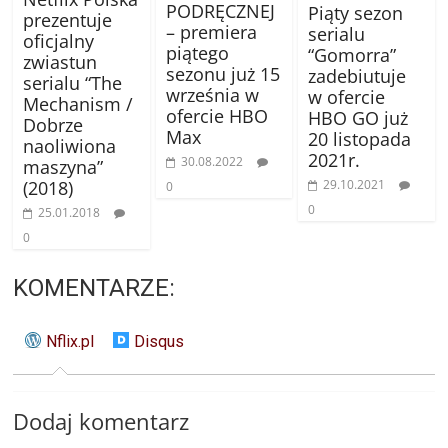
PODRĘCZNEJ
Piąty sezon
prezentuje
– premiera
serialu
oficjalny
piątego
“Gomorra”
zwiastun
sezonu już 15
zadebiutuje
serialu “The
września w
w ofercie
Mechanism /
ofercie HBO
HBO GO już
Dobrze
Max
20 listopada
naoliwiona
2021r.
30.08.2022
maszyna”
(2018)
29.10.2021
0
0
25.01.2018
0
KOMENTARZE:
Nflix.pl
Disqus
Dodaj komentarz