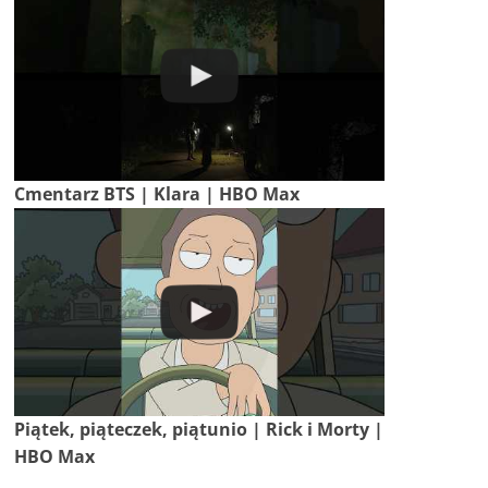
Cmentarz BTS | Klara | HBO Max
Piątek, piąteczek, piątunio | Rick i Morty |
HBO Max