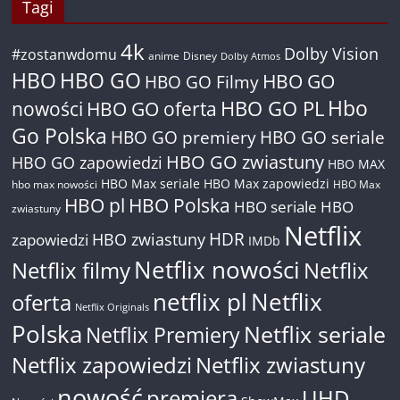
Tagi
4k
Dolby Vision
#zostanwdomu
anime
Disney
Dolby Atmos
HBO
HBO GO
HBO GO
HBO GO Filmy
Hbo
nowości
HBO GO oferta
HBO GO PL
Go Polska
HBO GO premiery
HBO GO seriale
HBO GO zwiastuny
HBO GO zapowiedzi
HBO MAX
HBO Max seriale
HBO Max zapowiedzi
hbo max nowości
HBO Max
HBO pl
HBO Polska
HBO seriale
HBO
zwiastuny
Netflix
HDR
HBO zwiastuny
zapowiedzi
IMDb
Netflix nowości
Netflix filmy
Netflix
netflix pl
Netflix
oferta
Netflix Originals
Polska
Netflix seriale
Netflix Premiery
Netflix zapowiedzi
Netflix zwiastuny
nowość
premiera
UHD