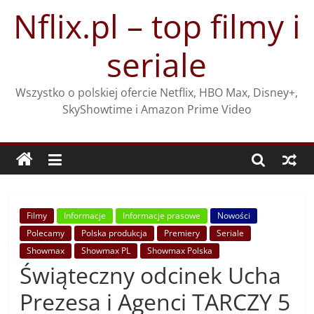
Przejdź
Nflix.pl – top filmy i
do
treści
seriale
Wszystko o polskiej ofercie Netflix, HBO Max, Disney+,
SkyShowtime i Amazon Prime Video
Filmy
Informacje
Informacje prasowe
Nowości
Polecamy
Polska produkcja
Premiery
Seriale
Showmax
Showmax PL
Showmax Polska
Świąteczny odcinek Ucha
Prezesa i Agenci TARCZY 5