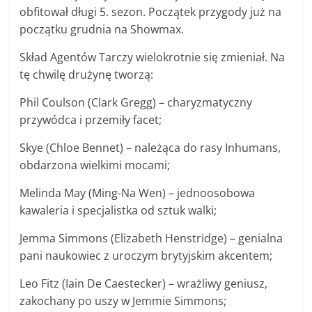
obfitował długi 5. sezon. Początek przygody już na
początku grudnia na Showmax.
Skład Agentów Tarczy wielokrotnie się zmieniał. Na
tę chwilę drużynę tworzą:
Phil Coulson (Clark Gregg) – charyzmatyczny
przywódca i przemiły facet;
Skye (Chloe Bennet) – należąca do rasy Inhumans,
obdarzona wielkimi mocami;
Melinda May (Ming-Na Wen) – jednoosobowa
kawaleria i specjalistka od sztuk walki;
Jemma Simmons (Elizabeth Henstridge) – genialna
pani naukowiec z uroczym brytyjskim akcentem;
Leo Fitz (Iain De Caestecker) – wrażliwy geniusz,
zakochany po uszy w Jemmie Simmons;