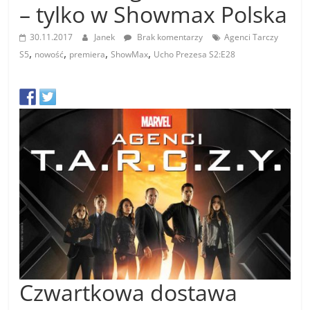
– tylko w Showmax Polska
30.11.2017
Janek
Brak komentarzy
Agenci Tarczy
,
,
,
,
S5
nowość
premiera
ShowMax
Ucho Prezesa S2:E28
Czwartkowa dostawa