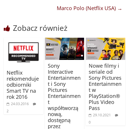
Marco Polo (Netflix USA)
→
Zobacz również
Sony
Nowe filmy i
Interactive
seriale od
Netflix
Entertainmen
Sony Pictures
rekomenduje
t i Sony
Entertainmen
odbiorniki
Pictures
t w
Smart TV na
Entertainmen
PlayStation®
rok 2016
t
Plus Video
24.03.2016
współtworzą
Pass
2
nową,
29.10.2021
dostępną
0
przez