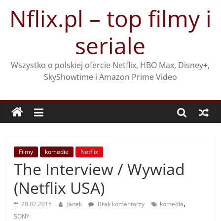
Przejdź
Nflix.pl – top filmy i
do
treści
seriale
Wszystko o polskiej ofercie Netflix, HBO Max, Disney+,
SkyShowtime i Amazon Prime Video
Filmy
komedie
Netflix
The Interview / Wywiad
(Netflix USA)
,
20.02.2015
Janek
Brak komentarzy
komedia
SONY