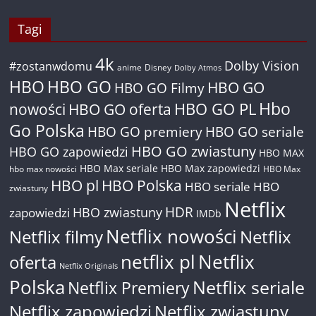
Tagi
4k
Dolby Vision
#zostanwdomu
anime
Disney
Dolby Atmos
HBO
HBO GO
HBO GO
HBO GO Filmy
Hbo
nowości
HBO GO oferta
HBO GO PL
Go Polska
HBO GO premiery
HBO GO seriale
HBO GO zwiastuny
HBO GO zapowiedzi
HBO MAX
HBO Max seriale
HBO Max zapowiedzi
hbo max nowości
HBO Max
HBO pl
HBO Polska
HBO seriale
HBO
zwiastuny
Netflix
HDR
HBO zwiastuny
zapowiedzi
IMDb
Netflix nowości
Netflix filmy
Netflix
netflix pl
Netflix
oferta
Netflix Originals
Polska
Netflix seriale
Netflix Premiery
Netflix zapowiedzi
Netflix zwiastuny