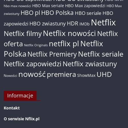
HBO Max seriale
HBO Max zapowiedzi
hbo max nowości
HBO Max
HBO pl
HBO Polska
HBO seriale
HBO
zwiastuny
Netflix
HDR
HBO zwiastuny
zapowiedzi
IMDb
Netflix nowości
Netflix filmy
Netflix
netflix pl
Netflix
oferta
Netflix Originals
Polska
Netflix seriale
Netflix Premiery
Netflix zapowiedzi
Netflix zwiastuny
nowość
premiera
UHD
ShowMax
Nowości
Informacje
Kontakt
O serwisie Nflix.pl