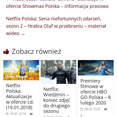
ofercie Showmax Polska – informacja prasowa
Netflix Polska: Seria niefortunnych zdarzeń,
sezon 2 – Hrabia Olaf w przebraniu – materiał
wideo
→
Zobacz również
Premiery
Netflix
filmowe w
Netflix:
Polska:
ofercie HBO
Wiedźmin –
Aktualizacje
GO Polska – 8
koniec zdjęć
w ofercie cd.
lutego 2020
do drugiego
(19.01.2018)
08.02.2020
sezonu
19.01.2018
0