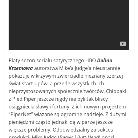
Piąty sezon serialu satyrycznego HBO
Dolina
Krzemowa
autorstwa Mike’a Judge’a nieustannie
pokazuje w krzywym zwierciadle nieznany szerzej
świat start-upów, a przede wszystkich ich
nieprzystosowanych społecznie twórców. Chłopaki
z Pied Piper jeszcze nigdy nie byli tak bliscy
osiągnięcia sławy i fortuny. Z ich nowym projektem
“PiperNet” wiązane są ogromne nadzieje. Z dużymi
pieniędzmi często jednak idą w parze jeszcze
większe problemy. Odpowiedzialny za sukces
produkcji Mike Judge (
Beavis i Butt-Head
) oparł