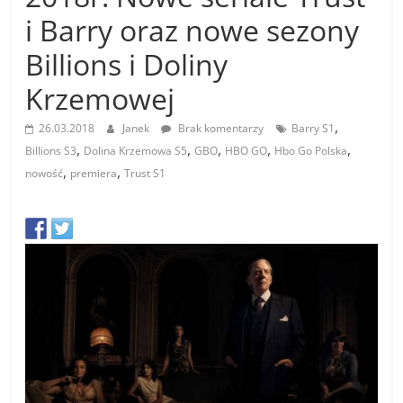
i Barry oraz nowe sezony
Billions i Doliny
Krzemowej
,
26.03.2018
Janek
Brak komentarzy
Barry S1
,
,
,
,
,
Billions S3
Dolina Krzemowa S5
GBO
HBO GO
Hbo Go Polska
,
,
nowość
premiera
Trust S1