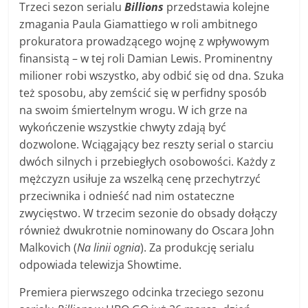
Trzeci sezon serialu
Billions
przedstawia kolejne
zmagania Paula Giamattiego w roli ambitnego
prokuratora prowadzącego wojnę z wpływowym
finansistą – w tej roli Damian Lewis. Prominentny
milioner robi wszystko, aby odbić się od dna. Szuka
też sposobu, aby zemścić się w perfidny sposób
na swoim śmiertelnym wrogu. W ich grze na
wykończenie wszystkie chwyty zdają być
dozwolone. Wciągający bez reszty serial o starciu
dwóch silnych i przebiegłych osobowości. Każdy z
mężczyzn usiłuje za wszelką cenę przechytrzyć
przeciwnika i odnieść nad nim ostateczne
zwycięstwo. W trzecim sezonie do obsady dołączy
również dwukrotnie nominowany do Oscara John
Malkovich (
Na linii ognia
). Za produkcję serialu
odpowiada telewizja Showtime.
Premiera pierwszego odcinka trzeciego sezonu