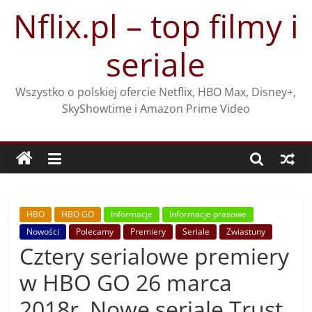
Przejdź
Nflix.pl – top filmy i
do
treści
seriale
Wszystko o polskiej ofercie Netflix, HBO Max, Disney+,
SkyShowtime i Amazon Prime Video
HBO
HBO GO
Informacje
Informacje prasowe
Nowości
Polecamy
Premiery
Seriale
Zwiastuny
Cztery serialowe premiery
w HBO GO 26 marca
2018r. Nowe seriale Trust