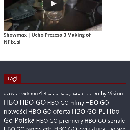
Showmax | Ucho Prezesa 3 Making of |
Nflix.pl
Tagi
4k
Dolby Vision
#zostanwdomu
anime
Disney
Dolby Atmos
HBO
HBO GO
HBO GO
HBO GO Filmy
Hbo
nowości
HBO GO oferta
HBO GO PL
Go Polska
HBO GO premiery
HBO GO seriale
HBO GO zwiastuny
HBO GO zapowiedzi
HBO MAX