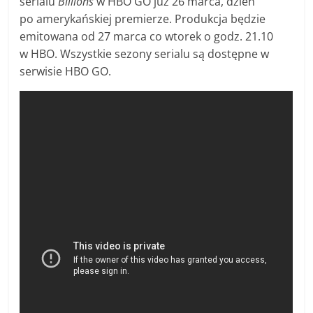
serialu
Billions
w HBO GO już 26 marca, dzień
po amerykańskiej premierze. Produkcja będzie
emitowana od 27 marca co wtorek o godz. 21.10
w HBO. Wszystkie sezony serialu są dostępne w
serwisie HBO GO.