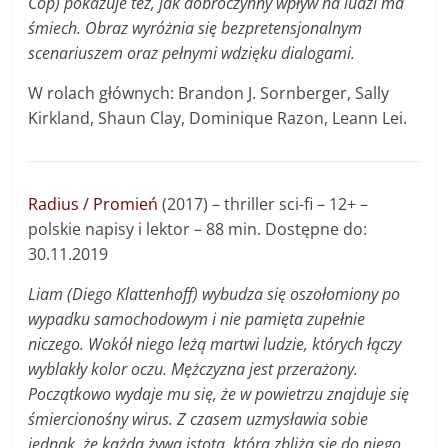
Cop) pokazuje też, jak dobroczynny wpływ na ludzi ma
śmiech. Obraz wyróżnia się bezpretensjonalnym
scenariuszem oraz pełnymi wdzięku dialogami.
W rolach głównych: Brandon J. Sornberger, Sally
Kirkland, Shaun Clay, Dominique Razon, Leann Lei.
Radius / Promień
(2017) – thriller sci-fi – 12+ –
polskie napisy i lektor – 88 min. Dostępne do:
30.11.2019
Liam (Diego Klattenhoff) wybudza się oszołomiony po
wypadku samochodowym i nie pamięta zupełnie
niczego. Wokół niego leżą martwi ludzie, których łączy
wyblakły kolor oczu. Mężczyzna jest przerażony.
Początkowo wydaje mu się, że w powietrzu znajduje się
śmiercionośny wirus. Z czasem uzmysławia sobie
jednak, że każda żywa istota, która zbliża się do niego