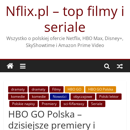
Przejdź
Nflix.pl – top filmy i
do
treści
seriale
Wszystko o polskiej ofercie Netflix, HBO Max, Disney+,
SkyShowtime i Amazon Prime Video
dramaty
dramaty
Filmy
HBO GO
HBO GO Polska
komedie
komedie
Nowości
obyczajowe
Polski lektor
Polskie napisy
Premiery
sci-fi/fantasy
Seriale
HBO GO Polska –
dzisiejsze premiery i