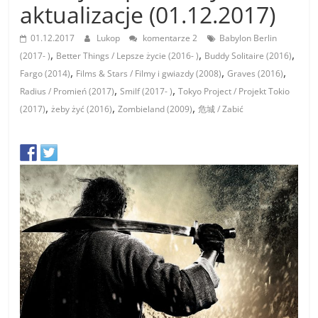
aktualizacje (01.12.2017)
01.12.2017
Lukop
komentarze 2
Babylon Berlin
,
,
,
(2017- )
Better Things / Lepsze życie (2016- )
Buddy Solitaire (2016)
,
,
,
Fargo (2014)
Films & Stars / Filmy i gwiazdy (2008)
Graves (2016)
,
,
Radius / Promień (2017)
Smilf (2017- )
Tokyo Project / Projekt Tokio
,
,
,
(2017)
żeby żyć (2016)
Zombieland (2009)
危城 / Zabić