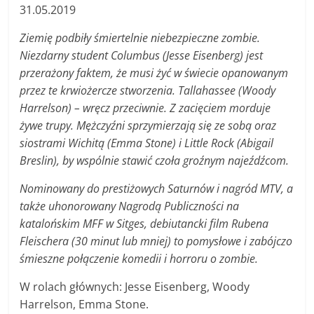
31.05.2019
Ziemię podbiły śmiertelnie niebezpieczne zombie.
Niezdarny student Columbus (Jesse Eisenberg) jest
przerażony faktem, że musi żyć w świecie opanowanym
przez te krwiożercze stworzenia. Tallahassee (Woody
Harrelson) – wręcz przeciwnie. Z zacięciem morduje
żywe trupy. Mężczyźni sprzymierzają się ze sobą oraz
siostrami Wichitą (Emma Stone) i Little Rock (Abigail
Breslin), by wspólnie stawić czoła groźnym najeźdźcom.
Nominowany do prestiżowych Saturnów i nagród MTV, a
także uhonorowany Nagrodą Publiczności na
katalońskim MFF w Sitges, debiutancki film Rubena
Fleischera (30 minut lub mniej) to pomysłowe i zabójczo
śmieszne połączenie komedii i horroru o zombie.
W rolach głównych: Jesse Eisenberg, Woody
Harrelson, Emma Stone.