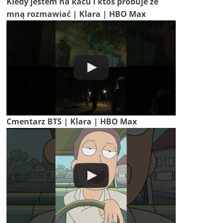
Kiedy jestem na kacu i ktoś próbuje ze
mną rozmawiać | Klara | HBO Max
Cmentarz BTS | Klara | HBO Max