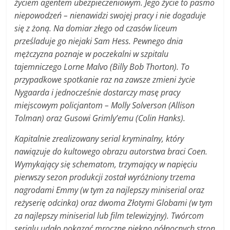
życiem agentem ubezpieczeniowym. Jego życie to pasmo
niepowodzeń – nienawidzi swojej pracy i nie dogaduje
się z żoną. Na domiar złego od czasów liceum
prześladuje go niejaki Sam Hess. Pewnego dnia
mężczyzna poznaje w poczekalni w szpitalu
tajemniczego Lorne Malvo (Billy Bob Thorton). To
przypadkowe spotkanie raz na zawsze zmieni życie
Nygaarda i jednocześnie dostarczy masę pracy
miejscowym policjantom – Molly Solverson (Allison
Tolman) oraz Gusowi Grimly’emu (Colin Hanks).
Kapitalnie zrealizowany serial kryminalny, który
nawiązuje do kultowego obrazu autorstwa braci Coen.
Wymykający się schematom, trzymający w napięciu
pierwszy sezon produkcji został wyróżniony trzema
nagrodami Emmy (w tym za najlepszy miniserial oraz
reżyserię odcinka) oraz dwoma Złotymi Globami (w tym
za najlepszy miniserial lub film telewizyjny). Twórcom
serialu udało pokazać mroczne piękno północnych stron