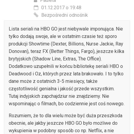
Pauleta
01.12.2017 o 19:48
Bezpośredni odnośnik
Lista seriali na HBO GO jest niebywale imponująca. Nie
tylko dodają swoje, ale w ostatnim czasie też sporo
produkcji Showtime (Dexter, Billions, Nurse Jackie, Ray
Donovan), teraz FX (Better Things, Fargo), jeszcze kilka
brytyjskich (Shadow Line, Extras, The Office).
Dodatkowo uzupełnili w końcu bibliotekę seriali HBO o
Deadwood i Oz, których przez lata brakowało. I to tylko
dane może z ostatnich 3-5 miesięcy, także
częstotliwość genialna i jakość przede wszystkim.
Tutaj indyjskich zapchajdziur nie znajdziemy. Nie
wspominając o filmach, bo codziennie jest coś nowego.
Rozumiem, że to dla wielu może być duża przeszkoda
obecnie, ale jakby jeszcze HBO GO było możliwe do
wykupienia w podobny sposób co np. Netflix, a nie