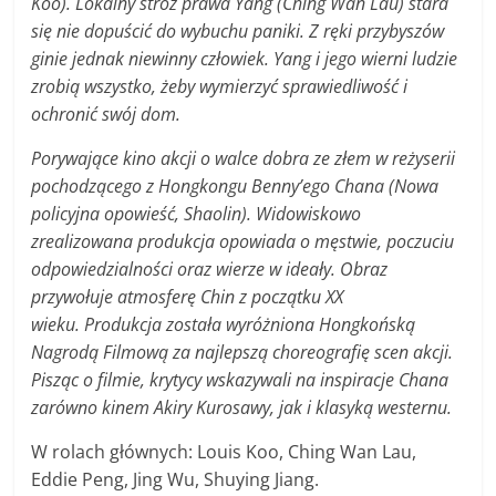
Koo). Lokalny stróż prawa Yang (Ching Wan Lau) stara
się nie dopuścić do wybuchu paniki. Z ręki przybyszów
ginie jednak niewinny człowiek. Yang i jego wierni ludzie
zrobią wszystko, żeby wymierzyć sprawiedliwość i
ochronić swój dom.
Porywające kino akcji o walce dobra ze złem w reżyserii
pochodzącego z Hongkongu Benny’ego Chana (Nowa
policyjna opowieść, Shaolin). Widowiskowo
zrealizowana produkcja opowiada o męstwie, poczuciu
odpowiedzialności oraz wierze w ideały. Obraz
przywołuje atmosferę Chin z początku XX
wieku. Produkcja została wyróżniona Hongkońską
Nagrodą Filmową za najlepszą choreografię scen akcji.
Pisząc o filmie, krytycy wskazywali na inspiracje Chana
zarówno kinem Akiry Kurosawy, jak i klasyką westernu.
W rolach głównych: Louis Koo, Ching Wan Lau,
Eddie Peng, Jing Wu, Shuying Jiang.