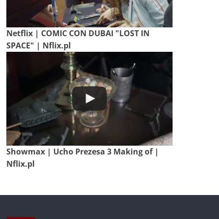
Netflix | COMIC CON DUBAI "LOST IN
SPACE" | Nflix.pl
Showmax | Ucho Prezesa 3 Making of |
Nflix.pl