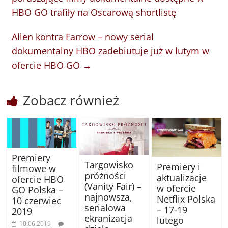
HBO GO trafiły na Oscarową shortlistę
Allen kontra Farrow – nowy serial
dokumentalny HBO zadebiutuje już w lutym w
ofercie HBO GO
→
Zobacz również
Premiery
Targowisko
Premiery i
filmowe w
próżności
aktualizacje
ofercie HBO
(Vanity Fair) –
w ofercie
GO Polska –
najnowsza,
Netflix Polska
10 czerwiec
serialowa
– 17-19
2019
ekranizacja
lutego
10.06.2019