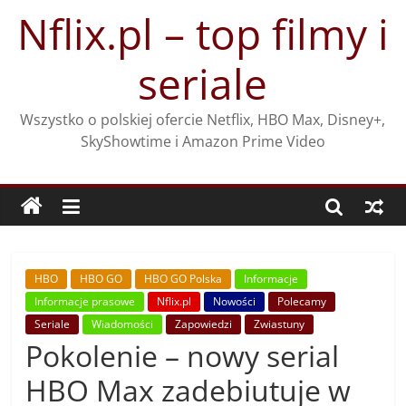
Przejdź
Nflix.pl – top filmy i
do
treści
seriale
Wszystko o polskiej ofercie Netflix, HBO Max, Disney+,
SkyShowtime i Amazon Prime Video
HBO
HBO GO
HBO GO Polska
Informacje
Informacje prasowe
Nflix.pl
Nowości
Polecamy
Seriale
Wiadomości
Zapowiedzi
Zwiastuny
Pokolenie – nowy serial
HBO Max zadebiutuje w