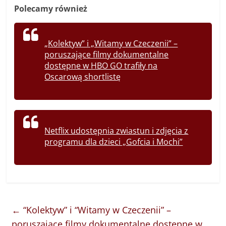
Polecamy również
„Kolektyw” i „Witamy w Czeczenii” –
poruszające filmy dokumentalne
dostępne w HBO GO trafiły na
Oscarową shortlistę
Netflix udostępnia zwiastun i zdjęcia z
programu dla dzieci „Gofcia i Mochi”
←
“Kolektyw” i “Witamy w Czeczenii” –
poruszające filmy dokumentalne dostępne w