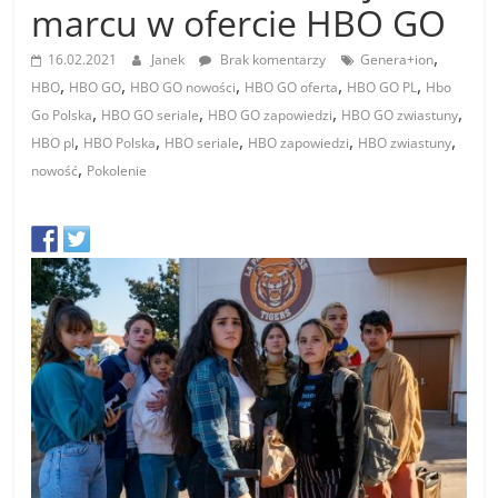
marcu w ofercie HBO GO
,
16.02.2021
Janek
Brak komentarzy
Genera+ion
,
,
,
,
,
HBO
HBO GO
HBO GO nowości
HBO GO oferta
HBO GO PL
Hbo
,
,
,
,
Go Polska
HBO GO seriale
HBO GO zapowiedzi
HBO GO zwiastuny
,
,
,
,
,
HBO pl
HBO Polska
HBO seriale
HBO zapowiedzi
HBO zwiastuny
,
nowość
Pokolenie