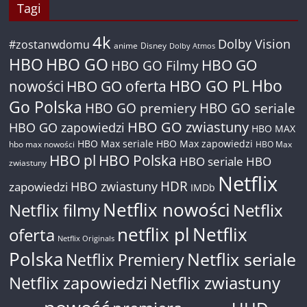
Tagi
4k
Dolby Vision
#zostanwdomu
anime
Disney
Dolby Atmos
HBO
HBO GO
HBO GO
HBO GO Filmy
Hbo
nowości
HBO GO oferta
HBO GO PL
Go Polska
HBO GO premiery
HBO GO seriale
HBO GO zwiastuny
HBO GO zapowiedzi
HBO MAX
HBO Max seriale
HBO Max zapowiedzi
hbo max nowości
HBO Max
HBO pl
HBO Polska
HBO seriale
HBO
zwiastuny
Netflix
HDR
HBO zwiastuny
zapowiedzi
IMDb
Netflix nowości
Netflix filmy
Netflix
netflix pl
Netflix
oferta
Netflix Originals
Polska
Netflix seriale
Netflix Premiery
Netflix zapowiedzi
Netflix zwiastuny