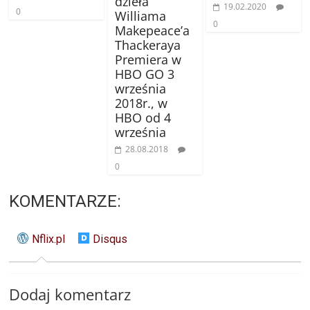
dzieła
19.02.2020
0
Williama
0
Makepeace’a
Thackeraya
Premiera w
HBO GO 3
września
2018r., w
HBO od 4
września
28.08.2018
0
KOMENTARZE:
Nflix.pl
Disqus
Dodaj komentarz