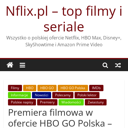
Przejdź
Nflix.pl – top filmy i
do
treści
seriale
Wszystko o polskiej ofercie Netflix, HBO Max, Disney+,
SkyShowtime i Amazon Prime Video
Filmy
HBO
HBO GO
HBO GO Polska
IMDb
Informacje
Nowości
Polecamy
Polski lektor
Polskie napisy
Premiery
Wiadomości
Zwiastuny
Premiera filmowa w
ofercie HBO GO Polska –