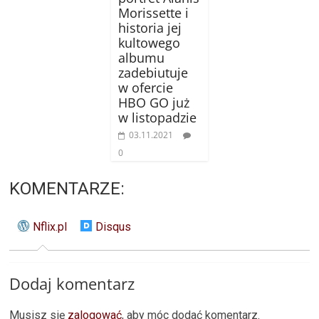
Morissette i
historia jej
kultowego
albumu
zadebiutuje
w ofercie
HBO GO już
w listopadzie
03.11.2021
0
KOMENTARZE:
Nflix.pl
Disqus
Dodaj komentarz
Musisz się
zalogować
, aby móc dodać komentarz.