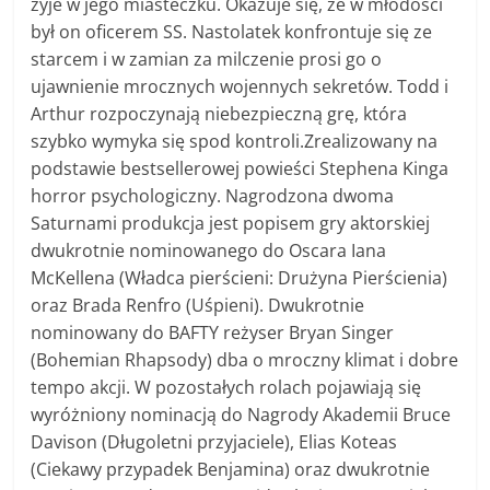
żyje w jego miasteczku. Okazuje się, że w młodości
był on oficerem SS. Nastolatek konfrontuje się ze
starcem i w zamian za milczenie prosi go o
ujawnienie mrocznych wojennych sekretów. Todd i
Arthur rozpoczynają niebezpieczną grę, która
szybko wymyka się spod kontroli.Zrealizowany na
podstawie bestsellerowej powieści Stephena Kinga
horror psychologiczny. Nagrodzona dwoma
Saturnami produkcja jest popisem gry aktorskiej
dwukrotnie nominowanego do Oscara Iana
McKellena (Władca pierścieni: Drużyna Pierścienia)
oraz Brada Renfro (Uśpieni). Dwukrotnie
nominowany do BAFTY reżyser Bryan Singer
(Bohemian Rhapsody) dba o mroczny klimat i dobre
tempo akcji. W pozostałych rolach pojawiają się
wyróżniony nominacją do Nagrody Akademii Bruce
Davison (Długoletni przyjaciele), Elias Koteas
(Ciekawy przypadek Benjamina) oraz dwukrotnie