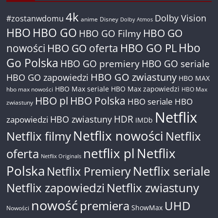
4k
Dolby Vision
#zostanwdomu
anime
Disney
Dolby Atmos
HBO
HBO GO
HBO GO
HBO GO Filmy
Hbo
nowości
HBO GO oferta
HBO GO PL
Go Polska
HBO GO premiery
HBO GO seriale
HBO GO zwiastuny
HBO GO zapowiedzi
HBO MAX
HBO Max seriale
HBO Max zapowiedzi
hbo max nowości
HBO Max
HBO pl
HBO Polska
HBO seriale
HBO
zwiastuny
Netflix
HDR
HBO zwiastuny
zapowiedzi
IMDb
Netflix nowości
Netflix filmy
Netflix
netflix pl
Netflix
oferta
Netflix Originals
Polska
Netflix seriale
Netflix Premiery
Netflix zapowiedzi
Netflix zwiastuny
nowość
premiera
UHD
ShowMax
Nowości