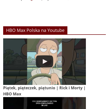
HBO Max Polska na Youtube
Piątek, piąteczek, piątunio | Rick i Morty |
HBO Max