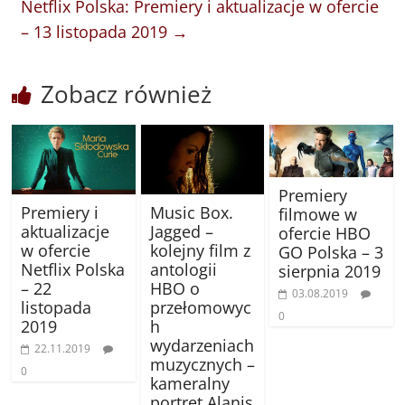
Netflix Polska: Premiery i aktualizacje w ofercie
– 13 listopada 2019
→
Zobacz również
Premiery
Premiery i
Music Box.
filmowe w
aktualizacje
Jagged –
ofercie HBO
w ofercie
kolejny film z
GO Polska – 3
Netflix Polska
antologii
sierpnia 2019
– 22
HBO o
03.08.2019
listopada
przełomowyc
0
2019
h
wydarzeniach
22.11.2019
muzycznych –
0
kameralny
portret Alanis