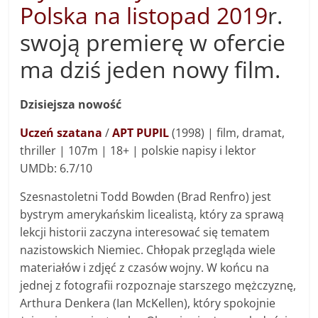
Polska na listopad 2019
r.
swoją premierę w ofercie
ma dziś jeden nowy film.
Dzisiejsza nowość
Uczeń szatana
/
APT PUPIL
(1998) | film, dramat,
thriller | 107m | 18+ | polskie napisy i lektor
UMDb: 6.7/10
Szesnastoletni Todd Bowden (Brad Renfro) jest
bystrym amerykańskim licealistą, który za sprawą
lekcji historii zaczyna interesować się tematem
nazistowskich Niemiec. Chłopak przegląda wiele
materiałów i zdjęć z czasów wojny. W końcu na
jednej z fotografii rozpoznaje starszego mężczyznę,
Arthura Denkera (Ian McKellen), który spokojnie