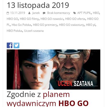
13 listopada 2019
,
,
13.11.2019
Janek
Brak komentarzy
APT PUPIL
HBO
,
,
,
,
HBO GO
HBO GO Filmy
HBO GO nowości
HBO GO oferta
HBO GO
,
,
,
,
,
PL
Hbo Go Polska
HBO GO premiery
HBO GO zwiastuny
HBO pl
,
HBO Polska
Uczeń szatana
Zgodnie z
planem
wydawniczym
HBO GO