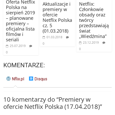
Oferta Netflix
Aktualizacje i
Netflix:
Polska na
premiery w
Członkowie
sierpień 2019
ofercie
obsady oraz
– planowane
Netflix Polska
twórcy
premiery –
cz. 5
przedstawiają
oficjalna lista
(01.03.2018)
świat
filmów i
„Wiedźmina”
01.03.2018
seriali
23.12.2019
0
25.07.2019
0
0
KOMENTARZE:
Nflix.pl
Disqus
10 komentarzy do “
Premiery w
ofercie Netflix Polska (17.04.2018)
”