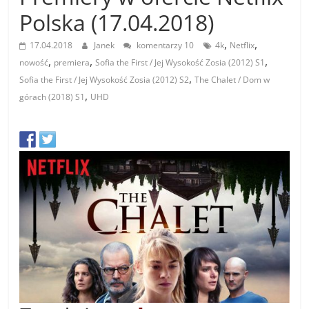
Polska (17.04.2018)
,
,
17.04.2018
Janek
komentarzy 10
4k
Netflix
,
,
,
nowość
premiera
Sofia the First / Jej Wysokość Zosia (2012) S1
,
Sofia the First / Jej Wysokość Zosia (2012) S2
The Chalet / Dom w
,
górach (2018) S1
UHD