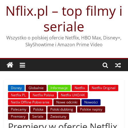
Przejdź
Nflix.pl – top filmy i
do
treści
seriale
Wszystko o polskiej ofercie Netflix, HBO Max, Disney+,
SkyShowtime i Amazon Prime Video
Disney
Globalnie
Informacje
Netflix
Netflix Original
Netflix PL
Netflix Polska
Netflix UHD/4K
Netlix Offline Pobieranie
Nowe odcinki
Nowości
Polecamy
Polska
Polski dubbing
Polskie napisy
Premiery
Seriale
Zwiastuny
Premiery w ofercie Netflix