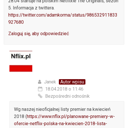
28.04 startuje na polskim Netflixie The Originals, sezon
5. Informacja z twittera.
https://twitter.com/adamkorma/status/986532911833
927680
Zaloguj się, aby odpowiedzieć
Janek
Autor wpisu
18.04.2018 o 11:46
Bezpośredni odnośnik
Wg naszej nieoficjalnej listy premier na kwiecień
2018 (
https://www.nflix.pl/planowane-premiery-w-
ofercie-netflix-polska-na-kwiecien-2018-lista-