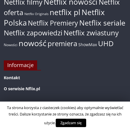
Netflix nowości
Netflix filmy
Netflix
netflix pl
Netflix
oferta
Netflix Originals
Polska
Netflix seriale
Netflix Premiery
Netflix zapowiedzi
Netflix zwiastuny
nowość
premiera
UHD
ShowMax
Nowości
Informacje
Kontakt
O serwisie Nflix.pl
Ta strona korzysta z ciasteczek (cookies) aby optymalnie wyświetlać
treści. Dalsze korzystanie ze strony oznacza, że zgadzasz się na ich
użycie.
Zgadzam się