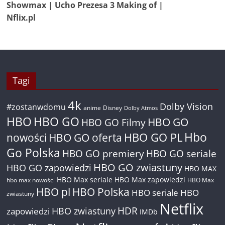
Showmax | Ucho Prezesa 3 Making of |
Nflix.pl
Tagi
4k
Dolby Vision
#zostanwdomu
anime
Disney
Dolby Atmos
HBO
HBO GO
HBO GO
HBO GO Filmy
Hbo
nowości
HBO GO oferta
HBO GO PL
Go Polska
HBO GO premiery
HBO GO seriale
HBO GO zwiastuny
HBO GO zapowiedzi
HBO MAX
HBO Max seriale
HBO Max zapowiedzi
hbo max nowości
HBO Max
HBO pl
HBO Polska
HBO seriale
HBO
zwiastuny
Netflix
HDR
HBO zwiastuny
zapowiedzi
IMDb