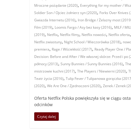
,
Mroczne pożądanie (2020)
Everything for my mother / Wsz
,
Soldier Son / Ojciec żołnierz syn (2020)
Forks Over Knives 
,
Gwiazda Internetu (2016)
Iron Bridge / Żelazny most (2019
,
,
Film (2019)
Loomis Fargo / Asy bez kasy (2016)
MILF / MIL
,
,
,
,
(2019)
Netflix
Netflix filmy
Netflix nowości
Netflix oferta
,
,
Netflix zwiastuny
Night School / Wieczorówka (2018)
nowo
,
,
premiera
Rage / Wściekłość (2017)
Ready Player One / Pl
Decision: Before and After / We własnej skórze: Przed i po 
,
,
północy (2013)
Sunny Bunnies / Sunny Bunnies (2016)
The
,
,
mistrzowie kuchni (2017)
The Players / Niewierni (2020)
T
,
Teatr życia (2016)
Tulip Fever / Tulipanowa gorączka (2017
,
,
(2020)
We Are One / Zjednoczeni (2020)
Zenek / Zenek (2
Oferta Netflix Polska powiększyła się w ciągu ost
odcinków
Czytaj dalej