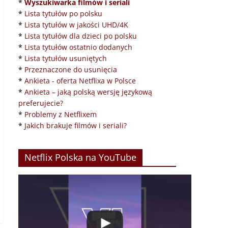
*
Wyszukiwarka filmów i seriali
*
Lista tytułów po polsku
*
Lista tytułów w jakości UHD/4K
*
Lista tytułów dla dzieci po polsku
*
Lista tytułów ostatnio dodanych
*
Lista tytułów usuniętych
*
Przeznaczone do usunięcia
*
Ankieta - oferta Netflixa w Polsce
*
Ankieta – jaką polską wersję językową
preferujecie?
*
Problemy z Netflixem
*
Jakich brakuje filmów i seriali?
Netflix Polska na YouTube