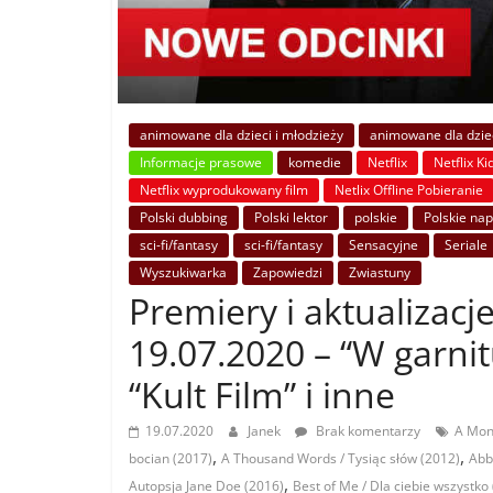
animowane dla dzieci i młodzieży
animowane dla dziec
Informacje prasowe
komedie
Netflix
Netflix Ki
Netflix wyprodukowany film
Netlix Offline Pobieranie
Polski dubbing
Polski lektor
polskie
Polskie nap
sci-fi/fantasy
sci-fi/fantasy
Sensacyjne
Seriale
Wyszukiwarka
Zapowiedzi
Zwiastuny
Premiery i aktualizacje
19.07.2020 – “W garnit
“Kult Film” i inne
19.07.2020
Janek
Brak komentarzy
A Mons
,
,
bocian (2017)
A Thousand Words / Tysiąc słów (2012)
Abb
,
Autopsja Jane Doe (2016)
Best of Me / Dla ciebie wszystko