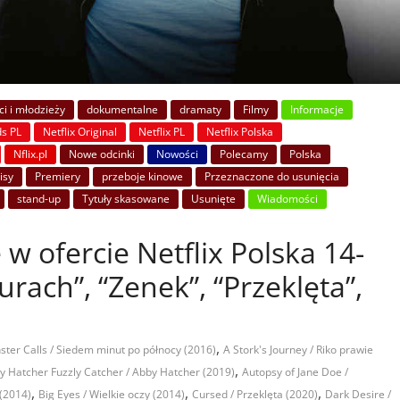
i i młodzieży
dokumentalne
dramaty
Filmy
Informacje
ds PL
Netflix Original
Netflix PL
Netflix Polska
Nflix.pl
Nowe odcinki
Nowości
Polecamy
Polska
isy
Premiery
przeboje kinowe
Przeznaczone do usunięcia
stand-up
Tytuły skasowane
Usunięte
Wiadomości
 w ofercie Netflix Polska 14-
urach”, “Zenek”, “Przeklęta”,
,
ter Calls / Siedem minut po północy (2016)
A Stork's Journey / Riko prawie
,
y Hatcher Fuzzly Catcher / Abby Hatcher (2019)
Autopsy of Jane Doe /
,
,
,
 (2014)
Big Eyes / Wielkie oczy (2014)
Cursed / Przeklęta (2020)
Dark Desire /