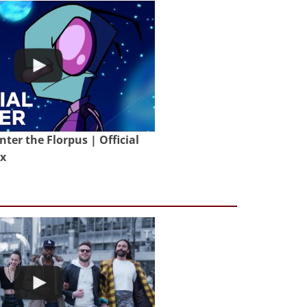
nter the Florpus | Official
ix