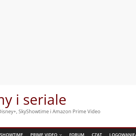
my i seriale
, Disney+, SkyShowtime i Amazon Prime Video
YSHOWTIME
PRIME VIDEO
FORUM
CZAT
LOGOWANIE/