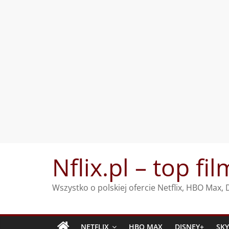
Przejdź
Nflix.pl – top fil
do
treści
Wszystko o polskiej ofercie Netflix, HBO Max
NETFLIX
HBO MAX
DISNEY+
SK