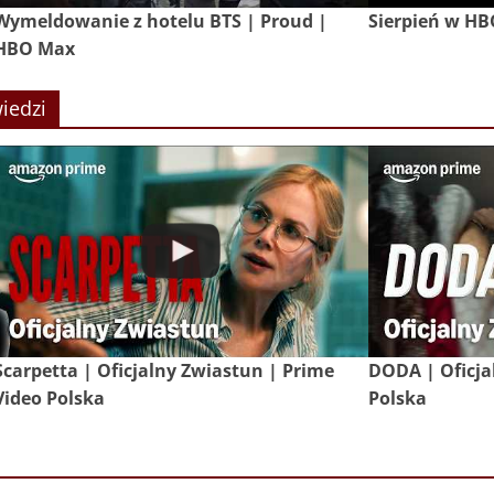
Wymeldowanie z hotelu BTS | Proud |
Sierpień w H
HBO Max
iedzi
Scarpetta | Oficjalny Zwiastun | Prime
DODA | Oficja
Video Polska
Polska