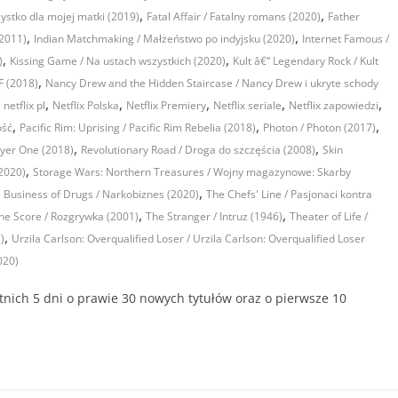
,
,
ystko dla mojej matki (2019)
Fatal Affair / Fatalny romans (2020)
Father
,
,
(2011)
Indian Matchmaking / Małżeństwo po indyjsku (2020)
Internet Famous /
,
,
)
Kissing Game / Na ustach wszystkich (2020)
Kult â€“ Legendary Rock / Kult
,
F (2018)
Nancy Drew and the Hidden Staircase / Nancy Drew i ukryte schody
,
,
,
,
,
,
netflix pl
Netflix Polska
Netflix Premiery
Netflix seriale
Netflix zapowiedzi
,
,
,
ść
Pacific Rim: Uprising / Pacific Rim Rebelia (2018)
Photon / Photon (2017)
,
,
ayer One (2018)
Revolutionary Road / Droga do szczęścia (2008)
Skin
,
(2020)
Storage Wars: Northern Treasures / Wojny magazynowe: Skarby
,
 Business of Drugs / Narkobiznes (2020)
The Chefs' Line / Pasjonaci kontra
,
,
he Score / Rozgrywka (2001)
The Stranger / Intruz (1946)
Theater of Life /
,
)
Urzila Carlson: Overqualified Loser / Urzila Carlson: Overqualified Loser
020)
atnich 5 dni o prawie 30 nowych tytułów oraz o pierwsze 10