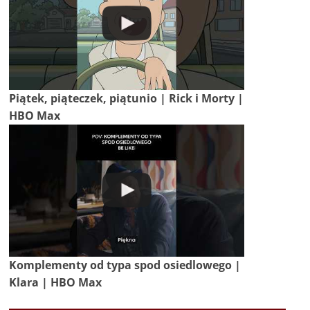
Piątek, piąteczek, piątunio | Rick i Morty |
HBO Max
Komplementy od typa spod osiedlowego |
Klara | HBO Max