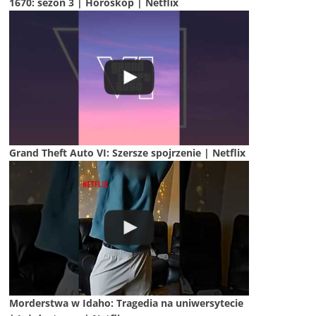
1670: sezon 3 | Horoskop | Netflix
Grand Theft Auto VI: Szersze spojrzenie | Netflix
Morderstwa w Idaho: Tragedia na uniwersytecie