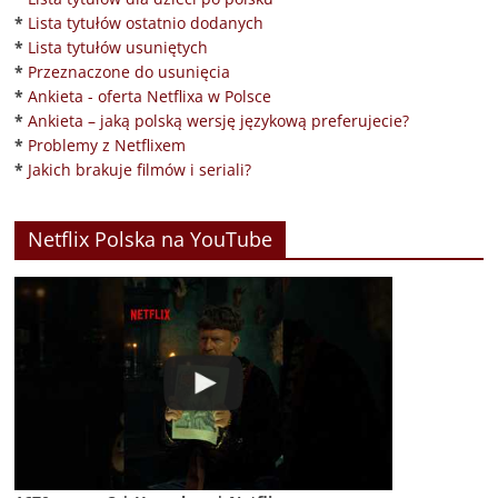
*
Lista tytułów ostatnio dodanych
*
Lista tytułów usuniętych
*
Przeznaczone do usunięcia
*
Ankieta - oferta Netflixa w Polsce
*
Ankieta – jaką polską wersję językową preferujecie?
*
Problemy z Netflixem
*
Jakich brakuje filmów i seriali?
Netflix Polska na YouTube