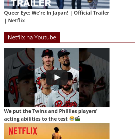
Queer Eye: We're In Japan! | Official Trailer
| Netflix
Netflix na Youtube
We put the Twins and Phillies players’
acting abilities to the test