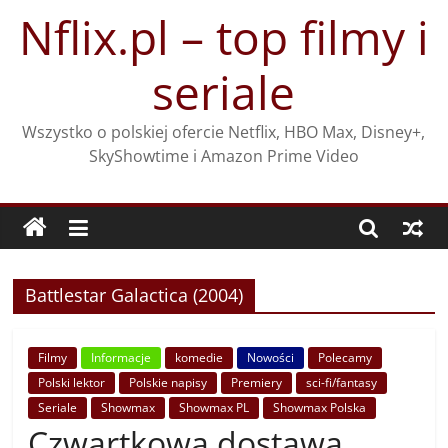
Przejdź
Nflix.pl – top filmy i
do
treści
seriale
Wszystko o polskiej ofercie Netflix, HBO Max, Disney+,
SkyShowtime i Amazon Prime Video
Battlestar Galactica (2004)
Filmy
Informacje
komedie
Nowości
Polecamy
Polski lektor
Polskie napisy
Premiery
sci-fi/fantasy
Seriale
Showmax
Showmax PL
Showmax Polska
Czwartkowa dostawa