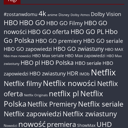
4k
Dolby Vision
#zostanwdomu
anime
Disney
Dolby Atmos
HBO
HBO GO
HBO GO
HBO GO Filmy
Hbo
nowości
HBO GO oferta
HBO GO PL
Go Polska
HBO GO premiery
HBO GO seriale
HBO GO zwiastuny
HBO GO zapowiedzi
HBO MAX
HBO Max seriale
HBO Max zapowiedzi
hbo max nowości
HBO Max
HBO pl
HBO Polska
HBO seriale
HBO
zwiastuny
Netflix
HDR
HBO zwiastuny
zapowiedzi
IMDb
Netflix nowości
Netflix filmy
Netflix
netflix pl
Netflix
oferta
Netflix Originals
Polska
Netflix seriale
Netflix Premiery
Netflix zapowiedzi
Netflix zwiastuny
nowość
premiera
UHD
ShowMax
Nowości