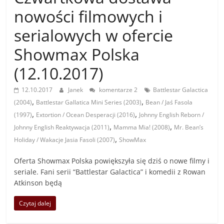
nowości filmowych i
serialowych w ofercie
Showmax Polska
(12.10.2017)
12.10.2017
Janek
komentarze 2
Battlestar Galactica
,
,
(2004)
Battlestar Gallatica Mini Series (2003)
Bean / Jaś Fasola
,
,
(1997)
Extortion / Ocean Desperacji (2016)
Johnny English Reborn /
,
,
Johnny English Reaktywacja (2011)
Mamma Mia! (2008)
Mr. Bean’s
,
Holiday / Wakacje Jasia Fasoli (2007)
ShowMax
Oferta Showmax Polska powiększyła się dziś o nowe filmy i
seriale. Fani serii “Battlestar Galactica” i komedii z Rowan
Atkinson będą
Czytaj dalej