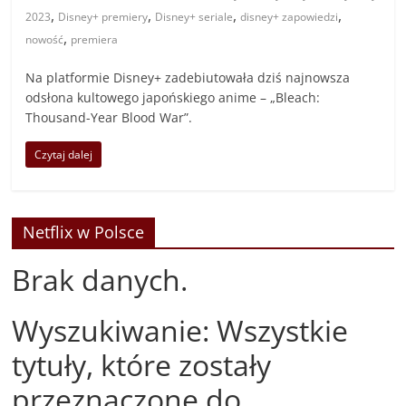
,
,
,
,
2023
Disney+ premiery
Disney+ seriale
disney+ zapowiedzi
,
nowość
premiera
Na platformie Disney+ zadebiutowała dziś najnowsza
odsłona kultowego japońskiego anime – „Bleach:
Thousand-Year Blood War”.
Czytaj dalej
Netflix w Polsce
Brak danych.
Wyszukiwanie: Wszystkie
tytuły, które zostały
przeznaczone do