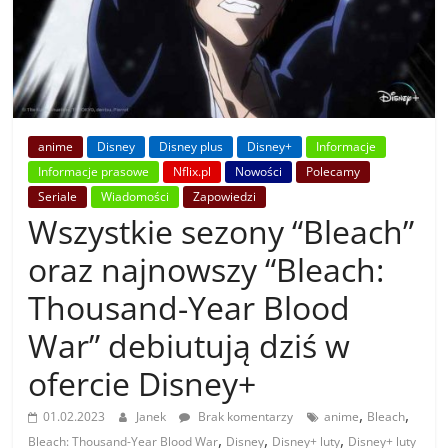
anime
Disney
Disney plus
Disney+
Informacje
Informacje prasowe
Nflix.pl
Nowości
Polecamy
Seriale
Wiadomości
Zapowiedzi
Wszystkie sezony “Bleach”
oraz najnowszy “Bleach:
Thousand-Year Blood
War” debiutują dziś w
ofercie Disney+
,
,
01.02.2023
Janek
Brak komentarzy
anime
Bleach
,
,
,
Bleach: Thousand-Year Blood War
Disney
Disney+ luty
Disney+ luty