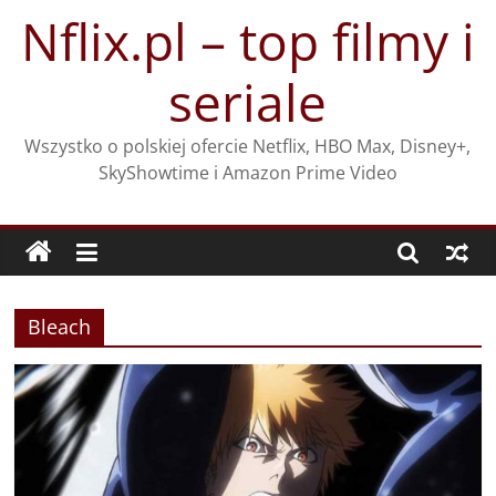
Przejdź
Nflix.pl – top filmy i
do
treści
seriale
Wszystko o polskiej ofercie Netflix, HBO Max, Disney+,
SkyShowtime i Amazon Prime Video
Bleach