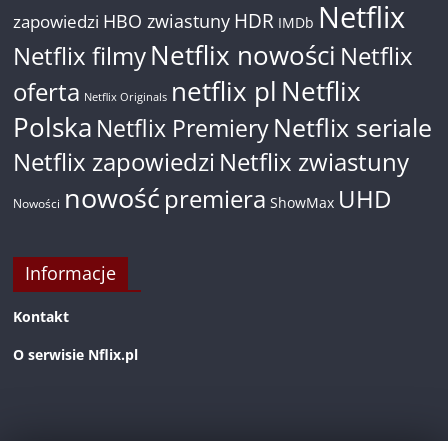
Netflix
HDR
HBO zwiastuny
zapowiedzi
IMDb
Netflix nowości
Netflix filmy
Netflix
netflix pl
Netflix
oferta
Netflix Originals
Polska
Netflix seriale
Netflix Premiery
Netflix zapowiedzi
Netflix zwiastuny
nowość
premiera
UHD
ShowMax
Nowości
Informacje
Kontakt
O serwisie Nflix.pl