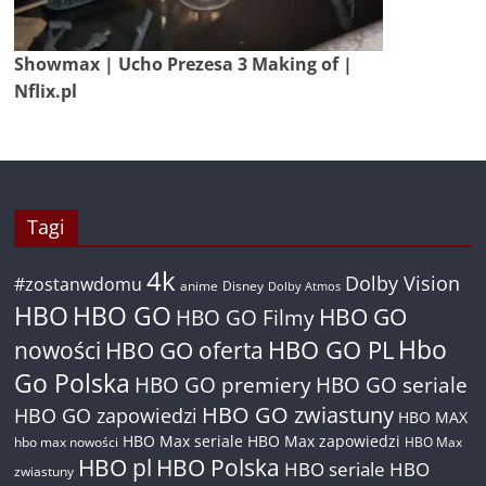
Showmax | Ucho Prezesa 3 Making of |
Nflix.pl
Tagi
4k
Dolby Vision
#zostanwdomu
anime
Disney
Dolby Atmos
HBO
HBO GO
HBO GO
HBO GO Filmy
Hbo
nowości
HBO GO oferta
HBO GO PL
Go Polska
HBO GO premiery
HBO GO seriale
HBO GO zwiastuny
HBO GO zapowiedzi
HBO MAX
HBO Max seriale
HBO Max zapowiedzi
hbo max nowości
HBO Max
HBO pl
HBO Polska
HBO seriale
HBO
zwiastuny