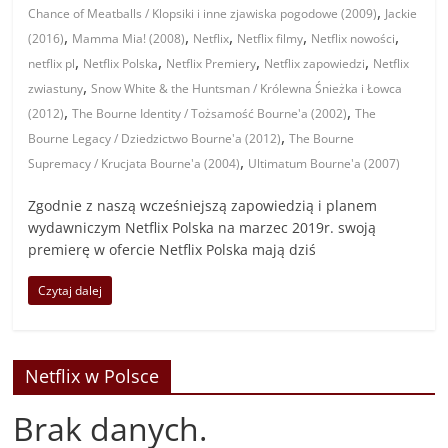
,
Chance of Meatballs / Klopsiki i inne zjawiska pogodowe (2009)
Jackie
,
,
,
,
,
(2016)
Mamma Mia! (2008)
Netflix
Netflix filmy
Netflix nowości
,
,
,
,
netflix pl
Netflix Polska
Netflix Premiery
Netflix zapowiedzi
Netflix
,
zwiastuny
Snow White & the Huntsman / Królewna Śnieżka i Łowca
,
,
(2012)
The Bourne Identity / Tożsamość Bourne'a (2002)
The
,
Bourne Legacy / Dziedzictwo Bourne'a (2012)
The Bourne
,
Supremacy / Krucjata Bourne'a (2004)
Ultimatum Bourne'a (2007)
Zgodnie z naszą wcześniejszą zapowiedzią i planem
wydawniczym Netflix Polska na marzec 2019r. swoją
premierę w ofercie Netflix Polska mają dziś
Czytaj dalej
Netflix w Polsce
Brak danych.