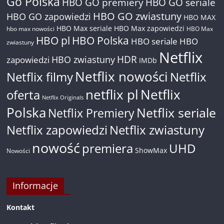
Go Polska
HBO GO premiery
HBO GO seriale
HBO GO zwiastuny
HBO GO zapowiedzi
HBO MAX
HBO Max seriale
HBO Max zapowiedzi
hbo max nowości
HBO Max
HBO pl
HBO Polska
HBO seriale
HBO
zwiastuny
Netflix
HDR
HBO zwiastuny
zapowiedzi
IMDb
Netflix nowości
Netflix filmy
Netflix
netflix pl
Netflix
oferta
Netflix Originals
Polska
Netflix seriale
Netflix Premiery
Netflix zapowiedzi
Netflix zwiastuny
nowość
premiera
UHD
ShowMax
Nowości
Informacje
Kontakt