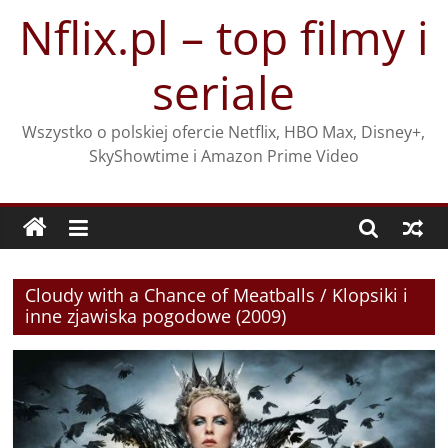
Przejdź
Nflix.pl – top filmy i
do
treści
seriale
Wszystko o polskiej ofercie Netflix, HBO Max, Disney+,
SkyShowtime i Amazon Prime Video
Cloudy with a Chance of Meatballs / Klopsiki i
inne zjawiska pogodowe (2009)