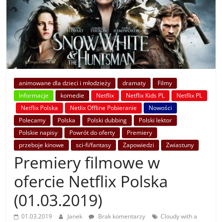
animowane dla dzieci i młodzieży
dramaty
Filmy
Informacje
komedie
Netflix
Netflix Kids PL
Netflix PL
Netflix Polska
Netlix Offline Pobieranie
Nowości
Polecamy
Polska
Polski dubbing
Polski lektor
Polskie napisy
Powrót do oferty
Premiery
przeboje kinowe
sci-fi/fantasy
Zapowiedzi
Zwiastuny
Premiery filmowe w
ofercie Netflix Polska
(01.03.2019)
01.03.2019
Janek
Brak komentarzy
Cloudy with a