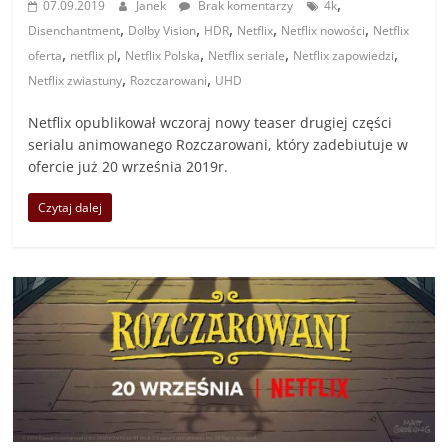
,
07.09.2019
Janek
Brak komentarzy
4k
,
,
,
,
,
Disenchantment
Dolby Vision
HDR
Netflix
Netflix nowości
Netflix
,
,
,
,
,
oferta
netflix pl
Netflix Polska
Netflix seriale
Netflix zapowiedzi
,
,
Netflix zwiastuny
Rozczarowani
UHD
Netflix opublikował wczoraj nowy teaser drugiej części
serialu animowanego Rozczarowani, który zadebiutuje w
ofercie już 20 września 2019r.
Czytaj dalej