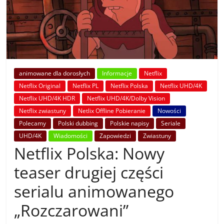
animowane dla dorosłych
Informacje
Netflix
Netflix Original
Netflix PL
Netflix Polska
Netflix UHD/4K
Netflix UHD/4K HDR
Netflix UHD/4K/Dolby Vision
Netflix zwiastuny
Netlix Offline Pobieranie
Nowości
Polecamy
Polski dubbing
Polskie napisy
Seriale
UHD/4K
Wiadomości
Zapowiedzi
Zwiastuny
Netflix Polska: Nowy
teaser drugiej części
serialu animowanego
„Rozczarowani”