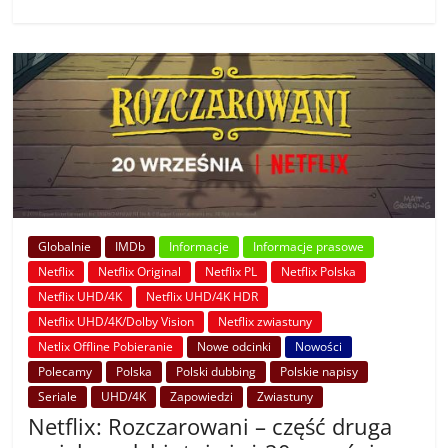
Globalnie
IMDb
Informacje
Informacje prasowe
Netflix
Netflix Original
Netflix PL
Netflix Polska
Netflix UHD/4K
Netflix UHD/4K HDR
Netflix UHD/4K/Dolby Vision
Netflix zwiastuny
Netlix Offline Pobieranie
Nowe odcinki
Nowości
Polecamy
Polska
Polski dubbing
Polskie napisy
Seriale
UHD/4K
Zapowiedzi
Zwiastuny
Netflix: Rozczarowani – część druga