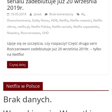
serialu zadebiutuje już 20 września
2019r.
,
16.05.2019
Janek
Brak komentarzy
4k
,
,
,
,
,
Disenchantment
Dolby Vision
HDR
Netflix
Netflix nowości
Netflix
,
,
,
,
,
oferta
netflix pl
Netflix Polska
Netflix seriale
Netflix zapowiedzi
,
,
Nowości
Rozczarowani
UHD
Upije się ze szczęścia, czy rozpaczy? Część druga serii
Rozczarowani zadebiutuje już 20 września 2019r. – tylko
na Netflix!
Czytaj dalej
Netflix w Polsce
Brak danych.