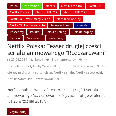
IMDb
Informacje
Netflix
Netflix Original
Netflix PL
Netflix Polska
Netflix UHD/4K
Netflix UHD/4K HDR
Netflix UHD/4K/Dolby Vision
Netflix zwiastuny
Netlix Offline Pobieranie
Nowe odcinki
Nowości
Polecamy
Polska
Polski dubbing
Polskie napisy
Seriale
Zapowiedzi
Zwiastuny
Netflix Polska: Teaser drugiej części
serialu animowanego “Rozczarowani”
,
29.08.2019
Janek
Brak komentarzy
4k
,
,
,
,
,
Disenchantment
Dolby Vision
HDR
Netflix
Netflix nowości
Netflix
,
,
,
,
,
oferta
netflix pl
Netflix Polska
Netflix seriale
Netflix zapowiedzi
,
,
Netflix zwiastuny
Rozczarowani
UHD
Netflix opublikował dziś teaser drugiej części serialu
animowanego Rozczarowani, który zadebiutuje w ofercie
już 20 września 2019r.
Czytaj dalej