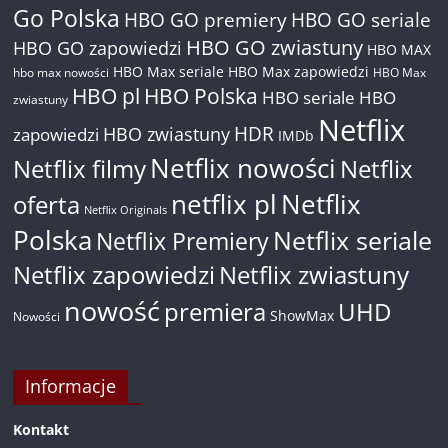
Go Polska
HBO GO premiery
HBO GO seriale
HBO GO zwiastuny
HBO GO zapowiedzi
HBO MAX
HBO Max seriale
HBO Max zapowiedzi
hbo max nowości
HBO Max
HBO pl
HBO Polska
HBO seriale
HBO
zwiastuny
Netflix
HDR
HBO zwiastuny
zapowiedzi
IMDb
Netflix nowości
Netflix filmy
Netflix
netflix pl
Netflix
oferta
Netflix Originals
Polska
Netflix seriale
Netflix Premiery
Netflix zapowiedzi
Netflix zwiastuny
nowość
premiera
UHD
ShowMax
Nowości
Informacje
Kontakt