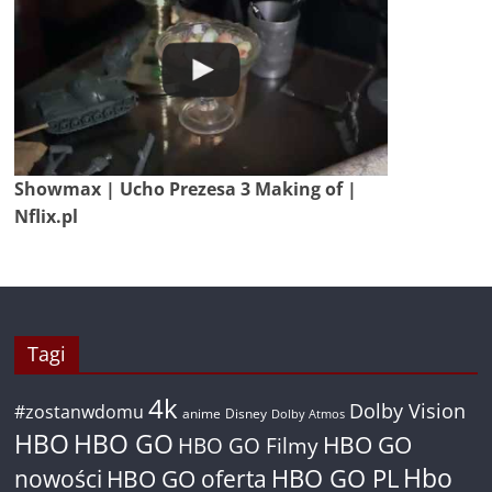
Showmax | Ucho Prezesa 3 Making of |
Nflix.pl
Tagi
4k
Dolby Vision
#zostanwdomu
anime
Disney
Dolby Atmos
HBO
HBO GO
HBO GO
HBO GO Filmy
Hbo
nowości
HBO GO oferta
HBO GO PL