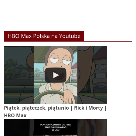
HBO Max Polska na Youtube
Piątek, piąteczek, piątunio | Rick i Morty |
HBO Max