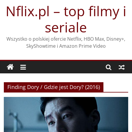
Przejdź
Nflix.pl – top filmy i
do
treści
seriale
Wszystko o polskiej ofercie Netflix, HBO Max, Disney+,
SkyShowtime i Amazon Prime Video
Finding Dory / Gdzie jest Dory? (2016)