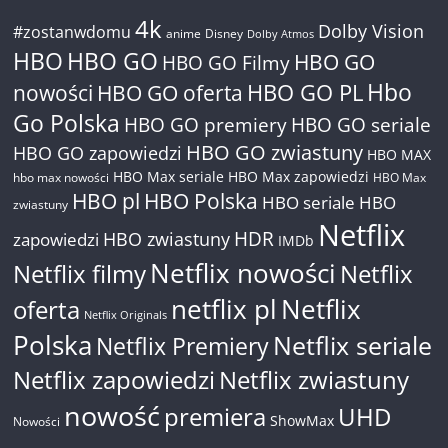
4k
Dolby Vision
#zostanwdomu
anime
Disney
Dolby Atmos
HBO
HBO GO
HBO GO
HBO GO Filmy
Hbo
nowości
HBO GO oferta
HBO GO PL
Go Polska
HBO GO premiery
HBO GO seriale
HBO GO zwiastuny
HBO GO zapowiedzi
HBO MAX
HBO Max seriale
HBO Max zapowiedzi
hbo max nowości
HBO Max
HBO pl
HBO Polska
HBO seriale
HBO
zwiastuny
Netflix
HDR
HBO zwiastuny
zapowiedzi
IMDb
Netflix nowości
Netflix filmy
Netflix
netflix pl
Netflix
oferta
Netflix Originals
Polska
Netflix seriale
Netflix Premiery
Netflix zapowiedzi
Netflix zwiastuny
nowość
premiera
UHD
ShowMax
Nowości