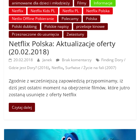
animowane dla dzieci i młodzieży
Filmy
Informacje
Netflix
Netflix Kids PL
Netflix PL
Netflix Polska
Netlix Offline Pobieranie
Polecamy
Polska
Polski dubbing
Polskie napisy
przeboje kinowe
Przeznaczone do usunięcia
Zwiastuny
Netflix Polska: Aktualizacje oferty
(20.02.2018)
20.02.2018
Janek
Brak komentarzy
Finding Dory /
,
,
Gdzie jest Dory? (2016)
Netflix
Surfwise / Życie na fali (2007)
Zgodnie z wcześniejszą zapowiedzią przypominamy, iż
dziś jest ostatni moment na obejrzenie filmów, które jutro
zostaną usunięte z oferty Netflix
Czytaj dalej