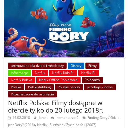
animowane dla dzieci i młodzieży
Disney
Filmy
Informacje
Netflix
Netflix Kids PL
Netflix PL
Netflix Polska
Netlix Offline Pobieranie
Polecamy
Polska
Polski dubbing
Polskie napisy
przeboje kinowe
Przeznaczone do usunięcia
Netflix Polska: Filmy dostępne w
ofercie tylko do 20 lutego 2018r.
14.02.2018
Janek
komentarze 2
Finding Dory / Gdzie
,
,
jest Dory? (2016)
Netflix
Surfwise / Życie na fali (2007)