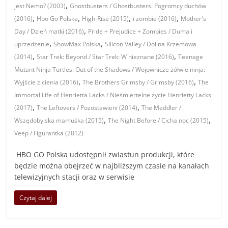
,
jest Nemo? (2003)
Ghostbusters / Ghostbusters. Pogromcy duchów
,
,
,
,
(2016)
Hbo Go Polska
High-Rise (2015)
i zombie (2016)
Mother's
,
Day / Dzień matki (2016)
Pride + Prejudice + Zombies / Duma i
,
,
uprzedzenie
ShowMax Polska
Silicon Valley / Dolina Krzemowa
,
,
(2014)
Star Trek: Beyond / Star Trek: W nieznane (2016)
Teenage
Mutant Ninja Turtles: Out of the Shadows / Wojownicze żółwie ninja:
,
,
Wyjście z cienia (2016)
The Brothers Grimsby / Grimsby (2016)
The
Immortal Life of Henrietta Lacks / Nieśmiertelne życie Henrietty Lacks
,
,
(2017)
The Leftovers / Pozostawieni (2014)
The Meddler /
,
,
Wszędobylska mamuśka (2015)
The Night Before / Cicha noc (2015)
Veep / Figurantka (2012)
HBO GO Polska udostępnił zwiastun produkcji, które
będzie można obejrzeć w najbliższym czasie na kanałach
telewizyjnych stacji oraz w serwisie
Czytaj dalej