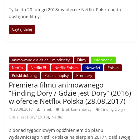
Tylko do 20 lutego 2018r w ofercie Netflix Polska będą
dostępne filmy:
Czytaj dalej
animowane dla dzieci i młodzieży
Filmy
Informacje
Netflix
Netflix PL
Netflix Polska
Nowości
Polska
Polski dubbing
Polskie napisy
Premiery
Premiera filmu animowanego
“Finding Dory / Gdzie jest Dory” (2016)
w ofercie Netflix Polska (28.08.2017)
28.08.2017
Janek
Brak komentarzy
Finding Dory /
,
Gdzie jest Dory? (2016)
Netflix
Z ponad tygodniowym opóźnieniem do planu
wydawniczego Netflix Polska na sierpień 2017r. dziś swoją