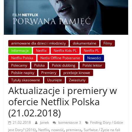
animowane dla dzieci i młodzieży
dokumentalne
Filmy
Informacje
Netflix
Netflix Kids PL
Netflix PL
Netflix Polska
Netlix Offline Pobieranie
Nowości
Polecamy
Polska
Polski dubbing
Polski lektor
Polskie napisy
Premiery
przeboje kinowe
Tytuły skasowane
Usunięte
Zwiastuny
Aktualizacje i premiery w
ofercie Netflix Polska
(21.02.2018)
21.02.2018
Janek
komentarze 3
Finding Dory / Gdzie
,
,
,
,
jest Dory? (2016)
Netflix
nowość
premiera
Surfwise / Życie na fali