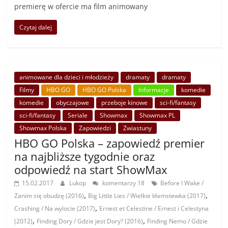
premierę w ofercie ma film animowany
Czytaj dalej
animowane dla dzieci i młodzieży
dramaty
dramaty
Filmy
HBO GO
HBO GO Polska
Informacje
komedie
komedie
obyczajowe
przeboje kinowe
sci-fi/fantasy
sci-fi/fantasy
Seriale
Showmax
Showmax PL
Showmax Polska
Zapowiedzi
Zwiastuny
HBO GO Polska – zapowiedź premier
na najbliższe tygodnie oraz
odpowiedź na start ShowMax
15.02.2017
Lukop
komentarzy 18
Before I Wake /
,
,
Zanim się obudzę (2016)
Big Little Lies / Wielkie kłamstewka (2017)
,
Crashing / Na wylocie (2017)
Ernest et Celestine / Ernest i Celestyna
,
,
(2012)
Finding Dory / Gdzie jest Dory? (2016)
Finding Nemo / Gdzie