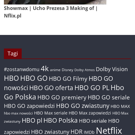
Showmax | Ucho Prezesa 3 Making of |
Nflix.pl
Tagi
4k
Dolby Vision
#zostanwdomu
anime
Disney
Dolby Atmos
HBO
HBO GO
HBO GO
HBO GO Filmy
Hbo
nowości
HBO GO oferta
HBO GO PL
Go Polska
HBO GO premiery
HBO GO seriale
HBO GO zwiastuny
HBO GO zapowiedzi
HBO MAX
HBO Max seriale
HBO Max zapowiedzi
hbo max nowości
HBO Max
HBO pl
HBO Polska
HBO seriale
HBO
zwiastuny
Netflix
HDR
HBO zwiastuny
zapowiedzi
IMDb