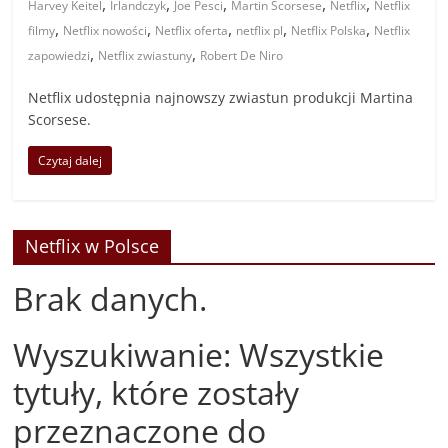
,
,
,
,
,
Harvey Keitel
Irlandczyk
Joe Pesci
Martin Scorsese
Netflix
Netflix
,
,
,
,
,
filmy
Netflix nowości
Netflix oferta
netflix pl
Netflix Polska
Netflix
,
,
zapowiedzi
Netflix zwiastuny
Robert De Niro
Netflix udostępnia najnowszy zwiastun produkcji Martina
Scorsese.
Czytaj dalej
Netflix w Polsce
Brak danych.
Wyszukiwanie: Wszystkie
tytuły, które zostały
przeznaczone do