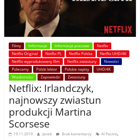
Filmy
Informacje
Informacje prasowe
Netflix
Netflix Original
Netflix PL
Netflix Polska
Netflix UHD/4K
Netflix wyprodukowany film
Netflix zwiastuny
Nowości
Polecamy
Polski lektor
Polskie napisy
UHD/4K
Wiadomości
Zapowiedzi
Zwiastuny
Netflix: Irlandczyk,
najnowszy zwiastun
produkcji Martina
Scorsese
,
19.11.2019
Janek
Brak komentarzy
Al Pacino