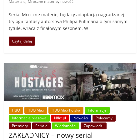
,
,
Materials
Mroczne materie
nowość
Serial Mroczne materie, będący adaptacją nagradzanej
trylogii fantasy autorstwa Philipa Pullmana o tym samym
tytule, wraca z finałowym sezonem. W
Czytaj dalej
HBO
HBO Max
HBO Max Polska
Informacje
Informacje prasowe
Nflix.pl
Nowości
Polecamy
Premiery
Seriale
Wiadomości
Zapowiedzi
ZAKŁADNICY – nowy serial