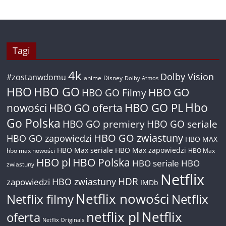
Tagi
4k
Dolby Vision
#zostanwdomu
anime
Disney
Dolby Atmos
HBO
HBO GO
HBO GO
HBO GO Filmy
Hbo
nowości
HBO GO oferta
HBO GO PL
Go Polska
HBO GO premiery
HBO GO seriale
HBO GO zwiastuny
HBO GO zapowiedzi
HBO MAX
HBO Max seriale
HBO Max zapowiedzi
hbo max nowości
HBO Max
HBO pl
HBO Polska
HBO seriale
HBO
zwiastuny
Netflix
HDR
HBO zwiastuny
zapowiedzi
IMDb
Netflix nowości
Netflix filmy
Netflix
netflix pl
Netflix
oferta
Netflix Originals