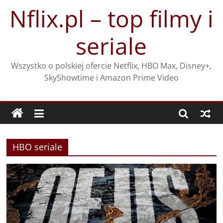
Przejdź
Nflix.pl – top filmy i
do
treści
seriale
Wszystko o polskiej ofercie Netflix, HBO Max, Disney+,
SkyShowtime i Amazon Prime Video
HBO seriale