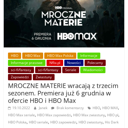
HBO
HBO Max
HBO Max Polska
Informacje
Informacje prasowe
Nflix.pl
Nowości
Polecamy
sci-fi/fantasy
sci-fi/fantasy
Seriale
Wiadomości
Zapowiedzi
Zwiastuny
MROCZNE MATERIE wracają z trzecim
sezonem. Premiera już 6 grudnia w
ofercie HBO i HBO Max
,
,
19.10.2022
Janek
Brak komentarzy
HBO
HBO MAX
,
,
,
,
HBO Max seriale
HBO Max zapowiedzi
HBO Max zwiastuny
HBO pl
,
,
,
,
HBO Polska
HBO seriale
HBO zapowiedzi
HBO zwiastuny
His Dark