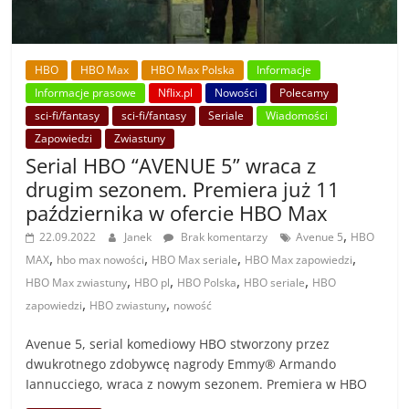
HBO
HBO Max
HBO Max Polska
Informacje
Informacje prasowe
Nflix.pl
Nowości
Polecamy
sci-fi/fantasy
sci-fi/fantasy
Seriale
Wiadomości
Zapowiedzi
Zwiastuny
Serial HBO “AVENUE 5” wraca z
drugim sezonem. Premiera już 11
października w ofercie HBO Max
,
22.09.2022
Janek
Brak komentarzy
Avenue 5
HBO
,
,
,
,
MAX
hbo max nowości
HBO Max seriale
HBO Max zapowiedzi
,
,
,
,
HBO Max zwiastuny
HBO pl
HBO Polska
HBO seriale
HBO
,
,
zapowiedzi
HBO zwiastuny
nowość
Avenue 5, serial komediowy HBO stworzony przez
dwukrotnego zdobywcę nagrody Emmy® Armando
Iannucciego, wraca z nowym sezonem. Premiera w HBO