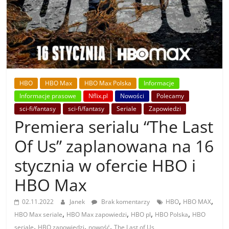
HBO
HBO Max
HBO Max Polska
Informacje
Informacje prasowe
Nflix.pl
Nowości
Polecamy
sci-fi/fantasy
sci-fi/fantasy
Seriale
Zapowiedzi
Premiera serialu “The Last
Of Us” zaplanowana na 16
stycznia w ofercie HBO i
HBO Max
,
,
02.11.2022
Janek
Brak komentarzy
HBO
HBO MAX
,
,
,
,
HBO Max seriale
HBO Max zapowiedzi
HBO pl
HBO Polska
HBO
,
,
,
seriale
HBO zapowiedzi
nowość
The Last of Us