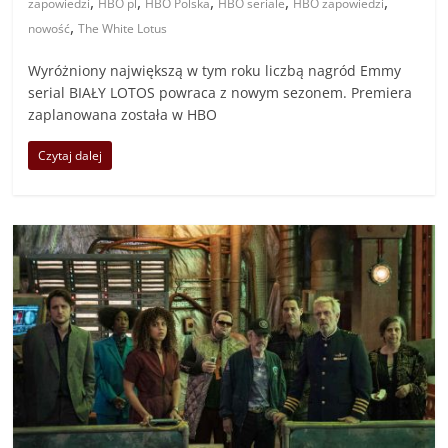
,
,
,
,
,
zapowiedzi
HBO pl
HBO Polska
HBO seriale
HBO zapowiedzi
,
nowość
The White Lotus
Wyróżniony największą w tym roku liczbą nagród Emmy
serial BIAŁY LOTOS powraca z nowym sezonem. Premiera
zaplanowana została w HBO
Czytaj dalej