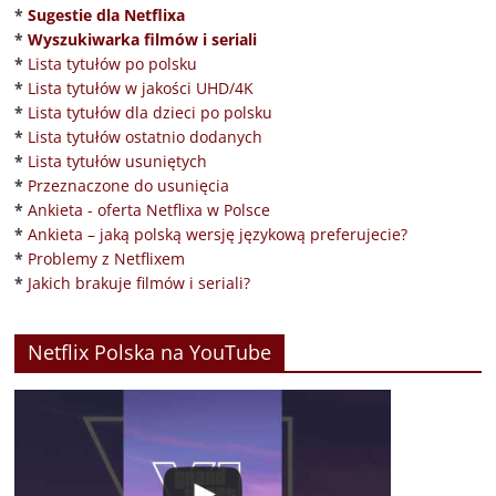
*
Sugestie dla Netflixa
*
Wyszukiwarka filmów i seriali
*
Lista tytułów po polsku
*
Lista tytułów w jakości UHD/4K
*
Lista tytułów dla dzieci po polsku
*
Lista tytułów ostatnio dodanych
*
Lista tytułów usuniętych
*
Przeznaczone do usunięcia
*
Ankieta - oferta Netflixa w Polsce
*
Ankieta – jaką polską wersję językową preferujecie?
*
Problemy z Netflixem
*
Jakich brakuje filmów i seriali?
Netflix Polska na YouTube