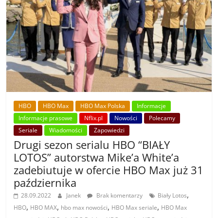
HBO
HBO Max
HBO Max Polska
Informacje
Informacje prasowe
Nflix.pl
Nowości
Polecamy
Seriale
Wiadomości
Zapowiedzi
Drugi sezon serialu HBO “BIAŁY
LOTOS” autorstwa Mike’a White’a
zadebiutuje w ofercie HBO Max już 31
października
,
28.09.2022
Janek
Brak komentarzy
Biały Lotos
,
,
,
,
HBO
HBO MAX
hbo max nowości
HBO Max seriale
HBO Max