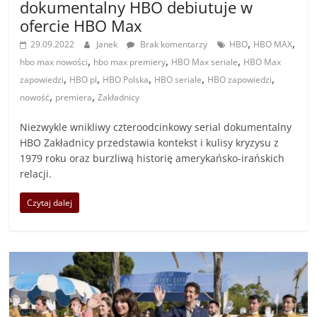
dokumentalny HBO debiutuje w
ofercie HBO Max
,
,
29.09.2022
Janek
Brak komentarzy
HBO
HBO MAX
,
,
,
hbo max nowości
hbo max premiery
HBO Max seriale
HBO Max
,
,
,
,
,
zapowiedzi
HBO pl
HBO Polska
HBO seriale
HBO zapowiedzi
,
,
nowość
premiera
Zakładnicy
Niezwykle wnikliwy czteroodcinkowy serial dokumentalny
HBO Zakładnicy przedstawia kontekst i kulisy kryzysu z
1979 roku oraz burzliwą historię amerykańsko-irańskich
relacji.
Czytaj dalej