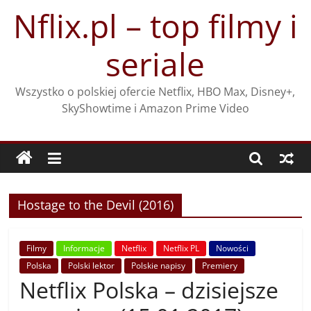
Przejdź
Nflix.pl – top filmy i
do
treści
seriale
Wszystko o polskiej ofercie Netflix, HBO Max, Disney+,
SkyShowtime i Amazon Prime Video
Hostage to the Devil (2016)
Filmy
Informacje
Netflix
Netflix PL
Nowości
Polska
Polski lektor
Polskie napisy
Premiery
Netflix Polska – dzisiejsze