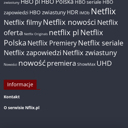
HBO pl
HBO Polska
HBO seriale
HBO
zwiastuny
Netflix
HDR
HBO zwiastuny
zapowiedzi
IMDb
Netflix nowości
Netflix filmy
Netflix
netflix pl
Netflix
oferta
Netflix Originals
Polska
Netflix seriale
Netflix Premiery
Netflix zapowiedzi
Netflix zwiastuny
nowość
premiera
UHD
ShowMax
Nowości
Informacje
Kontakt
O serwisie Nflix.pl