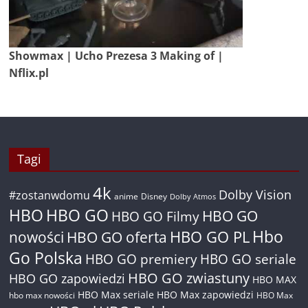
Showmax | Ucho Prezesa 3 Making of |
Nflix.pl
Tagi
4k
Dolby Vision
#zostanwdomu
anime
Disney
Dolby Atmos
HBO
HBO GO
HBO GO
HBO GO Filmy
Hbo
nowości
HBO GO oferta
HBO GO PL
Go Polska
HBO GO premiery
HBO GO seriale
HBO GO zwiastuny
HBO GO zapowiedzi
HBO MAX
HBO Max seriale
HBO Max zapowiedzi
hbo max nowości
HBO Max