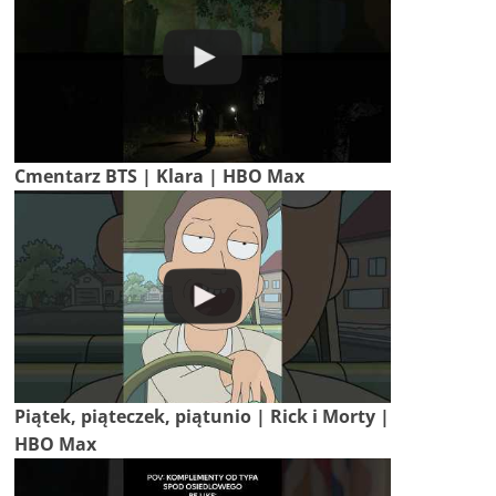
Cmentarz BTS | Klara | HBO Max
Piątek, piąteczek, piątunio | Rick i Morty |
HBO Max